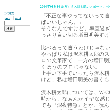
2004年08月30日(月)
沢木耕太郎のスポーツレポ
INDEX
「不正な事やってないって
｜
prev
next
ばいいじゃん。」
そうなんですけど。率直過
っさり言い切る増田明美すげ
比べるって言うわけじゃな
やっぱり私は沢木耕太郎の
ロの文筆家で、一方の増田明
くほうのプロじゃない。
上手い下手でいったら沢木耕
けど、私は増田明美の書くも
沢木耕太郎については、W-
時から、なぁんかイヤな感
でも『深夜特急』とか、読