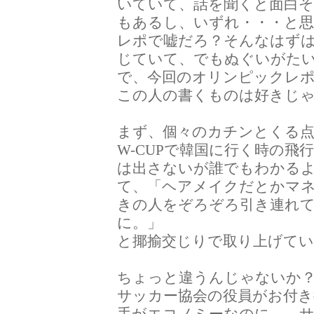
いていて、話を聞くと面白
もあるし、いずれ・・・と思
レポで嘘だろ？そんなはず
じていて、でもぬぐいがた
で、今回のオリンピックレ
この人の書くものは好きじ
まず、個々のカチンとくる
W-CUPで韓国に行く時の飛
は出さないが誰でもわかる
て、「ヘアメイクだとかマ
きの人をぞろぞろ引き連れ
に。」
と揶揄交じりで取り上げてい
ちょっと違うんじゃないか
サッカー協会の役員がお付
手がエコノミーなのに。←