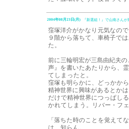
2004年08月23日(月)
『新選組！』で山南さんが
窪塚洋介がかなり元気なの
９階から落ちて、車椅子で
た。
前に三輪明宏が三島由紀夫の
声』を書いたあたりから、
てしまったと。
窪塚も明らかに、どっかか
精神世界に興味があるとかは
だけで精神世界につっぱし
かれてしまう。リバー・フ
「落ちた時のことを覚えて
は、知らん。