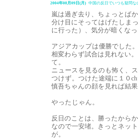
2004年08月09日(月)
中国の反日でいつも疑問な
嵐は過ぎ去り、ちょっとば
分け目にそってはげたしま
に行った）、気分が暗くな
アジアカップは優勝でした
相変わらず試合は見れない
て。
ニュースを見るのも怖く、
つけず。つけた途端に１０c
慎吾ちゃんの顔を見れば結
やったじゃん。
反日のことは、勝ったから
なので一安堵。きっとネッ
が。