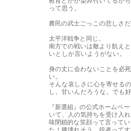
教育とかが染み付いてるか
って思う。
農民の武士ごっこの悲しさだ
太平洋戦争と同じ。
南方での戦いは敵より飢え
いとしか言いようがない。
身の丈に会わないことを必
い。
そんな哀しさに心を寄せるの
し、甘いんだろうな。でも
『新選組』の公式ホームペー
いて、人の気持ちを受け入れ
味閉鎖的な笑顔って言って
た！膝壊れそう。役者ってす