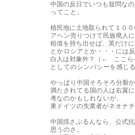
中国の反日でいつも疑問な
ってこと。
植民地に土地取られて１００
アヘン売りつけて民族廃人
租借を持ち出せば、英だけ
とかロシアとか・・・には
白人は対象外？（← ここら
としてのシンパシーを感じ
やっぱり中国そろそろ分裂
満たされてる国の人は右翼
考なのかもしれないが。
東ドイツの失業者がネオナ
中国揺さぶるんなら、公式
思うのさ。