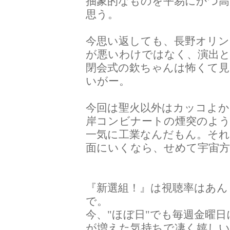
抽象的なものを平易にかつ
思う。
今思い返しても、長野オリン
が悪いわけではなく、演出
閉会式の欽ちゃんは怖くて
いがー。
今回は聖火以外はカッコよ
岸コンビナートの煙突のよ
一気に工業なんだもん。それ
面にいくなら、せめて宇宙
『新選組！』は視聴率はあん
で。
今、"ほぼ日"でも毎週金曜
が増えた気持ちで凄く嬉し