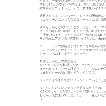
例えば、一番安いコースが14,000だったんだ
それに1,2万のワインを頼めば、５万は軽く超
結局余らしてしまった。くそー勿体無いぞ！！
感想としては、なんつーか、もっと威圧感があ
ウェイターさんたちも普通なボーイさんで、気
値段も、話しか聞いたことないけど、アビシウ
というのから比べれば、あくまで比べればだけ
生演奏のバイオリンとピアノが、Stand By M
その他主にアメリカンPOPSやってたのにも拍子
ベートーベンの熱情とか弾かれても落ち着かな
ジムノペティとかドビュッシーとかかなーって
しかも、あんまり上手くなかった。
料理は、かなり古風な感じ。
MAXIM伝統的な料理ってマークがついている
ヌーベルキュィジーヌ以前？！って、なんだか
つまりバターの味が濃すぎた。くどくて。
ジャポナイズされてないフレンチっていうこと
今、おいしいフレンチって何処なんだろうね。
MAXIMよっ！MAXIM天下のMAXIMっ。
どっか、天に上ってしまいたい・・・みたいな
う。