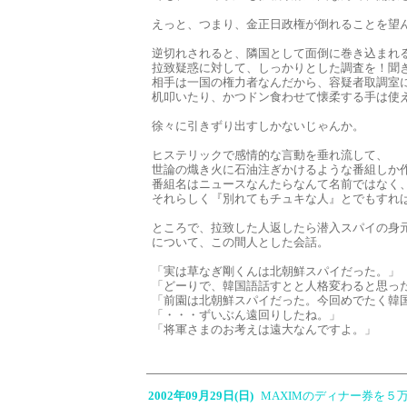
えっと、つまり、金正日政権が倒れることを望
逆切れされると、隣国として面倒に巻き込まれ
拉致疑惑に対して、しっかりとした調査を！聞
相手は一国の権力者なんだから、容疑者取調室
机叩いたり、かつドン食わせて懐柔する手は使
徐々に引きずり出すしかないじゃんか。
ヒステリックで感情的な言動を垂れ流して、
世論の熾き火に石油注ぎかけるような番組しか
番組名はニュースなんたらなんて名前ではなく
それらしく『別れてもチュキな人』とでもすれ
ところで、拉致した人返したら潜入スパイの身
について、この間人とした会話。
「実は草なぎ剛くんは北朝鮮スパイだった。」
「どーりで、韓国語話すとと人格変わると思っ
「前園は北朝鮮スパイだった。今回めでたく韓
「・・・ずいぶん遠回りしたね。」
「将軍さまのお考えは遠大なんですよ。」
2002年09月29日(日)
MAXIMのディナー券を５