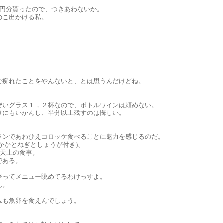
万円分貰ったので、つきあわないか。
のこ出かける私。
な痴れたことをやんないと、とは思うんだけどね。
ぜいグラス１，２杯なので、ボトルワインは頼めない。
けにもいかんし、半分以上残すのは悔しい。
ランであわひえコロッケ食べることに魅力を感じるのだ。
かかとねぎとしょうが付き)、
Y天上の食事。
である。
座ってメニュー眺めてるわけっすよ。
ん。
ムも魚卵を食えんでしょう。