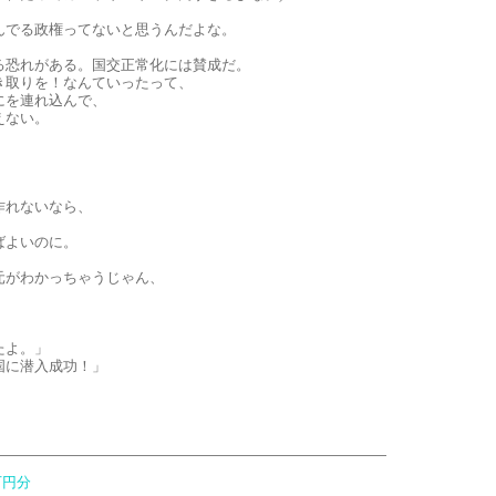
んでる政権ってないと思うんだよな。
る恐れがある。国交正常化には賛成だ。
き取りを！なんていったって、
にを連れ込んで、
えない。
作れないなら、
、
ばよいのに。
元がわかっちゃうじゃん、
たよ。」
国に潜入成功！」
万円分