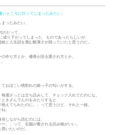
か遠いところに行ってしまったみたい。
しまったみたい。
年代のだって、
誌に成り下がってしまった、ものであったらしいが、
情緒と人生訓を蔑む酷薄さが残っていたと思うのだ。
ーの作り方とか、優香が語る愛され方とか。
よ。
。
。
。
くておぼこい桃割れの娘っ子の匂いがする。
、毎週ざっとは立ち読みして、チェック入れてたのにな。
々ときざんでんのをみたりすると、
ジ抱えてられたのに。」って思うけど、それと一緒。
いね。
身浴しながら読むのには、
いー。」って、右脳が癒される読み物がいい。
を買いたいのだ。