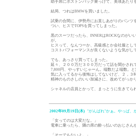
助手席にボストンバック乗っけて、美瑛あたり
結局、つれはBMWを買いました。
試乗の合間に、伊勢丹にお直しあがりのパンツ
つい、ヒスでTOPSを買ってしまった。
黒のスーツだったら、INNERはROCKなのが
が。
ヒスって、なんつーか、高級感とか会社服として
コストパフォーマンスが良くないような気がし
でも、あっさり買ってしまった。
延々、２００万だ３００万だって話を聞かされ
7,800円、やっすいじゃーん。端数だよ端数。
気に入ってるから後悔はしてないけど、２，３
精神のものさしのいい加減さに、改めてがっか
シャネルの店員とかって、まっとうに生きてら
2002年09月19日(木)
"がんばれ"かぁ。やっぱ
「女ってのは大変だな。」
電車に乗ったら、隣の席の酔っ払いのおじさん
「そーでもないよ。」