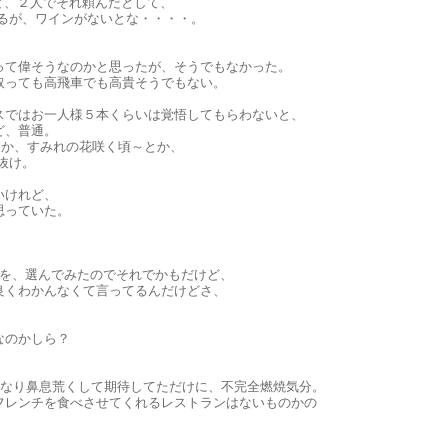
けど、２人でそれ頼んだとして、
えるが、ワインがないとな・・・・。
！
って偉そうなのかと思ったが、そうでもなかった。
取っても高飛車でも高貴そうでもない。
スではお一人様５本くらいは覚悟してもらわないと、
ど、普通。
e とか、すみれの花咲く頃～とか、
抜け。
いけれど、
思っていた。
のを、選んでみたのでそれでかもだけど、
良くわかんなくて言ってるんだけどさ、
なのかしら？
と、かなり鼻息荒くして期待してただけに、不完全燃焼気分。
フレンチを食べさせてくれるレストランはないものかの