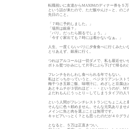
転職祝いに友達からMAXIMのディナー券を５
という話が来たので、ただ飯やんけ～と、のこ
先日のこと。
「７時に予約しました。」
「場所は銀座？」
「パリ。だったら困るでしょう。」
「今すぐ家出ても７時には着かないなぁ。」
人生、一度くらいパリに夕食食べに行くみたい
とりあえず、銀座に行く。
つれはアルコールは一切ダメで、私も最近せい
ボトル鷲づかみにして片手にぶら下げて帰るわ
フレンチをわしわし食べられる年でもない。
私はどっちかっていうと、ベジタリアンレスト
梅干つき五穀ご飯、味噌汁に、めざしと豆腐(お
あとキムチが３切れほど・・・というのが、M
よだれもんにうっとり～してしまうタイプの人
という人間がフレンチレストランにちょこんと
そんなに色々頼めません。そんな元気ありませ
メインに魚と肉を選ぶことは無理です。
キャビアいっとく？とも思ったのだが４０グラ
となると、５万は正直きつい。