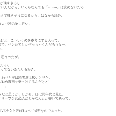
続が強すぎるし、
ないんだから、いくらなんでも『nonno』は読めないだろ
気味悪さで吐きそうになるから、はなから論外。
いうより読み物に近い。
読むと、こういうのを参考にする人って、
芯で、ペンたてとか作っちゃうんだろうなー、
う。
て思うのだが。
こいい。
なってないあたりも好き。
、わりと実は読者層は広いと見た。
お勧め漫画を乗っけてるんだけど、
・・。
みだと思うが。しかも、ほぼ同年代と見た。
オリーブ少女必読だとかなんとか書いてあって、
IVE少女と呼ばれたい"状態なのであった。