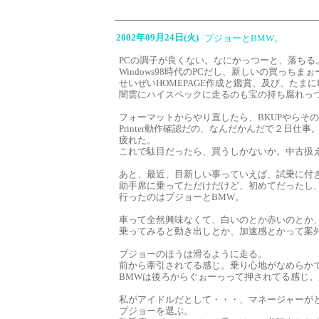
2002年09月24日(火)
プジョーとBMW。
PCの調子が良くない。なにかっつーと、落ちる
Windows98時代のPCだし、新しいの買っち
せいぜいHOMEPAGE作成と鑑賞、及び、たまに
闇雲にハイスペックに走るのも宝の持ち腐れっ
フォーマットからやり直したら、BKUPやらそ
Printer動作確認だの、なんだかんだで２日仕事
疲れた。
これで駄目だったら、買うしかないか。中古扱える
あと、最近、目新しい事っていえば、試乗に付
助手席に乗ってただけだけど、初めてだったし
行ったのはプジョーとBMW。
車って全然興味なくて、白いのとか赤いのとか
乗ってみると動き出しとか、加速感とかって案
プジョーのほうは滑るように走る。
前から牽引されてる感じ。乗り心地がなめらか
BMWは後ろからぐぉーっって押されてる感じ
私がアイドルだとして・・・、マネージャーが
プジョーを選ぶ。