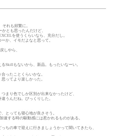
。それも頻繁に。
まぉーかとも思ったんだけど、
EXCELを使うくらいなら、充分だし。
つーか、イモだよなと思って。
の戻しやら、
。
Skillもないから、新品。もったいなーい。
き合ったことくらいかな。
、思ってより楽しかった。
、つまり色でしか区別が出来なかったけど、
外違うんだね。びっくりした。
で、とっても寝心地が良さそう。
。加速する時の駆動感には惹かれるものがある。
どっちの車で迎えに行きましょうかって聞いてきたら、