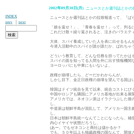
2002年09月30日(月)
ニュースとか週刊誌とかの
INDEX
ニュースとか週刊誌とかの拉致報道って、『ば
｜
prev
next
「娘を返せ！」、「青春を返せ！」って、判る
これだけ散々繰り返されると、泣きのバラエテ
大体、スパイ養成していた人を表に出せるもん
今潜入活動中のスパイが誰が誰だか、ばれちゃ
どういう教育して、どんな任務を担ってたかは
スパイの面を知ってる人間を外に出す情報機関
ヨーロッパにも中東にもいないよ。
政権が崩壊したら、どーだかわからんが。
しかし目下、金正日政権の崩壊を望んでる国は
韓国はドイツ統合を見て以来、統合コストにび
中国やロシアも隣国にアメリカ基地が出来る展
アメリカでは、ネオコン派はイラクつぶした後
し、
中道派は朝鮮半島が混乱して、アメリカ一国主
し、
日本は朝鮮半島統一なんてことになったら、補
内心イヤイヤ状態だろうし、
(あー。でもゼネコンと商社は儲かるか？
でも、５０年以上も独裁政権の国なんて、開放