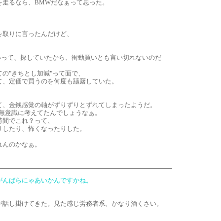
を走るなら、BMWだなぁって思った。
を取りに言ったんだけど、
いいって、探していたから、衝動買いとも言い切れないのだ
の"きちとし加減"って面で、
て、定価で買うのを何度も躊躇していた。
て、金銭感覚の軸がずりずりとずれてしまったようだ。
と無意識に考えてたんでしょうなぁ。
時間でこれ？って、
りしたり、怖くなったりした。
れんのかなぁ。
、がんばらにゃあいかんですかね。
が話し掛けてきた。見た感じ労務者系。かなり酒くさい。