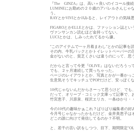
『The GINZA』は、高い＝良いのイコール接
LUMINEにお勤めの２０歳のアパレルさんじゃ
う。
RAYとかVIVIとかJJみると、レイアウトの
FIGAROとかELLEとかは、ファッション誌と
ヴァンサンカン読むほど金持ってない。
LUCIとかは、しみったれてるから嫌。
"このアイテムで一ヶ月着まわし"とかの記事を
その内、牛乳パックとかトイレットペーパーの
金がないのと、貧乏くさいは違うのにって、思
だからと言って今更『OLIVE』はないだろうっ
でも、２ヶ月連続して買っちゃった。
ページのレイアウトとか、写真とかが一番かっ
生意気そうでキッチュでPOPだけど、安っぽく
10代じゃないんだからさーって思うけど、でも
だって、オリーブ・コミック文庫って記事で、
竹宮恵子、川原泉、桜沢エリカ、一条ゆかり・
今の10代の趣味かぁこれ？ばりばり編集者の好
今月号じゃなかったかもだけど、金井美恵子は
どこの誰に向けて発信してるのか？不明。
と、若干の言い訳をしつつ、目下、期間限定"OL