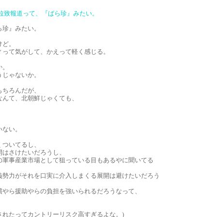
拉致報道って、『ばら珍』みたい。
ら珍』みたい。
けど。
ィって気がして、かえって軽く感じる。
か。
うじゃないか。
もちろんだが、
なんて、北朝鮮じゃくても、
いない。
くついてるし、
開はさけたいだろうし、
の軍事産業市場として狙っている目もあるやに聞いてる
義勢力がそれを口実に介入しまくる展開は避けたいだろう
償やら援助やらの負担を強いられるだろうなって、
されたってカントリーリスク高すぎるよな。)