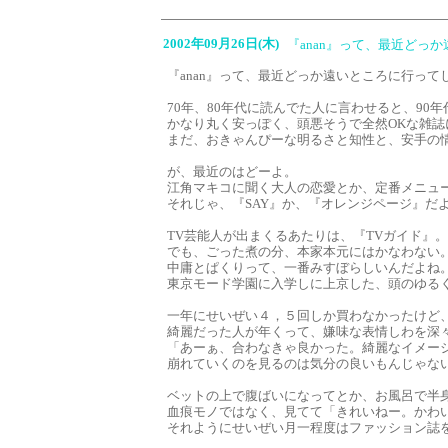
2002年09月26日(木)
『anan』って、最近どっ
『anan』って、最近どっか遠いところに行って
70年、80年代に読んでた人に言わせると、90
かなり丸く安っぽく、頭悪そうで全然OKな雑
まだ、おきゃんぴーな明るさと知性と、安手の
が、最近のはどーよ。
江角マキコに聞く大人の恋愛とか、定番メニュ
それじゃ、『SAY』か、『オレンジページ』だ
TV芸能人が出まくるあたりは、『TVガイド』
でも、ごった煮の分、本家本元にはかなわない
中庸とぱくりって、一番みすぼらしいんだよね
東京モード学園に入学しに上京した、頭のゆる
一年にせいぜい４，５回しか買わなかったけど
綺麗だった人が年くって、嫌味な表情しわを深
「あーぁ、合わなきゃ良かった。綺麗なイメー
崩れていくのを見るのは気分の良いもんじゃな
ベットの上で腹ばいになってとか、お風呂で半
血痕モノではなく、見てて「きれいねー。かわ
それようにせいぜい月一程度はファッション誌