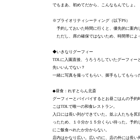
でもまあ、初めてだから、こんなもんでしょ。
※プライオリティシーティング（以下PS）
予約しておいた時間に行くと、優先的に案内
ただし、席の確保ではないため、時間帯によ
◆いきなりグーフィー
TDLに入園直後、うろうろしていたグーフィー
先いいんでない？
一緒に写真を撮ってもらい、握手もしてもらっ
◆昼食：れすとらん北斎
グーフィーとバイバイするとお昼ごはんの予約
こはTDLで唯一の和食レストラン。
入口には長い列ができていた。並ぶ人たちを尻
ったため、１０分か１５分くらい待った。予約
にご飯食べれたか分からない。
店内はかなり広い。広いのに、店の外には長い列