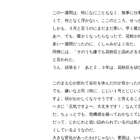
この一週間は、特になにごともなく、無事に仕
くて、何となく浮かない。ここのところ、せっ
しかも、３月と言うのにまだまだ寒い。早く暖
あー、でも、暖かくなったらなったで、花粉が
多い一週間だったのに、くしゃみがよく出た。
同僚には、「そのうち嫌でも花粉症と認めざる
と言われた。
うん、頑張る！ あと２，３年は、花粉症を頑
このまえ心が折れて会社を休んだのが良かった
でも、嫌いな上司（特に、じじい１号とじじい
すよ。頭がおかしくなりそうです」と答えるこ
ヘタに「元気ですよー。大丈夫です！」なんて
だ。ちょっとでも、危機感を煽っておかなくて
だって、じわじわと追い詰められているのは私
くしているようなのだ。
大きな変化があったわけじゃない。要因は、い