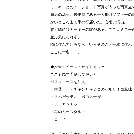
ミッキーとのツーショット写真が入った写真立
薔薇の花束。暖炉脇にある一人掛けソファーの
かいところまで手の行届いた、心憎い演出。
すぐ隣にはミッキーの家がある。ここはミニー
並ぶ気になれず。
隣に住んでいるなら、いっそのこと一緒に住ん
ここに一名……。
◆夕食：イーストサイドカフェ
ここもPSで予約しておいた。
パスタコースを注文↓
・前菜・・・チキンとキノコのバルサミコ風味
・スパゲッティ ボロネーゼ
・フォカッチャ
・苺のムースタルト
・コーヒー