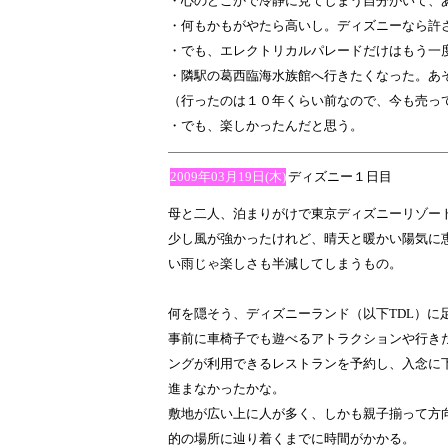
・心のどこかで冷静に見てしまう自分がいて、
・何もかもがやたら高いし。ディズニーなら許
・でも、エレクトリカルパレードだけはもう一
・隣駅の葛西臨海水族館へ行きたくなった。あ
（行ったのは１０年くらい前なので、今も売っ
・でも、楽しかったんだと思う。
2009年03月19日(木)
ディズニー１日目
母と二人、泊まりがけで東京ディズニーリゾー
少し風が強かったけれど、晴天と暖かい陽気に
い雨じゃ楽しさも半減してしまうもの。
何を隠そう、ディズニーランド（以下TDL）に
事前に車椅子でも遊べるアトラクションや行き
ングが利用できるレストランを予約し、入念に
進まなかったかな。
敷地が広い上に人が多く、しかも親子揃って方
的の場所に辿り着くまでに時間がかかる。