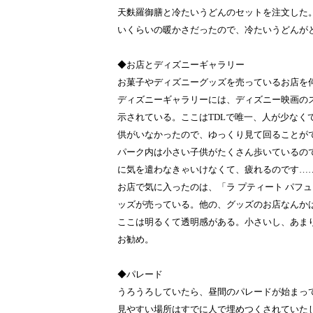
天麩羅御膳と冷たいうどんのセットを注文した
いくらいの暖かさだったので、冷たいうどんが
◆お店とディズニーギャラリー
お菓子やディズニーグッズを売っているお店を
ディズニーギャラリーには、ディズニー映画の
示されている。ここはTDLで唯一、人が少なく
供がいなかったので、ゆっくり見て回ることが
パーク内は小さい子供がたくさん歩いているの
に気を遣わなきゃいけなくて、疲れるのです…
お店で気に入ったのは、「ラ プティート パフ
ッズが売っている。他の、グッズのお店なんか
ここは明るくて透明感がある。小さいし、あま
お勧め。
◆パレード
うろうろしていたら、昼間のパレードが始まっ
見やすい場所はすでに人で埋めつくされていた