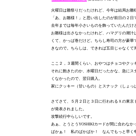
火曜日は雛祭りだったけれど、今年は結局お雛
「あ、お雛様！」と思い出したのが前日の２日
去年までは毎年小さいものを飾っていたんだけ
お雛様は出さなかったけれど、ハマグリの潮汁
くて、かっぱ巻だけど。ちらし寿司の方が豪華
きなので。ちらしは、できれば五目じゃなくて
ここ２，３週間くらい、おやつはチョコやクッ
それに飽きたのか、水曜日だったかな、急にス
くなかったので、翌日購入。
家にクッキー（甘いもの）とスナック（しょっ
さてさて、５月２日と３日に行われるＸの東京
が発表されました。
攻撃続行中らしいです。
あぁ、とうとうYOSHIKIカードが間に合わなか
ばかぁ！ 私のばかばか！ なんでもっと早く