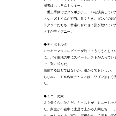
揮者はもちろんミッキー。
一番上手側ではダンボがチューバを演奏してい
さなネズミくんが担当。吹くとき、ダンボの頬
ラクターたちも、音楽に合わせて指が動いてい
さすがディズニー。
◆ティポトルタ
ミッキーマウスレビューが終ってうろうろして
に。パイ生地の中にスイートポテトが入ってい
で、列に並んだ。
感動するほどではないが、温かくておいしい。
ちなみに、TDL名物チュロスは、ワゴンはすぐ
た。
◆ミニーの家
２０分くらい並んだ。キャストが「ミニーちゃ
た。家主が不在中に土足で上がる人間たち……
ミニーちゃんのお家は、屋根からして明るい紫