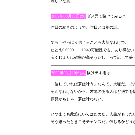
難しいなあ。
2009年03月11日(水)
ダメ元で賭けてみる？
昨日の続きのようで、昨日とは別の話。
でも、やっぱり信じることも大切なわけで。
たとえ0.0000……1%の可能性でも、あり得
宝くじよりは確率が高そうだし、って話して盛
2009年03月10日(火)
抜け出す術は
「信じていれば夢は叶う」なんて、大嘘だ。そ
そんなわけないから、才能のある人ほど努力を
夢見がちじゃ、夢は叶わない。
いつまでも此処にいてはだめだ。人生がもった
そう思ったときこそチャンスだ。信じるかどう