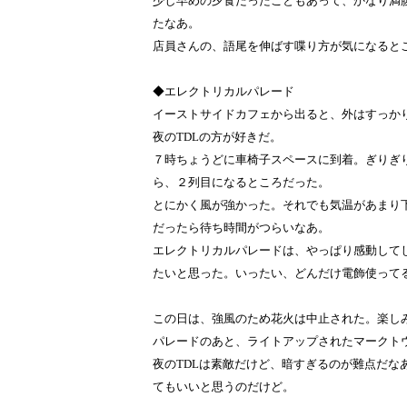
少し早めの夕食だったこともあって、かなり満
たなあ。
店員さんの、語尾を伸ばす喋り方が気になると
◆エレクトリカルパレード
イーストサイドカフェから出ると、外はすっか
夜のTDLの方が好きだ。
７時ちょうどに車椅子スペースに到着。ぎりぎ
ら、２列目になるところだった。
とにかく風が強かった。それでも気温があまり
だったら待ち時間がつらいなあ。
エレクトリカルパレードは、やっぱり感動して
たいと思った。いったい、どんだけ電飾使って
この日は、強風のため花火は中止された。楽し
パレードのあと、ライトアップされたマークト
夜のTDLは素敵だけど、暗すぎるのが難点だな
てもいいと思うのだけど。