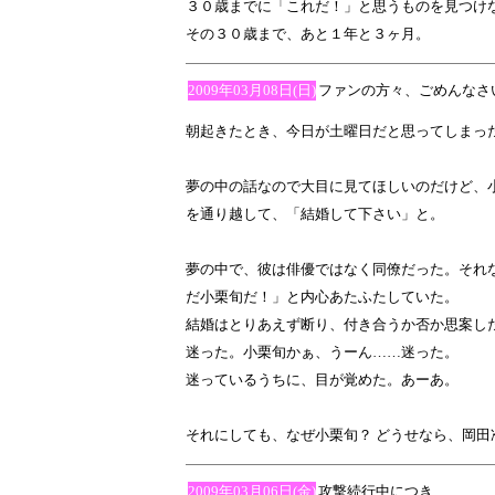
３０歳までに「これだ！」と思うものを見つけ
その３０歳まで、あと１年と３ヶ月。
2009年03月08日(日)
ファンの方々、ごめんなさ
朝起きたとき、今日が土曜日だと思ってしまっ
夢の中の話なので大目に見てほしいのだけど、
を通り越して、「結婚して下さい」と。
夢の中で、彼は俳優ではなく同僚だった。それ
だ小栗旬だ！」と内心あたふたしていた。
結婚はとりあえず断り、付き合うか否か思案し
迷った。小栗旬かぁ、うーん……迷った。
迷っているうちに、目が覚めた。あーあ。
それにしても、なぜ小栗旬？ どうせなら、岡田
2009年03月06日(金)
攻撃続行中につき