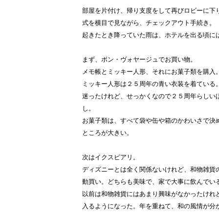
部屋を片付け、帰り支度をして再びロビーに下
式を横目で見ながら、チェックアウト手続き。
起きたとき降っていた雨は、ホテルを出る頃に
まず、ボン・ヴォヤージュでお買い物。
メモ帳とミッキー人形、それにお菓子類を購入
ミッキー人形は２５周年の青い衣装を着ている
迷ったけれど、せっかくなので２５周年らしい
し。
お菓子類は、すべて袋や缶や箱のかわいさで決
ところが大きい。
次はイクスピアリ。
ディズニーとは全く関係ないけれど、和物雑貨
動買い。どちらも美味で、家で大事に飲んでい
以前は和物雑貨にはあまり興味がなかったけれ
入るようになった。年を重ねて、和の風情が分