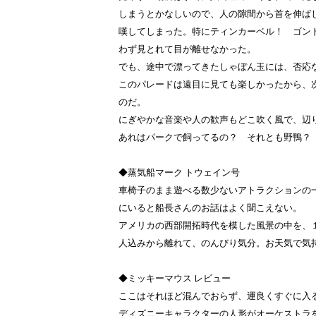
しまうとかなしいので、人の隙間から首を伸ば
嘆してしまった。特にティンカーベル！ ゴン
わず見とれて目が離せなかった。
でも、途中で漂ってきたしゃぼん玉には、否応
このパレードは遠目に見ても楽しかったから、
のだ。
にぎやかな音楽や人の歓声もどこ吹く風で、辺
あれはパークで飼ってるの？ それとも野鴨？
◆蒸気船マーク トウェイン号
車椅子のまま遊べる数少ないアトラクションの
にいると船長さんのお話はよく聞こえない。
アメリカの西部開拓時代を模した風景の中を、
人込みから離れて、のんびり気分。お天気で気
◆ミッキーマウス レビュー
ここはそれほど混んでおらず、運良くすぐに入
ディズニーキャラクターの人形がオーケストラ