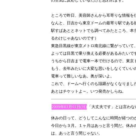
の空気に反応しているだけと思われます。
ところで昨日、美容師さんから耳寄りな情報を
なんと、日吉から東京ドームの最寄り駅である
駅すぱあととネットでも調べてみたところ、本
るわけじゃあないのです）
東急目黒線が東京メトロ南北線に繋がっていて
よっては目黒で乗り換える必要があるみたいで
うちから日吉まで電車一本で行けるので、東京
もう、去年みたいに大変な思いをしなくていい
電車って難しいなあ。奥が深いよ。
これで、ドームへ行くのも躊躇がなくなりまし
あとはチケットよ～。いつ発売かしらね。
2009年03月01日(日)
「大丈夫です」とは言わな
休みの日って、どうしてこんなに時間が経つの
今日から３月。１ヶ月はあっと言う間だ。休み
は、あっと言う間じゃない。