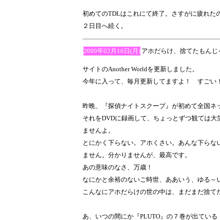
初めてのTDLはこれにて終了。さすがに疲れた
２日目へ続く。
2009年03月16日(月)
アホだらけ、捨てたもんじ
サイトのAnother Worldを更新しました。
今年に入って、毎月更新してますよ！ すごい
昨晩、『探偵ナイトスクープ』が初めて全国ネ
それをDVDに録画して、ちょっとずつ観ては
ませんよ。
とにかく下らない。アホくさい。あんな下らな
ません。分かりませんが、最高です。
あの意味のなさ、万歳！
なにかと余裕のないご時世、ああいう、ゆる～
こんなにアホだらけの世の中は、まだまだ捨て
あ、いつの間にか『PLUTO』の７巻が出てい