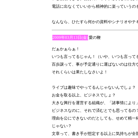
電話に出なくていいから精神的に楽っていうの
なんなら、ひたすら何かの資料やシナリオやテ
2009年03月13日(金)
愛の鞭
だぁかぁらぁ！
いつも言ってるじゃん！（いや、いつも言って
百歩譲って、事が予定通りに運ばないのは仕方
それくらいは果たしなさいよ！
ライブは趣味でやってるんじゃないんでしょ？
お金を取る以上、ビジネスでしょ？
大きな興行を運営する組織が、「諸事情により
ビジネスなのに、それで済むとでも思ってるの
理由を公にできないのだとしても、せめて精一
じゃない？
文章って、書き手が想定する以上に気持ちが全