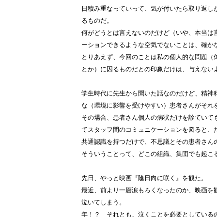
日積み重なっていって、気が付いたら取り返し
るものだ。
何がどうとは言えないのだけど（いや、本当は
ーションできるような空気でないことは、確か
とりあえず、今回のことは私の個人的な問題（
とか）に因るものだとの印象だけは、与えない
学生時代に先生から聞いた話なのだけど、精神
な（環境に影響を受けやすい）患者さんがそれ
その場合、患者さん個人の病状だけを診ていて
てスタッフ間のコミュニケーションを図ると、
共通認識を持つだけで、不思議とその患者さん
そういうことって、どこの組織、集団でも起こ
先日、やっと映画『陰日向に咲く』を観た。
最近、前より一層涙もろくなったのか、映画を
泣いてしまう。
年！？ それとも、泣くことを必要としている