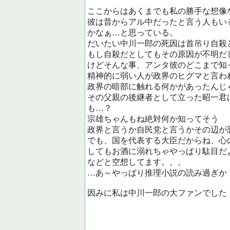
ここからはあくまでも私の勝手な想像
彼は昔からアル中だったと言う人もい
かなぁ…と思っている。
だいたい中川一郎の死因は首吊り自殺
もし自殺だとしてもその原因が不明だ
けどそんな事、アンタ彼のどこまで知
精神的に弱い人が政界のヒグマと言わ
政界の暗部に触れる何かがあったんじ
その父親の後継者として立った昭一君
も…？
宗雄ちゃんもね絶対何か知ってそう
政界と言うか自民党と言うかその辺が
でも、国を代表する大臣だからね、心
してもお酒に溺れちゃやっぱり駄目だ
などと空想してます。。。
…あ～やっぱり推理小説の読み過ぎか
因みに私は中川一郎の大ファンでした