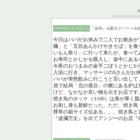
2009年02月28日(土)
『金時』&藤丸デパート&
今日はパパがお休みで二人でお散歩が
麺」と「五目あんかけやきそば」を食
いもん祭り」に行って来たが、食べて
お寿司とかじかを購入し、途中にある
今夜のおつまみの金平ごぼうとかじか
入浴に行き、マッサージのSさんがお
パパが突然飲みに行こうと言い出して
員で結局「北の屋台」の横にある炉ば
けど、なかなか良い物を出すお店です
焼き魚のホッケ（\1100）は身が厚く
お刺し身も新鮮だった。ただ、焼き鳥（
煙草の箱サイズ位ある。。。焼き鳥と
『波瀾万丈』を出てアンジーのお店『Rol