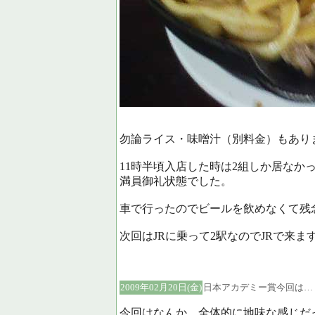
勿論ライス・味噌汁（別料金）もあり
11時半頃入店した時は2組しか居なか
満員御礼状態でした。
車で行ったのでビールを飲めなくて残
次回はJRに乗って2駅なのでJRで来ま
2009年02月20日(金)
日本アカデミー賞今回は…
今回はなんか、全体的に地味な感じだ