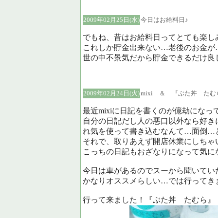
2009年02月25日(水)
今日はお給料日♪
でもね、昔はお給料日ってとても楽し
これしか貯金出来ない…老後のお金が
世の中不景気だから貯金できるだけ良
2009年02月24日(火)
mixi ＆ 『ぶた丼 たむ
最近mixiに日記を書くのが億劫になっ
自分の日記だし人の悪口以外なら好き
れ気を使って書き込むなんて…面倒…
それで、取りあえず開店休業にしちゃ
こっちの日記もおざなりになって気に
今日は車があるのでスーから聞いてい
かなりオススメらしい…では行ってき
行って来ました！『ぶた丼 たむら』