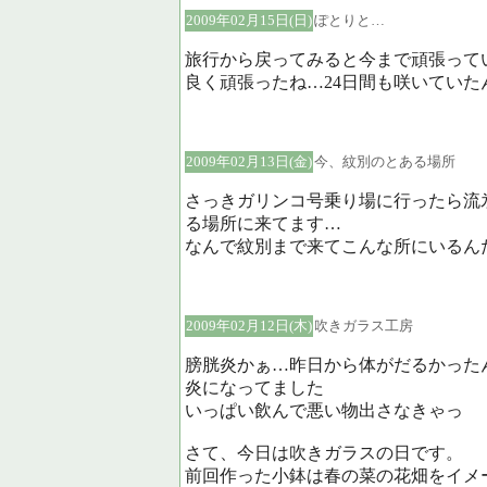
2009年02月15日(日)
ぽとりと…
旅行から戻ってみると今まで頑張って
良く頑張ったね…24日間も咲いてい
2009年02月13日(金)
今、紋別のとある場所
さっきガリンコ号乗り場に行ったら流
る場所に来てます…
なんで紋別まで来てこんな所にいるん
2009年02月12日(木)
吹きガラス工房
膀胱炎かぁ…昨日から体がだるかった
炎になってました
いっぱい飲んで悪い物出さなきゃっ
さて、今日は吹きガラスの日です。
前回作った小鉢は春の菜の花畑をイメ