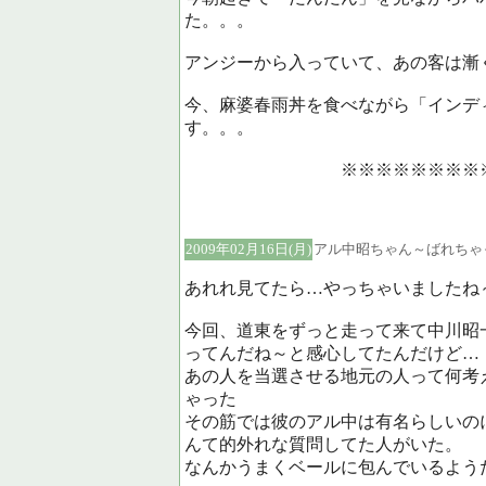
た。。。
アンジーから入っていて、あの客は漸
今、麻婆春雨丼を食べながら「インデ
す。。。
※※※※※※※※※※おわ
2009年02月16日(月)
アル中昭ちゃん～ばれちゃ
あれれ見てたら…やっちゃいましたね
今回、道東をずっと走って来て中川昭
ってんだね～と感心してたんだけど…
あの人を当選させる地元の人って何考
ゃった
その筋では彼のアル中は有名らしいの
んて的外れな質問してた人がいた。
なんかうまくベールに包んでいるよう