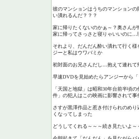
彼のマンションはうちのマンションの
い潰れるんだ？？？
家に帰りたくないのかぁ～？奥さんが
家に帰ってさっさと寝りゃいいのに…
それより、だんだん酔い潰れて行く様
ジーと私はウワバミか
初対面のお兄さんだし…抱えて連れて
早速DVDを見始めたらアンジーから
「天国と地獄」は昭和30年台前半頃
件」の犯人はこの映画に影響されて事
さすが黒澤作品と惹き付けられのめり
くなってしまった
どうしてくれる～～～続き見たいよ～
今朝起きて「だんだん」を見ながらパ