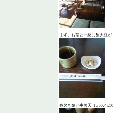
まず、お茶と一緒に酢大豆が
身欠き鰊と牛蒡天（\300と\20