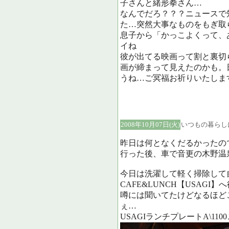
子さんと緒形拳さん…
なんでだろ？？？ニュースで
た…突然大事なものをもぎ取
息子から「かっこよくって、
イね
彼が出てる映画って割と裏切
画が締まって見えたのかも。
うね…ご冥福お祈りいたしま
2008年10月07日(火)
いつもの暮らし
昨日は何となくだるかったの
行った後、車で音更の木野温
今日は洗濯して軽く掃除して
CAFE&LUNCH【USAGI
噂には聞いてたけどなるほど
ぇ…
USAGIランチプレートA\11