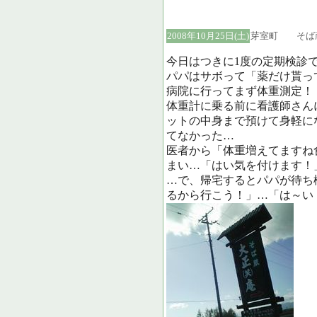
2008年10月25日(土)
芽室町 そば
今日はつきに1度の定期検診
パパはサボって「薬だけ貰っ
病院に行ってまず体重測定！
体重計に乗る前に看護師さん
ットの中身まで預けて身軽に
てなかった…
医者から「体重増えてますね
まい…「はい気を付けます！
…で、帰宅するとパパが待ち
るから行こう！」…「は～い