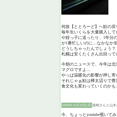
何故【ととろーど】へ鮭の戻
毎年生いくらを大量購入して
や姪っ子に送ったり、1年分
が1番忙しいのに…なかなか
どうしちゃったんでしょう？
札幌は安くたくさん出回って
今朝のニュースで、今年は北
マグロですよ…
やっぱ温暖化の影響が押し寄
それじゃぁ鮭は樺太辺りで豊
食文化も変わっていくのかも
2008年10月20日(月)
坂崎さんと山木さ
今、ちょっとyoutube覗