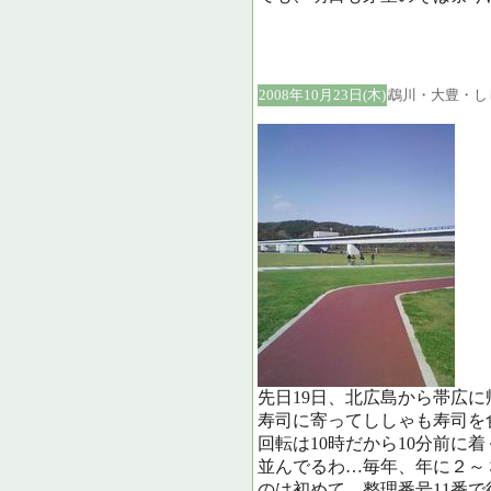
2008年10月23日(木)
鵡川・大豊・し
先日19日、北広島から帯広
寿司に寄ってししゃも寿司を
回転は10時だから10分前に
並んでるわ…毎年、年に２～
のは初めて…整理番号11番で