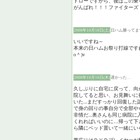
ドローですから、後はこの乗り
がんばれ！！！ファイターズ
2008年10月18日(土)
日ハム勝ってま
いいですね～
本来の日ハムお祭り打線です
o＾)v
2008年10月16日(木)
遅かった…
久しぶりに自宅に戻って、向
院してると思い、お見舞いに
いた...まだすっかり回復し
で身の回りの事自分で全部や
非情だ...奥さんも同じ病院
くれればいいのに…帰って下
ら隣にベッド置いて一緒にい