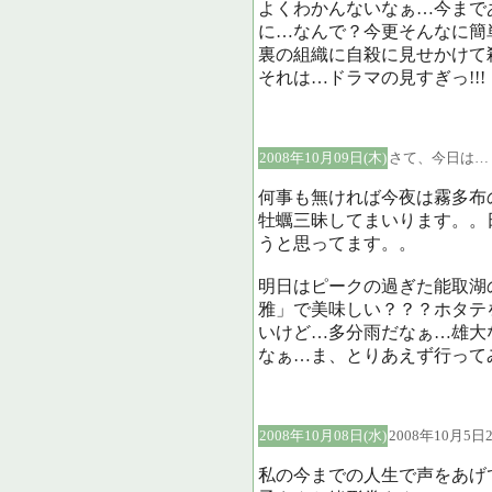
よくわかんないなぁ…今まで
に…なんで？今更そんなに簡
裏の組織に自殺に見せかけて
それは…ドラマの見すぎっ!!!
2008年10月09日(木)
さて、今日は…
何事も無ければ今夜は霧多布
牡蠣三昧してまいります。。
うと思ってます。。
明日はピークの過ぎた能取湖
雅」で美味しい？？？ホタテ
いけど…多分雨だなぁ…雄大
なぁ…ま、とりあえず行って
2008年10月08日(水)
2008年10月5
私の今までの人生で声をあげ