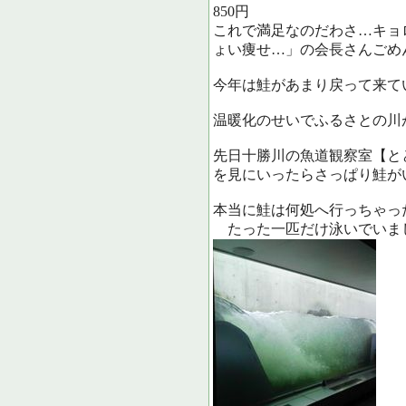
850円
これで満足なのだわさ…キョ
ょい痩せ…」の会長さんご
今年は鮭があまり戻って来て
温暖化のせいでふるさとの川
先日十勝川の魚道観察室【と
を見にいったらさっぱり鮭が
本当に鮭は何処へ行っちゃっ
たった一匹だけ泳いでいま