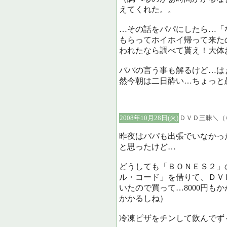
えてくれた。。
…その話をパパにしたら…「
もらってホイホイ帰って来た
われたなら調べて貰え！大体
パパの言う事も解るけど…は
然今朝は二日酔い…ちょっと
2008年10月28日(火)
ＤＶＤ三昧＼（
昨夜はパパも出張でいなかっ
と思ったけど…
どうしても「ＢＯＮＥＳ２」
ル・コード」を借りて、ＤＶ
いたので買って…8000円も
かかるしね）
冷凍ピザをチンして飲んでず