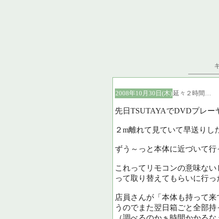
2008年10月30日(木)
延々２時間…
先日TSUTAYAでDVDプレ
２m離れて見ていて早送りし
ずう～っと本体に近づいて行っ
これってリモコンの意味ないじ
って取り替えてもらいに行っ
店員さんが「本体も持って来
うのでまた翌日箱ごと全部持
（調べるのかぁ時間かかるな