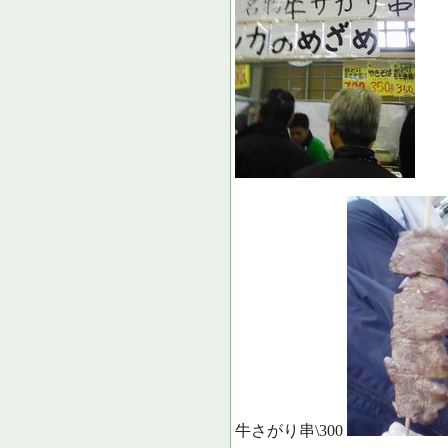
牛さがり串\300