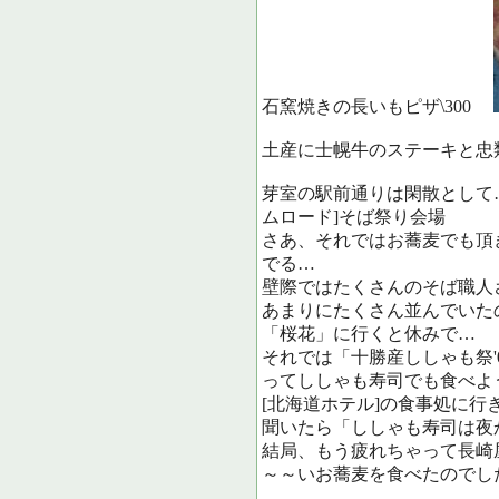
石窯焼きの長いもピザ\300
土産に士幌牛のステーキと忠
芽室の駅前通りは閑
ムロード]そば祭り会場
さあ、それではお蕎麦でも
でる…
壁際ではたくさんのそば職人
あまりにたくさん並んでいた
「桜花」に行くと休みで…
それでは「十勝産ししゃも祭'
ってししゃも寿司でも食べよ
[北海道ホテル]の食事処に
聞いたら「ししゃも寿司は夜
結局、もう疲れちゃって長崎
～～いお蕎麦を食べたのでし