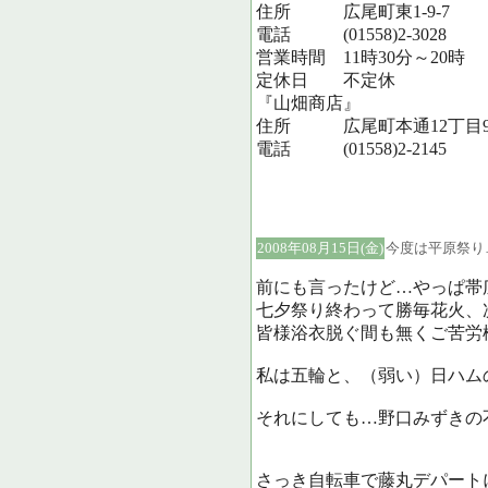
住所 広尾町東1-9-7
電話 (01558)2-3028
営業時間 11時30分～20時
定休日 不定休
『山畑商店』
住所 広尾町本通12丁目
電話 (01558)2-2145
2008年08月15日(金)
今度は平原祭り
前にも言ったけど…やっぱ帯
七夕祭り終わって勝毎花火、
皆様浴衣脱ぐ間も無くご苦労様で
私は五輪と、（弱い）日ハム
それにしても…野口みずきの
さっき自転車で藤丸デパート