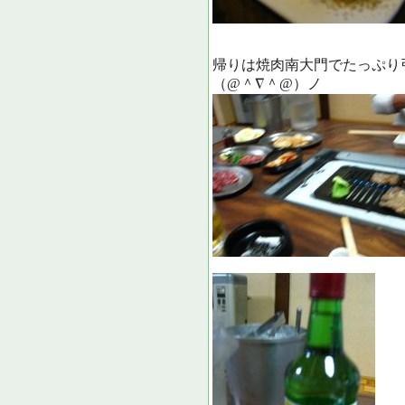
帰りは焼肉南大門でたっぷり
（@＾∇＾@）ノ