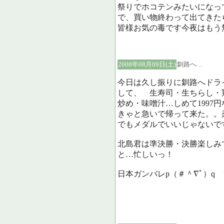
祭りでホコテンみたいになっ
で、買い物終わって出てきた
皆様お気の毒です今夜はもう
2008年08月09日(土)
釧路へ…
今日は久し振りに釧路へドラ
して、 生寿司・生ちらし・
炒め・味噌汁…しめて1997
きゃと急いで帰って来た。。
でもメダルでいいじゃないで
北島君は準決勝・決勝楽しみ
と…忙しいっ！
日本ガンバレp（＃＾∇ﾟ）q