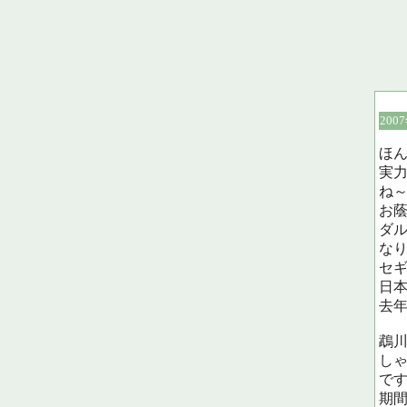
200
ほ
実
ね
お
ダ
な
セ
日
去
鵡川
し
で
期