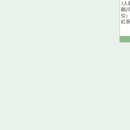
1人
鵡川
位
紅