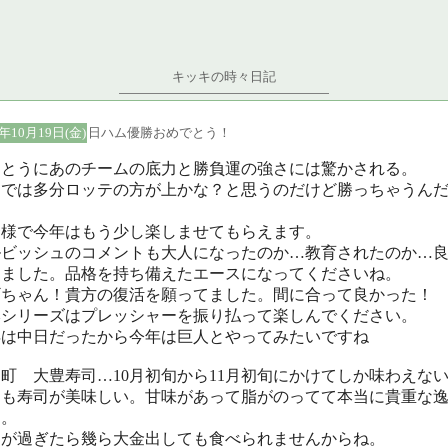
キッキの時々日記
7年10月19日(金)
日ハム優勝おめでとう！
んとうにあのチームの底力と勝負運の強さには驚かされる。
力では多分ロッテの方が上かな？と思うのだけど勝っちゃうん
～
蔭様で今年はもう少し楽しませてもらえます。
ルビッシュのコメントも大人になったのか…教育されたのか…
りました。品格を持ち備えたエースになってくださいね。
ギちゃん！貴方の復活を願ってました。間に合って良かった！
本シリーズはプレッシャーを振り払って楽しんでください。
年は中日だったから今年は巨人とやってみたいですね
町 大豊寿司…10月初旬から11月初旬にかけてしか味わえな
ゃも寿司が美味しい。甘味があって脂がのってて本当に貴重な
す。
間が過ぎたら幾ら大金出しても食べられませんからね。