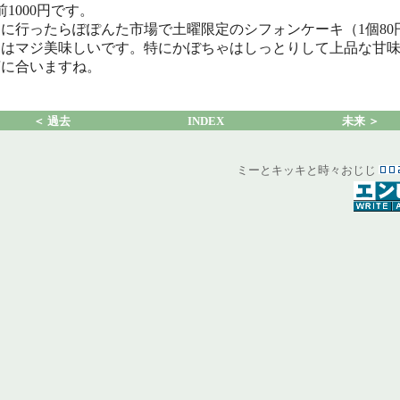
前1000円です。
に行ったらぽぽんた市場で土曜限定のシフォンケーキ（1個80
）はマジ美味しいです。特にかぼちゃはしっとりして上品な甘
茶に合いますね。
＜ 過去
INDEX
未来 ＞
ミーとキッキと時々おじじ