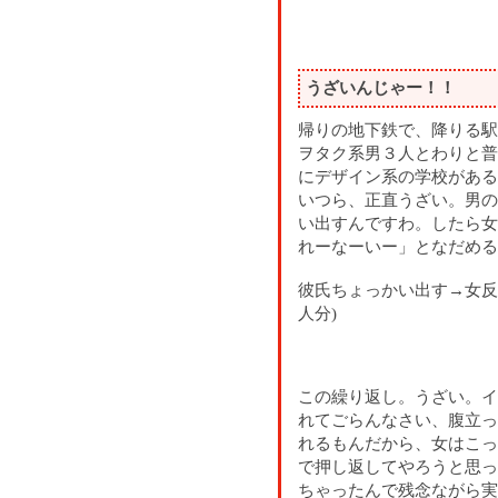
うざいんじゃー！！
帰りの地下鉄で、降りる駅
ヲタク系男３人とわりと普
にデザイン系の学校がある
いつら、正直うざい。男の
い出すんですわ。したら女
れーなーいー」となだめる
彼氏ちょっかい出す→女反
人分)
この繰り返し。うざい。イ
れてごらんなさい、腹立っ
れるもんだから、女はこっ
で押し返してやろうと思っ
ちゃったんで残念ながら実