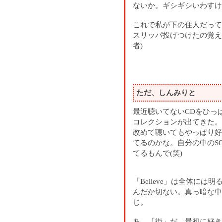
ないか。ギシギシいわすけ
これで私が下の住人だって
スリッパ投げつけたの覚え
者)
ただ、しんみりと
最近聴いてないCDをひっぱ
コレクションが出てきた。
改めて聴いてもやっぱり好
てるのかな。自分の中のSO
てるもんで(笑)
「Believe」は全体に
んだか切ない。真っ暗な中
じ。
あ、「街」だ。最初に好き