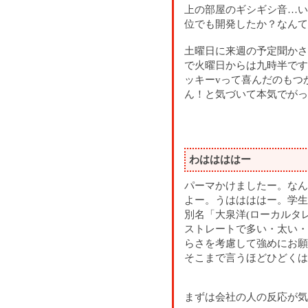
上の部屋のギシギシ音…い
位でも開発したか？なんて
土曜日に来週の予定聞かさ
で火曜日からは九時半です
ッキーvって喜んだのもつ
ん！と気づいて本気でがっ
わははははー
パーマかけましたー。なん
よー。うははははー。学生
別名「大泉洋(ローカルタ
ストレートで多い・太い・
らさを考慮して強めにお願
そこまで言うほどひどくは
まずは会社の人の反応が気