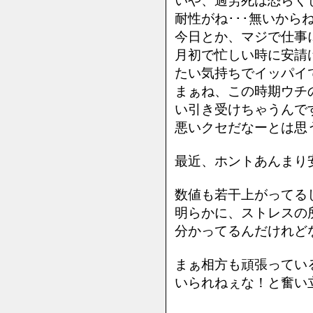
いや、過労死は恐らく
耐性がね･･･無いから
今日とか、マジで仕事
月初で忙しい時に安請
たい気持ちでイッパイで
まぁね、この時期ウチ
い引き受けちゃうんで
悪いクセだなーとは思
最近、ホントあんまり
数値も若干上がってる
明らかに、ストレスの所
分かってるんだけれどな
まぁ相方も頑張ってい
いられねぇな！と奮い