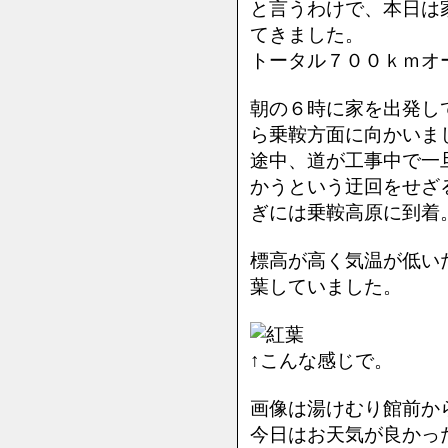
と言うわけで、本日は
てきました。
トータル７００ｋｍオー
朝の６時に家を出発し
ら乗鞍方面に向かいま
途中、道が工事中で一
かうという迂回をせざる
ぎには乗鞍高原に到着
標高が高く気温が低い
葉していました。
↑こんな感じで。
画像は湯けむり館前か
今日はお天気が良かっ