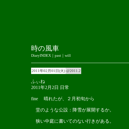
時の風車
DiaryINDEX
｜
past
｜
will
2011年02月01日(火)
@2011.2
ふぃね
2011年2月2日 日常
fine 晴れたが、２月初旬から
堂のような公設：降雪が展開するか。
狭い中庭に書いてのない行きがある。