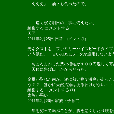
えええ』 油下も食べたので、
速く寝て明日の工事に備えたい。
編集する コメントする
天照
2011年2月25日 日常 コメント (1)
光ネクストを ファミリーハイスピードタイプ
いう訳だ。 古いADSLルータが通用しない
ちょろまかした悪の枢軸が１００円返して寄
天頂に告げ口したからだった。
金属が取れた歯が、遂に熱い物で激痛が走った
う？？ ほかに天然治癒はあるわけがない・・
編集する コメントする (1)
家族が悪い
2011年2月26日 家族・子育て
年を劣って転ぶことが、脚を悪くしたり腰を