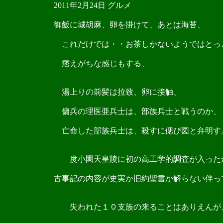
2011年2月24日 グルメ
御飯に城胡麻、卵を掛けて、あとは海苔、
これだけでは・・お茶しかないようではとっ
痞えがちな感じもする、
湯上りの前髪は拉致、卵に接触、
傭兵の理医亜兵士は、部族兵士と戦うのか、
亡命した部族兵士は、殺すに偲び図と弁明す
度小園天皇陵に初の高工学的調査が入った
古事記の内容が史実か旧約聖書か解らない伴っ
失われた１０支族の来ることはありえんが、