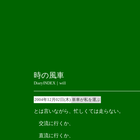
時の風車
DiaryINDEX
｜
will
2004年12月02日(木)
単車が私を運ぶ
とは言いながら、忙しくては走らない。
交流に行くか、
直流に行くか、