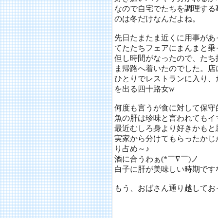
なので自宅でたちを調理する
のは冬だけなんだよね。
先日たまたま近くに用事があ
てたたちフェアにまんまと乗
但し時間がなったので、たち
ま帰路へ着いたのでした。店
ひとりでレストランに入り、
を出る四十路女w
何度も言うが食に対して保守
魚の肝は珍味と言われてもイ
最近むしろ身より好きかもと思
実家から分けてもらったかじ
り占め～♪
酒に合うわぁ(*￣∇￣)ノ
白子に肝が美味しい時期です
もう、おばさん通り越してお