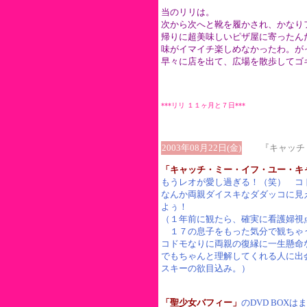
当のリリは。
次から次へと靴を履かされ、かなり
帰りに超美味しいピザ屋に寄ったん
味がイマイチ楽しめなかったわ。が
早々に店を出て、広場を散歩してゴ
***リリ １１ヶ月と７日***
2003年08月22日(金)
『キャッチ・
「キャッチ・ミー・イフ・ユー・キ
もうレオが愛し過ぎる！（笑） コ
なんか両親ダイスキなダダッコに見
よぅ！
（１年前に観たら、確実に看護婦視
１７の息子をもった気分で観ちゃ
コドモなりに両親の復縁に一生懸命
でもちゃんと理解してくれる人に出
スキーの欲目込み。）
「聖少女バフィー」
のDVD BOX