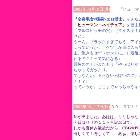
2003年08月18日(月)
『ヒューマン
『全身毛女×猿男×エロ博士』
そんな
「ヒューマン・ネイチュア」
を観ま
「マルコビッチの穴」（ダイスキ！
けど…
うーん。ブラックすぎてもう。アイ
…っていうか！！ケツしか目に入ら
ま。飽きもせず（ホントに。）最後
わるの？！って気になる）
最後のオチがまたもう「やっぱりか
ちゃってガックリ。
でもなんか。下らないっぽいのに、
ぇ！？）
っていうか。ここまでやっちゃうキ
2003年08月17日(日)
３９．６℃！！
熱が出ました。あはは。リリじゃな
今日はリリの１１ヶ月記念日で。
しかも夏休み最後だから、
CBG☆PL
悔しくて！悔しくて！！あぁ。楽し