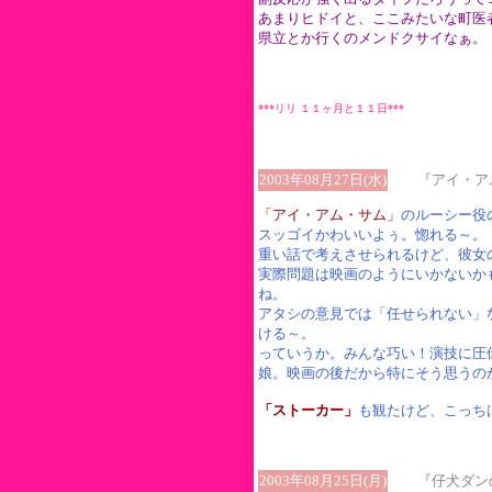
あまりヒドイと、ここみたいな町医
県立とか行くのメンドクサイなぁ。
***リリ １１ヶ月と１１日***
2003年08月27日(水)
『アイ・アム
「アイ・アム・サム」
のルーシー役
スッゴイかわいいよぅ。惚れる～。
重い話で考えさせられるけど、彼女
実際問題は映画のようにいかないか
ね。
アタシの意見では「任せられない」
ける～。
っていうか。みんな巧い！演技に
娘。映画の後だから特にそう思うの
「ストーカー」
も観たけど、こっち
2003年08月25日(月)
『仔犬ダン