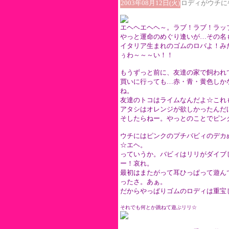
2003年08月12日(火)
ロディがウチに
エヘヘエヘヘ～。ラブ！ラブ！ラッ
やっと運命のめぐり逢いが…その名
イタリア生まれのゴムのロバよ！み
ぅわ～～～い！！
もうずっと前に、友達の家で飼われ
買いに行っても…赤・青・黄色しか
ね。
友達のトコはライムなんだよ☆これ
アタシはオレンジが欲しかったんだ
そしたらねー。やっとのことでピンク
ウチにはピンクのプチバビィのデカ
☆エヘ。
っていうか。バビィはリリがダイブ
ー！哀れ。
最初はまたがって耳ひっぱって遊ん
ったさ。あぁ。
だからやっぱりゴムのロディは重宝
それでも何とか跳ねて遊ぶリリ☆