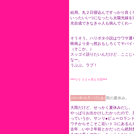
結局。丸２日寝込んですっかり良く
いったいいつになったら太陽光線を
光合成できなきゃ人も病んでくわ～
そうそう。ハリポタ小説はウワサ通
映画より全っ然おもしろくてヤバイ
（そこか。）
スッゴイ語りたいんだけど…ここじ
なー。
うぷぷ。ラブ！
***リリ １１ヶ月と０日***
2003年08月15日(金)
雨の夏休み。
大雨だけど、せっかく夏休みだし。
やっぱりお出かけしたかったので、
っていうか。サンリ●ピューロラン
ウチからそこそこ近いトコにあるん
去年…いや２年前とかだったら絶対