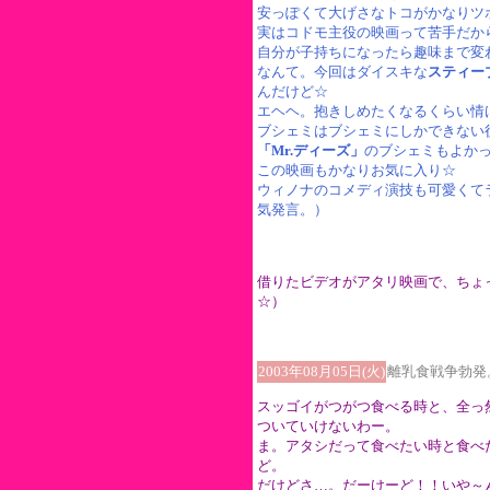
安っぽくて大げさなトコがかなりツ
実はコドモ主役の映画って苦手だか
自分が子持ちになったら趣味まで変
なんて。今回はダイスキな
スティー
んだけど☆
エヘヘ。抱きしめたくなるくらい情
ブシェミはブシェミにしかできない
「Mr.ディーズ」
のブシェミもよか
この映画もかなりお気に入り☆
ウィノナのコメディ演技も可愛くて
気発言。）
借りたビデオがアタリ映画で、ちょ
☆）
2003年08月05日(火)
離乳食戦争勃発
スッゴイがつがつ食べる時と、全っ
ついていけないわー。
ま。アタシだって食べたい時と食べ
ど。
だけどさ…。だーけーど！！いや～