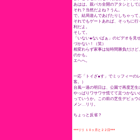
あはは。親バカ全開のアタシとして
それ？当然だよね？うん。
で。結局遊んであげたりしちゃって
それでもゲートあれば、そっちに行
利だよ。
そして。
「いない●ないばぁ」のビデオを見
づかない！（笑）
相変わらず家事は短時間勝負だけど
のかも。
エヘへ。
一応「トイざ●す」でミッフィーの
客。）
台風一過の明日は、公園で再度芝生
やっぱりワサワサ慌てて足つかない
っていうか。この前の芝生デビュウ
メン…リリ。
ちょっと反省？
***リリ １０ヶ月と２２日***