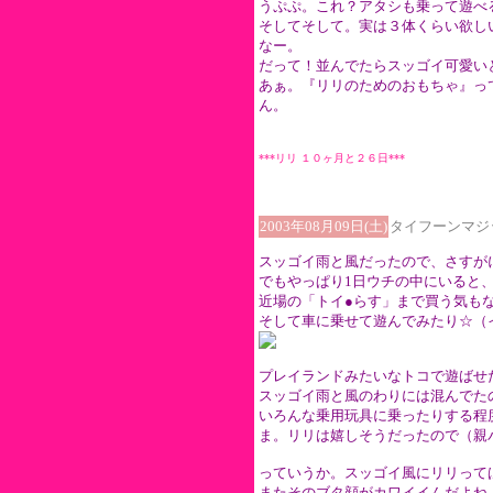
うぷぷ。これ？アタシも乗って遊べ
そしてそして。実は３体くらい欲し
なー。
だって！並んでたらスッゴイ可愛い
あぁ。『リリのためのおもちゃ』っ
ん。
***リリ １０ヶ月と２６日***
2003年08月09日(土)
タイフーンマジ
スッゴイ雨と風だったので、さすが
でもやっぱり1日ウチの中にいると
近場の「トイ●らす」まで買う気も
そして車に乗せて遊んでみたり☆（
プレイランドみたいなトコで遊ばせ
スッゴイ雨と風のわりには混んでた
いろんな乗用玩具に乗ったりする程
ま。リリは嬉しそうだったので（親
っていうか。スッゴイ風にリリって
またそのブタ顔がカワイイんだよね