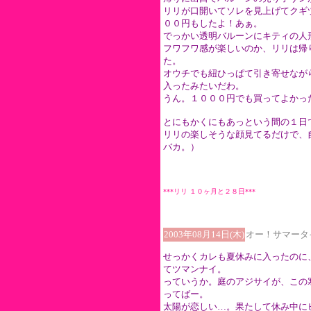
リリが口開いてソレを見上げてクギ
００円もしたよ！あぁ。
でっかい透明バルーンにキティの人
フワフワ感が楽しいのか、リリは帰
た。
オウチでも紐ひっぱて引き寄せなが
入ったみたいだわ。
うん。１０００円でも買ってよかっ
とにもかくにもあっという間の１日
リリの楽しそうな顔見てるだけで、
バカ。）
***リリ １０ヶ月と２８日***
2003年08月14日(木)
オー！サマータ
せっかくカレも夏休みに入ったのに
てツマンナイ。
っていうか。庭のアジサイが、この
ってばー。
太陽が恋しい…。果たして休み中に