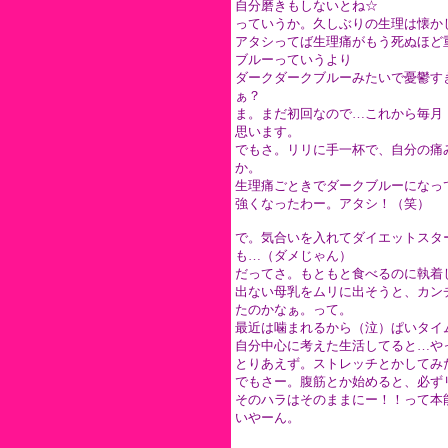
自分磨きもしないとね☆
っていうか。久しぶりの生理は懐か
アタシってば生理痛がもう死ぬほど
ブルーっていうより
ダークダークブルーみたいで憂鬱す
ぁ？
ま。まだ初回なので…これから毎月
思います。
でもさ。リリに手一杯で、自分の痛
か。
生理痛ごときでダークブルーになっ
強くなったわー。アタシ！（笑）
で。気合いを入れてダイエットスタ
も…（ダメじゃん）
だってさ。もともと食べるのに執着
出ない母乳をムリに出そうと、カン
たのかなぁ。って。
最近は噛まれるから（泣）ぱいタイ
自分中心に考えた生活してると…や
とりあえず。ストレッチとかしてみ
でもさー。腹筋とか始めると、必ず
そのハラはそのままにー！！って本
いやーん。