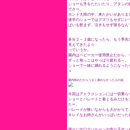
ショーも手をたたいたり、アタシの
でさー。
ホント大雨の中、来たかいがありま
後半のショーではグズリもせずにい
ぱいも飲まず、泣きもせず寝るなん
多分２～３歳になったら、もう率先
見えてきたよ☆
っていうか。
園内はベビーカー使用禁止だから、
ずっと抱っこはやっぱり疲れる～。
ショーで一緒に踊れるようになった
ｖ
園内暗めだからうまく撮れなかった人の波。
今回はアトラクションには一切乗ら
ショーとパレードと着ぐるみだけを
たー。
パレードが狭いながらも大がかりで
キレイなお姉さんがいっぱいだった
帰りに出口でバルーンの売り子サン