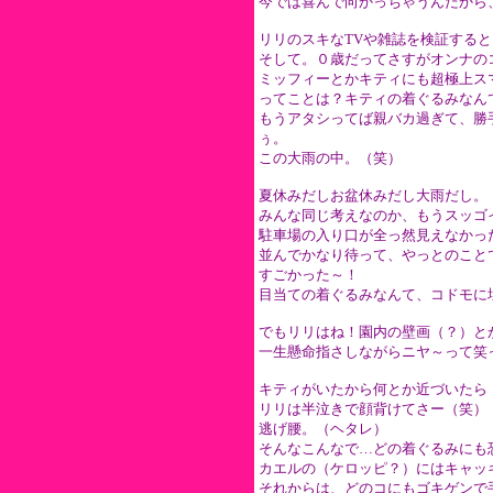
今では喜んで向かっちゃうんだから
リリのスキなTVや雑誌を検証する
そして。０歳だってさすがオンナの
ミッフィーとかキティにも超極上ス
ってことは？キティの着ぐるみなん
もうアタシってば親バカ過ぎて、勝
ぅ。
この大雨の中。（笑）
夏休みだしお盆休みだし大雨だし。
みんな同じ考えなのか、もうスッゴ
駐車場の入り口が全っ然見えなかっ
並んでかなり待って、やっとのこと
すごかった～！
目当ての着ぐるみなんて、コドモに
でもリリはね！園内の壁画（？）と
一生懸命指さしながらニヤ～って笑
キティがいたから何とか近づいたら
リリは半泣きで顔背けてさー（笑）
逃げ腰。（ヘタレ）
そんなこんなで…どの着ぐるみにも
カエルの（ケロッピ？）にはキャッ
それからは、どのコにもゴキゲンで