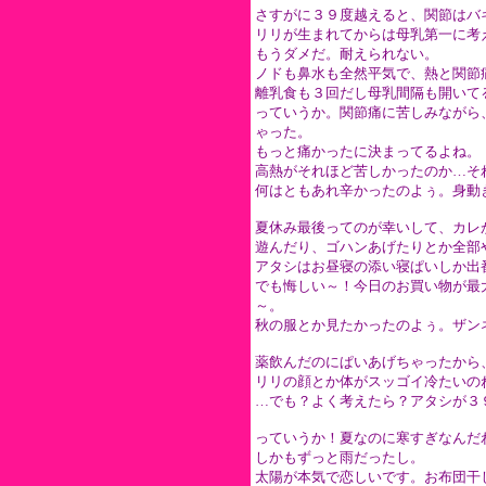
さすがに３９度越えると、関節はバ
リリが生まれてからは母乳第一に考
もうダメだ。耐えられない。
ノドも鼻水も全然平気で、熱と関節
離乳食も３回だし母乳間隔も開いて
っていうか。関節痛に苦しみながら
ゃった。
もっと痛かったに決まってるよね。
高熱がそれほど苦しかったのか…そ
何はともあれ辛かったのよぅ。身動
夏休み最後ってのが幸いして、カレ
遊んだり、ゴハンあげたりとか全部
アタシはお昼寝の添い寝ぱいしか出
でも悔しい～！今日のお買い物が最
～。
秋の服とか見たかったのよぅ。ザン
薬飲んだのにぱいあげちゃったから
リリの顔とか体がスッゴイ冷たいの
…でも？よく考えたら？アタシが３
っていうか！夏なのに寒すぎなんだ
しかもずっと雨だったし。
太陽が本気で恋しいです。お布団干