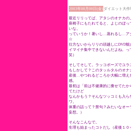
2003年08月08日(金)
ダイエット大作
最近リリってば、アタシのオナカの
座椅子にもたれてると、よじのぼっ
いな。
っていうか！暑いし…蒸れるし…ア
☆
仕方ないからリリの頭越しにDVD
イマイチ集中できないんだよね。っ
笑）
そしてそして。ラッコポーズでユラ
もしかして？このタッルタルのオナ
産後…やつれるどころか大幅に増え
感。
最初は「前は不健康的に痩せてたか
てたけど
なんかもう？そんなツッコミも入ら
ワ。
体重の話って？禁句？みたいなオー
妄想。）
そんなこんなで。
生理も始まったコトだし（産後１０