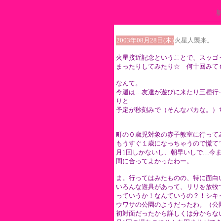
2003年08月28日(木)
火星人襲来。
火星接近記念ということで、スッゴ
まったりしてみたり☆ 何十回みて
なんて。
今週は…友達が遊びに来たり三種行
りと
予定が秒刻みで（そんなバカな。）
町の０歳児対象の赤子教室に行って
もうすぐ１歳になっちゃうので慌て
月1回しかないし、朝早いしで…今
間に合ってよかったわー。
ま。行ってはみたものの、特に面白
いろんな遊具があって、リリを放牧
っていうか！なんていうの？！シキ
ウワサの公園のようだったわ。（公
初対面だったから詳しくは分からな