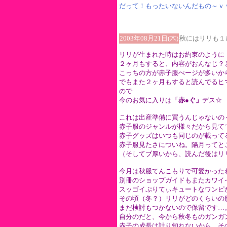
だって！もったいないんだもの～ｖ
2003年08月21日(木)
秋にはリリも１
リリが生まれた時はお約束のように
２ヶ月もすると、内容がおんなじ？と
こっちの方が赤子服ぺージが多いか
でもまた２ヶ月もすると読んでるヒ
ので
今のお気に入りは
「赤●ぐ」
デス☆
これは出産準備に買うんじゃないの
赤子服のジャンルが様々だから見て
赤子グッズはいつも同じのが載って
赤子服見たさについね。隔月ってと
（そしてブ厚いから、読んだ後はリ
今月は秋服てんこもりで可愛かった
別冊のショップガイドもまたカワイ
スッゴイぷりてぃキュートなワンピ
その頃（冬？）リリがどのくらいの
まだ検討もつかないので保留です…
自分のだと、今から秋冬ものガンガ
赤子の成長は計り知れないから、そ