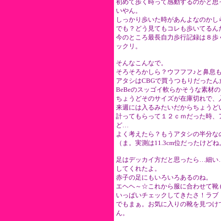
初めて歩く時って感動するのかと思
いやん。
しっかり歩いた時があんよなのかし
でも？どう見てもコレも歩いてるん
今のところ最長自力歩行記録は８歩
ックリ。
そんなこんなで。
そろそろかしら？ウフフフ♪と鼻息
アタシはCBGで買うつもりだった
BeBeのスッゴイ軟らかそうな素材
ちょうどそのサイズが在庫切れで、
来週には入るみたいだからちょうど
計ってもらって１２ｃｍだった時、
ど…
よく考えたら？もうアタシの半分な
（ま。実測は11.3cm位だったけどね
足はデッカイ方だと思ったら…細い
してくれたよ。
赤子の足にもいろいろあるのね。
エヘヘ～☆これから服に合わせて靴
いっぱいチェックしてきたさ！ラブ
でもまぁ。お気に入りの靴を見つけ
ん。