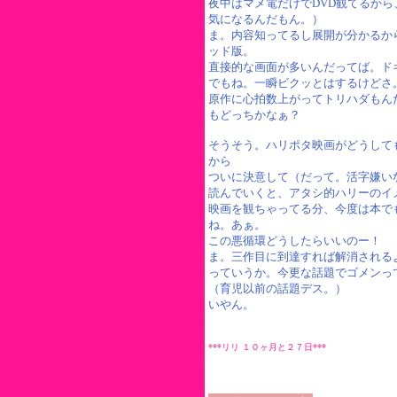
夜中はマメ電だけでDVD観てるか
気になるんだもん。）
ま。内容知ってるし展開が分かるか
ッド版。
直接的な画面が多いんだってば。ド
でもね。一瞬ビクッとはするけどさ
原作に心拍数上がってトリハダもん
もどっちかなぁ？
そうそう。ハリポタ映画がどうして
から
ついに決意して（だって。活字嫌い
読んでいくと、アタシ的ハリーのイ
映画を観ちゃってる分、今度は本で
ね。あぁ。
この悪循環どうしたらいいのー！
ま。三作目に到達すれば解消される
っていうか。今更な話題でゴメンっ
（育児以前の話題デス。）
いやん。
***リリ １０ヶ月と２７日***