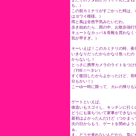
も。）
この前カミナリがすごかった時は、
はヨワイ模様。）
雨と風は全然平気みたいだわ。
歩き始めたら…雨の中、お散歩強行
キュートなカッパ＆長靴を買わなく
気が早すぎ。）
そーいえば！このカミナリの時、夜
いきなりだったからかなり焦ったの
からないし！
とっさに携帯カメラのライトをつけ
（THE☆ヘタレ）
すぐ復旧したからよかったけど、長
分もかい！）
こーゆー時に限って、カレの帰りも
ゲートといえば。
後追いもスゴイし、キッチンに行く
どうにも落ちついて家事ができない
最初はよかったんだけど（つかまっ
次の日からもう、ゲートを閉めよう
ぁ。
ま。どうせ来れないんだから、気に