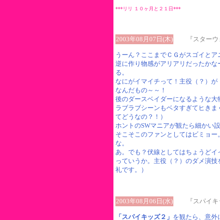
***リリ １０ヶ月と２１日***
2003年08月07日(木)
『スターウォ
うーん？ここまでＣＧがスゴイとア
逆に作り物感がアリアリだったかな
る。
なにがイマイチって！主役（？）が
なんだもの～～！
後のダースベイダーになるような大
ラブラブシーンもベタすぎてヒきま
てどうなの？！）
ホントのSWマニアが観たら細かい
そこそこのファンとしてはビミョー
な。
あ。でも？伏線としてはちょうどイ
っていうか。主役（？）のダメ演技
礼です。）
2003年08月06日(水)
『スパイキッ
「スパイキッズ２」
を観たら、意外