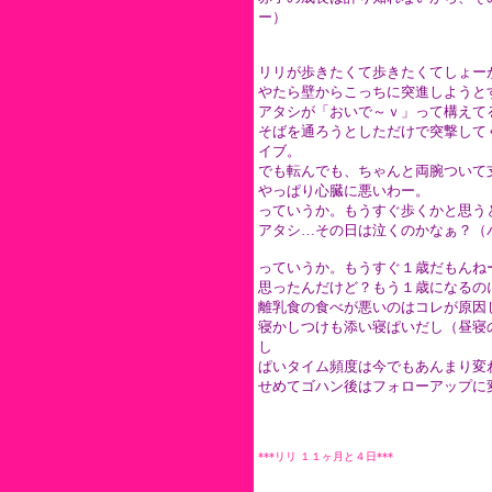
ー）
リリが歩きたくて歩きたくてしょー
やたら壁からこっちに突進しようと
アタシが「おいで～ｖ」って構えて
そばを通ろうとしただけで突撃して
イブ。
でも転んでも、ちゃんと両腕ついて
やっぱり心臓に悪いわー。
っていうか。もうすぐ歩くかと思う
アタシ…その日は泣くのかなぁ？（
っていうか。もうすぐ１歳だもんね
思ったんだけど？もう１歳になるの
離乳食の食べが悪いのはコレが原因
寝かしつけも添い寝ぱいだし（昼寝
し
ぱいタイム頻度は今でもあんまり変
せめてゴハン後はフォローアップに
***リリ １１ヶ月と４日***