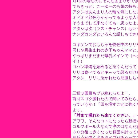
月1回の場なのにそんな固まりがで
でもきっと。こーゆーのも気の持ち
アタシはあんまり人の輪を気にしな
オドオド顔色うかがってるような人
そうまでして来なくても…思ったよ
アタシは次（ラストチャンス）もい
ナンダカンダといろんな話しもでき
ゴキゲンでおもちゃを物色中のリリ
同じ９月生まれの赤子ちゃんママと
やっぱりまだまだ母乳メインで（ヘ
イ！）
ゴハン準備を始めると泣くんだって
リリは食べてるとキ～ッて怒るだけ
アタシ…リリに泣かれたら屈服しち
三種３回目もブジ終わったよー。
前回スゴク腫れたので聞いてみたら
っていうか！「回を増すごとに強く
よぅ。
「肘まで腫れたら来てください。」
アワワ。そんなコトになったら動揺
ゴルフボール大なんて序の口なんだ
３０分後に赤くなった範囲を計って
副反応が強く出るタイプだろうって