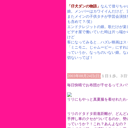
「仔犬ダンの物語」
なんて借りちゃ
娘。メンバーはカワイイんだけど、
またメインの子供タチが学芸会演技
も含めて？/笑）
エンドクレジットの娘。歌だけが楽
ビデオ屋で働いていた時は片っ端か
けど
客になってみると…ハズレ映画はス
「ミニモニ。じゃムービー」にすれ
っていうか。なっちのいない娘。な
切ないってば！
2003年08月24日(日)
１日１歩。３日
毎日快晴でお布団が干せるってスバ
リリにもやっと真夏服を着せれたわ
リリのドタドタ前進距離が、どんど
手押し車のクセがついてるのか、勢
っていうか？！これ？あんよなの？