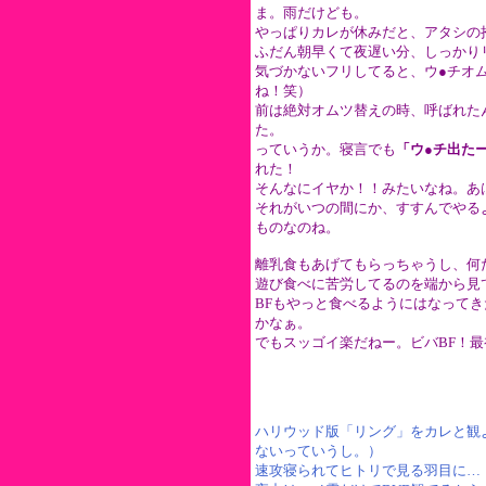
ま。雨だけども。
やっぱりカレが休みだと、アタシの
ふだん朝早くて夜遅い分、しっかり
気づかないフリしてると、ウ●チオ
ね！笑）
前は絶対オムツ替えの時、呼ばれた
た。
っていうか。寝言でも
「ウ●チ出た
れた！
そんなにイヤか！！みたいなね。あ
それがいつの間にか、すすんでやる
ものなのね。
離乳食もあげてもらっちゃうし、何
遊び食べに苦労してるのを端から見
BFもやっと食べるようにはなって
かなぁ。
でもスッゴイ楽だねー。ビバBF！
ハリウッド版「リング」をカレと観
ないっていうし。）
速攻寝られてヒトリで見る羽目に…