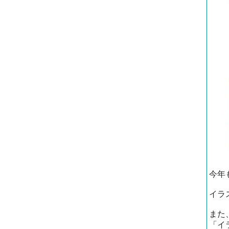
今年
イラ
また
「イ