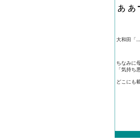
ぁぁ
大和田「...
ちなみに
「気持ち
どこにも