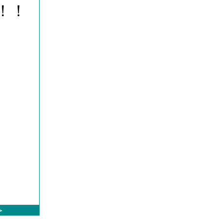
！！
。
＞