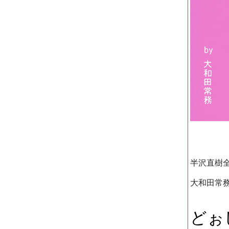
半沢直樹
大和田常
どぉ