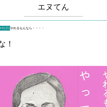
エヌてん
9日(日)
やれるもんなら・・・・
な！