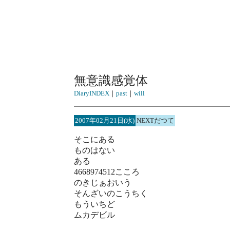
無意識感覚体
DiaryINDEX
｜
past
｜
will
2007年02月21日(水)
NEXTだつて
そこにある
ものはない
ある
4668974512こころ
のきじぁおいう
そんざいのこうちく
もういちど
ムカデビル