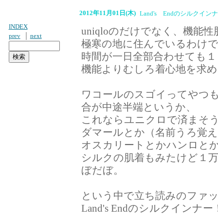
2012年11月01日(木)
Land's Endのシルクイン
INDEX
uniqloのだけでなく、機
｜
prev
next
極寒の地に住んでいるわけ
時間が一日全部合わせても１
機能よりむしろ着心地を求め
ワコールのスゴイってやつ
合が中途半端というか、
これならユニクロで済まそ
ダマールとか（名前うろ覚
オスカリートとかハンロと
シルクの肌着もみたけど１
ぼだぼ。
という中で立ち読みのファ
Land's Endのシルクインナー