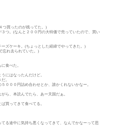
４つ買ったのが残ってた。)
が３つ。(なんと２００円の大特価で売っていたので、買い
ーズケーキ。(ちょっとした経緯でやってきた。)
で忘れ去られていた。)
ちに食べた。
ようにはなったんだけど。
きだ。
の５０００円詰め合わせとか、誰かくれないかなー。
ながら、本読んでたら、あー天国だぁ。
とば買ってきて食べてる。
ってる途中に気持ち悪くなってきて、なんでかなーって思