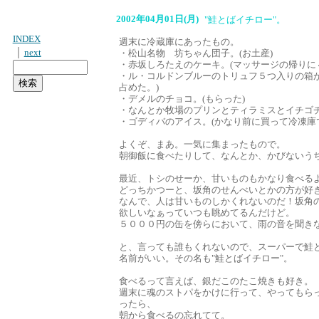
2002年04月01日(月)
"鮭とばイチロー"。
INDEX
週末に冷蔵庫にあったもの。
｜
next
・松山名物 坊ちゃん団子。(お土産)
・赤坂しろたえのケーキ。(マッサージの帰りに
・ル・コルドンブルーのトリュフ５つ入りの箱
占めた。)
・デメルのチョコ。(もらった)
・なんとか牧場のプリンとティラミスとイチゴチ
・ゴディバのアイス。(かなり前に買って冷凍庫
よくぞ、まあ。一気に集まったもので。
朝御飯に食べたりして、なんとか、かびないう
最近、トシのせーか、甘いものもかなり食べる
どっちかつーと、坂角のせんべいとかの方が好
なんで、人は甘いものしかくれないのだ！坂角
欲しいなぁっていつも眺めてるんだけど。
５０００円の缶を傍らにおいて、雨の音を聞き
と、言っても誰もくれないので、スーパーで鮭
名前がいい。その名も"鮭とばイチロー"。
食べるって言えば、銀だこのたこ焼きも好き。
週末に魂のストパをかけに行って、やってもら
ったら、
朝から食べるの忘れてて。