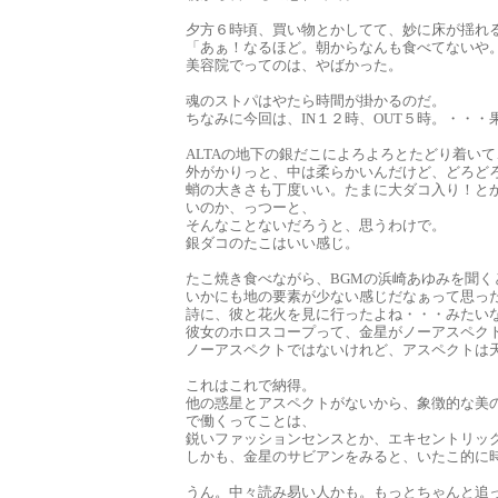
夕方６時頃、買い物とかしてて、妙に床が揺れ
「あぁ！なるほど。朝からなんも食べてないや
美容院でってのは、やばかった。
魂のストパはやたら時間が掛かるのだ。
ちなみに今回は、IN１２時、OUT５時。・・・
ALTAの地下の銀だこによろよろとたどり着い
外がかりっと、中は柔らかいんだけど、どろど
蛸の大きさも丁度いい。たまに大ダコ入り！と
いのか、っつーと、
そんなことないだろうと、思うわけで。
銀ダコのたこはいい感じ。
たこ焼き食べながら、BGMの浜崎あゆみを聞く
いかにも地の要素が少ない感じだなぁって思っ
詩に、彼と花火を見に行ったよね・・・みたい
彼女のホロスコープって、金星がノーアスペク
ノーアスペクトではないけれど、アスペクトは
これはこれで納得。
他の惑星とアスペクトがないから、象徴的な美
で働くってことは、
鋭いファッションセンスとか、エキセントリッ
しかも、金星のサビアンをみると、いたこ的に
うん。中々読み易い人かも。もっとちゃんと追