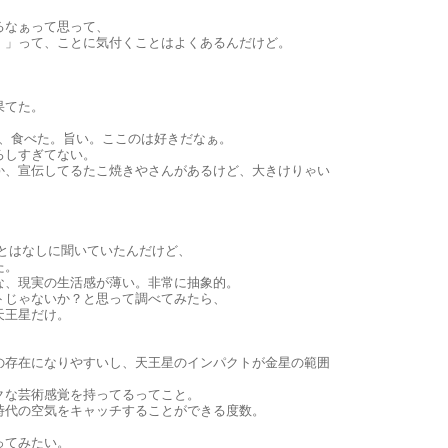
るなぁって思って、
。」って、ことに気付くことはよくあるんだけど。
果てた。
て、食べた。旨い。ここのは好きだなぁ。
ろしすぎてない。
か、宣伝してるたこ焼きやさんがあるけど、大きけりゃい
とはなしに聞いていたんだけど、
た。
な、現実の生活感が薄い。非常に抽象的。
トじゃないか？と思って調べてみたら、
天王星だけ。
の存在になりやすいし、天王星のインパクトが金星の範囲
クな芸術感覚を持ってるってこと。
時代の空気をキャッチすることができる度数。
ってみたい。