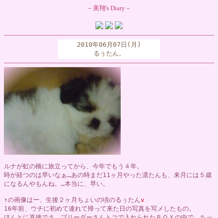
－美翔's Diary－
2010年06月07日(月)
るぅたん。
ルナが虹の橋に旅立ってから、今年でもう４年。
時が経つのは早いなぁ…あの時まだ11ヶ月やった凛たんも、来月には５歳
になるんやもんね。…本当に、早い。
↑の画像はー、生後２ヶ月ちょいの頃のるぅたん
v
16年前、ウチに初めて連れて帰って来た日の写真を写メしたもの。
ほんとに直後でさ、ブリーダーさんトコで入れられたＢＯＸの中で、ちっ