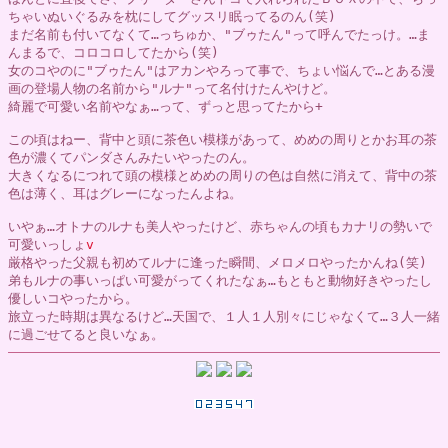
ちゃいぬいぐるみを枕にしてグッスリ眠ってるのん(笑)
まだ名前も付いてなくて…っちゅか、"ブゥたん"って呼んでたっけ。…ま
んまるで、コロコロしてたから(笑)
女のコやのに"ブゥたん"はアカンやろって事で、ちょい悩んで…とある漫
画の登場人物の名前から"ルナ"って名付けたんやけど。
綺麗で可愛い名前やなぁ…って、ずっと思ってたから+
この頃はねー、背中と頭に茶色い模様があって、めめの周りとかお耳の茶
色が濃くてパンダさんみたいやったのん。
大きくなるにつれて頭の模様とめめの周りの色は自然に消えて、背中の茶
色は薄く、耳はグレーになったんよね。
いやぁ…オトナのルナも美人やったけど、赤ちゃんの頃もカナリの勢いで
可愛いっしょ
v
厳格やった父親も初めてルナに逢った瞬間、メロメロやったかんね(笑)
弟もルナの事いっぱい可愛がってくれたなぁ…もともと動物好きやったし
優しいコやったから。
旅立った時期は異なるけど…天国で、１人１人別々にじゃなくて…３人一緒
に過ごせてると良いなぁ。