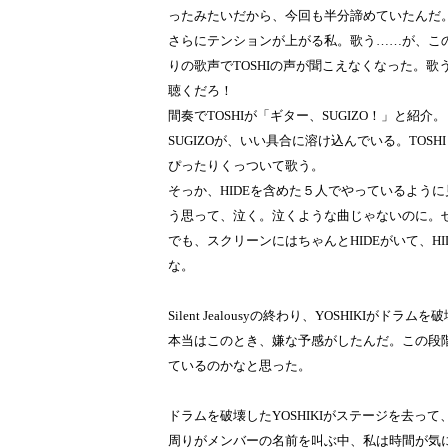
ったみたいだから、今回も半分諦めていたんだ
さらにテンションが上がる私。歌う……が、こ
りの歌声でTOSHIの声が聞こえなくなった。
聴くだろ！
間奏でTOSHIが「ギター、SUGIZO！」と紹介。
SUGIZOが、いい具合に溶け込んでいる。TOSH
ぴったりくっついて歌う。
そっか、HIDEを含めた５人でやっているように
う思って、泣く。泣くような曲じゃないのに。せっかくの
でも、スクリーンにはちゃんとHIDEがいて、HID
な。
Silent Jealousyの終わり、YOSHIKIがドラム
本当はこのとき、嫌な予感がしたんだ。この段階で
ているのかなと思った。
ドラムを破壊したYOSHIKIがステージを去って
周りがメンバーの名前を叫ぶ中、私は時間が気