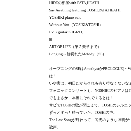
HIDEの部屋with PATA,HEATH
Say Anything featuring TOSHI,PATA,HEATH
YOSHIKI piano solo
Without You（YOSIKI&TOSHI）
I.V.（guitar:SUGIZO）
紅
ART OF LIFE（第２楽章まで）
Longing～跡切れたMelody（SE)
オープニングのSEはAmethystかPROLOGUE(～WO
は！
いや実は、初日だからそれも有り得なくないなぁと
フォニックコンサートも、YOSHIKIのピアノはThe
でもまさか、本当にそれでくるとは！
サビでTOSHIの歌が聞こえて、TOSHIのシル
ずっとずっと待っていた、TOSHIの声。
The Last Songが終わって、閃光のよう
歓声。