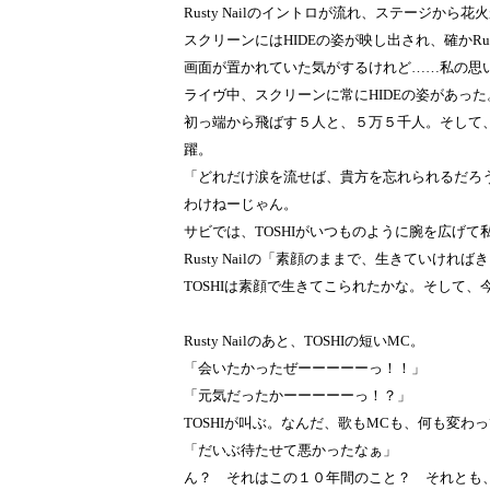
Rusty Nailのイントロが流れ、ステージから
スクリーンにはHIDEの姿が映し出され、確かRus
画面が置かれていた気がするけれど……私の思
ライヴ中、スクリーンに常にHIDEの姿があっ
初っ端から飛ばす５人と、５万５千人。そして
躍。
「どれだけ涙を流せば、貴方を忘れられるだろ
わけねーじゃん。
サビでは、TOSHIがいつものように腕を広げ
Rusty Nailの「素顔のままで、生きていけ
TOSHIは素顔で生きてこられたかな。そして、
Rusty Nailのあと、TOSHIの短いMC。
「会いたかったぜーーーーーっ！！」
「元気だったかーーーーーっ！？」
TOSHIが叫ぶ。なんだ、歌もMCも、何も変わ
「だいぶ待たせて悪かったなぁ」
ん？ それはこの１０年間のこと？ それとも