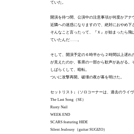
ていた。
開演を待つ間、公演中の注意事項が何度かアナ
近隣への迷惑になりますので、絶対におやめ下
そんなこと言ったって、『Ｘ』が始まったら飛
ていたんだ……。
そして、開演予定の６時半から２時間以上遅れ
が見えたのか、客席の一部から歓声があがる。
しばらくして、暗転。
ついに攻撃再開。破壊の夜が幕を明けた。
セットリスト↓（ソロコーナーは、過去のライ
The Last Song（SE）
Rusty Nail
WEEK END
SCARS featuring HIDE
Silent Jealousy（guitar:SUGIZO）