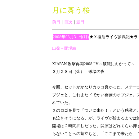
月に舞う桜
前日
｜
目次
｜
翌日
2008年03月31日(月)
★Ｘ復活ライヴ参戦記★ラ
出発～開場編
XJAPAN 攻撃再開2008 I.V.～破滅に向かって～
３月２８日（金） 破壊の夜
今回、セットがかなりカッコ良かった。ステー
ブジェと、これまたドでかい薔薇のオブジェ。
れていた。
Ｘのロゴを見て「ついに来た！」という感激と
も泣きそうになる。が、ライヴが始まるまでは
開場は２時間押しだった。開演はどれくらい押
らないことへの苛立ちと、「ここまで来たら、