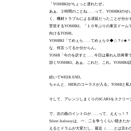
「YOSHIKIがちょっと遅れたぜ」
あぁ、２時間のことね……って、YOSHIKIのせ
く、機材トラブルによる遅延だったことが分か
苦笑するYOSHIKI。「１０年ぶりの東京ドーム
向けるTOSHI。
YOSHIKI「てめぇら……てめぇら※◆△？○★
な、何言ってるか分からん。
TOSHI「今のを訳すと……今日は暴れん坊将
頷くYOSHIKI。あぁ、これだ、これ。YOSHIK
続いてWEEK END。
ちゃんと、HIDEのコーラスが入る。TOSHIと私
そして、アレンジしまくりのSCARSをスクリー
で、次の曲のイントロが……って、ええっ！？ Sile
Silent Jealousyは、一、二を争うくらい聴
えるとドラムが大変だし、最近（……とは言わ