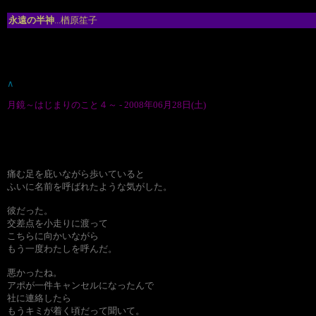
永遠の半神
...楢原笙子
∧
月鏡～はじまりのこと４～ - 2008年06月28日(土)
痛む足を庇いながら歩いていると
ふいに名前を呼ばれたような気がした。
彼だった。
交差点を小走りに渡って
こちらに向かいながら
もう一度わたしを呼んだ。
悪かったね。
アポが一件キャンセルになったんで
社に連絡したら
もうキミが着く頃だって聞いて。