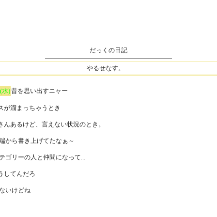
だっくの日記
やるせなす。
(水)
昔を思い出すニャー
スが溜まっちゃうとき
さんあるけど、言えない状況のとき。
っ端から書き上げてたなぁ～
テゴリーの人と仲間になって...
うしてんだろ
てないけどね