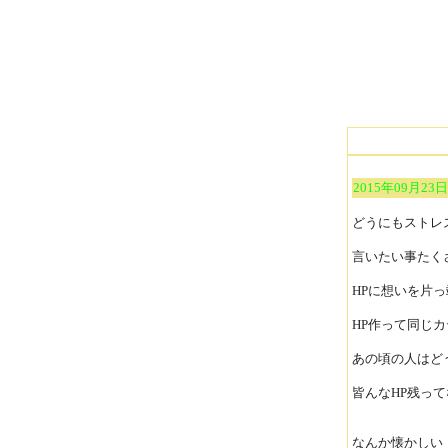
2015年09月23日
どうにもストレ
言いたい事たく
HPに想いを片
HP作って同じカ
あの頃の人はど
皆んなHP残っ
なんか懐かしい