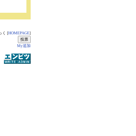
く [
HOMEPAGE
]
My追加