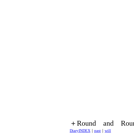
＋Round and Rou
DiaryINDEX
｜
past
｜
will