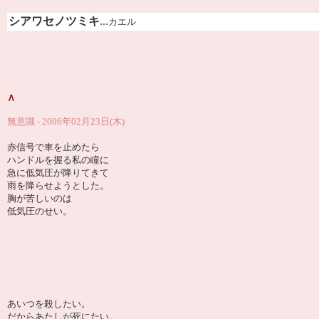
シアワセノツミキ
...
カエル
∧
無意識 - 2006年02月23日(木)
赤信号で車を止めたら
ハンドルを握る私の瞳に
急に低気圧が降りてきて
雨を降らせようとした。
胸が苦しいのは
低気圧のせい。
あいつを殺したい。
だからあたしが死にたい。