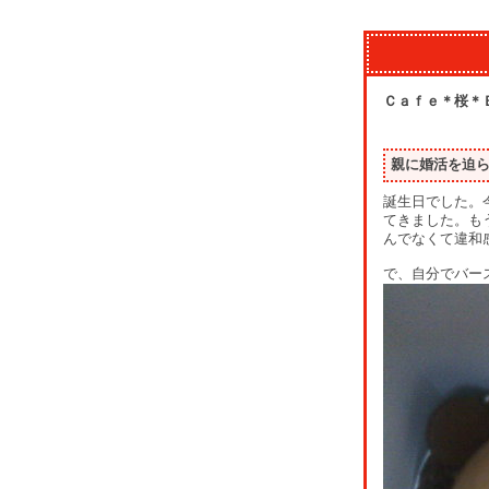
Ｃａｆｅ＊桜＊
親に婚活を迫
誕生日でした。
てきました。も
んでなくて違和
で、自分でバー