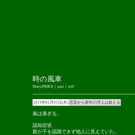
時の風車
DiaryINDEX
｜
past
｜
will
2015年01月01日(木)
悲哀から新年の浮上は超える
嵐は過ぎる。
認知症状
親が子を認識できず他人に見えていた。