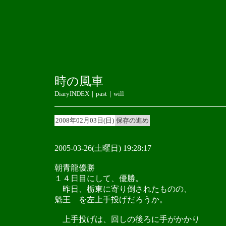
時の風車
DiaryINDEX
｜
past
｜
will
2008年02月03日(日)
保存の進め
2005-03-26(土曜日) 19:28:17
朝青龍優勝
１４日目にして、優勝。
昨日、栃東に寄り倒されたものの、
魁王 を左上手投げだろうか。
上手投げは、回しの後ろに手がかかり