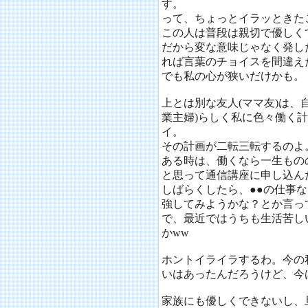
す。
って、ちょっとイラッときた
この人は普段は親切で優しく
だから変な意味じゃなく発し
れば言葉のチョイスを間違え
でも私の心が狭いだけかも。
上とは別な友人(ママ友)は、
業主婦)らしく私に色々働く
イ。
その計画が二転三転するのよ
ある時は、働くなら一生もの
と思って通信講座に申し込ん
しばらくしたら、●●の仕事
強してみようかな？とか言って
で、最近ではうちも生活苦し
かww
ホントイライラするわ。今の
いはあったんだろうけど、今は
家族にも優しくできないし、