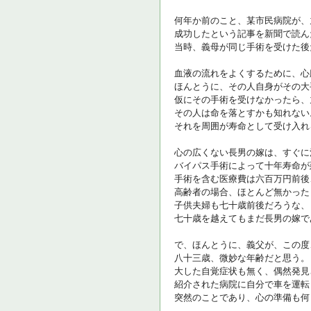
何年か前のこと、某市民病院が、
成功したという記事を新聞で読ん
当時、義母が同じ手術を受けた後
血液の流れをよくするために、心
ほんとうに、その人自身がその大
仮にその手術を受けなかったら、
その人は命を落とすかも知れない
それを周囲が寿命として受け入れ
心の広くない長男の嫁は、すぐに
バイパス手術によって十年寿命が
手術を含む医療費は六百万円前後
高齢者の場合、ほとんど無かった
子供夫婦も七十歳前後だろうな、
七十歳を越えてもまだ長男の嫁
で、ほんとうに、義父が、この度
八十三歳、微妙な年齢だと思う。
大した自覚症状も無く、偶然発見
紹介された病院に自分で車を運転
突然のことであり、心の準備も何