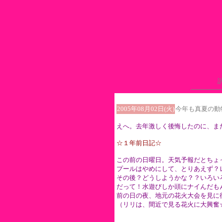
2005年08月02日(火)
今年も真夏の動
えへ。去年激しく後悔したのに、ま
☆１年前日記☆
この前の日曜日。天気予報だとちょ
プールはやめにして、とりあえず？
その後？どうしようかな？？いろい
だって！水遊びしか頭にナイんだも
前の日の夜、地元の花火大会を見に
（リリは、間近で見る花火に大興奮