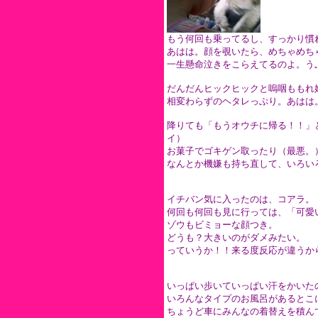
もう何回も乗ってるし、すっかり慣
あはは。顔を覗いたら、めちゃめち
一生懸命泣きをこらえてるのよ。う
だんだんヒックヒックと嗚咽ももれ
相変わらずのヘタレっぷり。あはは
降りても「もうオウチに帰る！！」
イ）
お菓子でゴキゲン取ったり（最悪。
なんとか機嫌も持ち直して、いろい
イチバン気に入ったのは、コアラ。
何回も何回も見に行っては、「可愛
ゾウもビミョーな顔つき。
どうも？大きいのがダメみたい。
っていうか！！来る度反応が違うか
いっぱい歩いていっぱい汗をかいた
いろんなタイプのお風呂があるとこ
ちょうど車にみんなの着替えを積ん