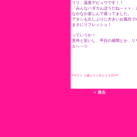
リリ、温泉デビュウです！！
「みんなハダカんぼうだね～ｖｖ」
なかなか楽しんで巡ってました。
アタシも久しぶりに大きいお風呂で
まさにリフレッシュ！
っていうか！
意外と近いし、平日の昼間とか…リ
えへ～☆
***リリ ２歳１０ヶ月と１６日***
＜ 過去