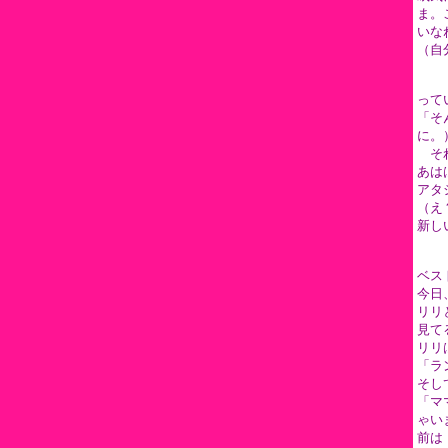
ま。
いな
（自
って
「そ
に。
それ
あは
アタ
（え
新し
ベス
今日
リリ
見て
リリ
「ラ
そし
「マ
ゃい
前は