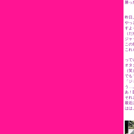
勝っ
昨日
やっ
すよ
（だ
ジャ
この
これ
って
オタ
（笑
でも
「ジ
う…
あ！
それ
最近
はは