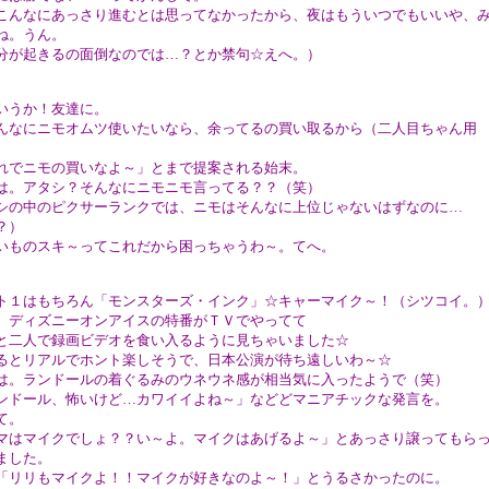
こんなにあっさり進むとは思ってなかったから、夜はもういつでもいいや、
ね。うん。
分が起きるの面倒なのでは…？とか禁句☆えへ。）
いうか！友達に。
んなにニモオムツ使いたいなら、余ってるの買い取るから（二人目ちゃん用
）
でニモの買いなよ～」とまで提案される始末。
は。アタシ？そんなにニモニモ言ってる？？（笑）
シの中のピクサーランクでは、ニモはそんなに上位じゃないはずなのに…
？）
いものスキ～ってこれだから困っちゃうわ～。てへ。
ト１はもちろん「モンスターズ・インク」☆キャーマイク～！（シツコイ。
、ディズニーオンアイスの特番がＴＶでやってて
と二人で録画ビデオを食い入るように見ちゃいました☆
るとリアルでホント楽しそうで、日本公演が待ち遠しいわ～☆
は。ランドールの着ぐるみのウネウネ感が相当気に入ったようで（笑）
ンドール、怖いけど…カワイイよね～」などどマニアチックな発言を。
て。
マはマイクでしょ？？い～よ。マイクはあげるよ～」とあっさり譲ってもら
ました。
「リリもマイクよ！！マイクが好きなのよ～！」とうるさかったのに。