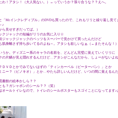
たわ！アタシ！（大人気ない。）←っていうか？張り合うな？？えへ。
。
と「Mr.インクレディブル」のDVDも買ったので、これもリリと繰り返し見て
～♪
から見せすぎだってば。）
ックジャックの短編がリリのお気に入り☆
前ジャックジャックのペッツをスーパーで見かけて買ったんだけど
も肌身離さず持ち歩いてるのよね～。アタシも欲しいなぁ（←またそんな！
いうか。ディズニー系のキャラの名前を、どんどん完璧に覚えていくリリに
クの片鱗が見え隠れするんだけど…アタシがこんなだから、しょーがないよ
）
？ＤＶＤとかでみてないはずの「ティンカーベル（ピーターパン）」とか
ミニー？（ピノキオ）」とか…やたら詳しいんだけど、いつの間に覚えるん
。
図書館の絵本かしら？？
とも？ガシャポンのシール？？（笑）
はオールトイレなので、トイレのシールポスターもスゴイことになってます♪
。