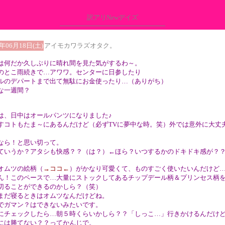
訳アリNewデイズ
5年06月18日(土)
アイモカワラズオタク。
は何だか久しぶりに晴れ間を見た気がするわ～。
のとこ雨続きで…アワワ。センターに日参したり
ルのデパートまで出て無駄にお金使ったり…（ありがち）
な一週間？
は、日中はオールパンツになりました♪
すコトもたま～にあるんだけど（必ずTVに夢中な時。笑）外では意外に大丈
なら！と思い切って。
ていうか？アタシも快感？？（は？）←ほら？いつするかのドキドキ感が？
オムツの絵柄（
→ココ←
）がかなり可愛くて、ものすごく使いたいんだけど
ん！このペースで…大量にストックしてあるチップデール柄＆プリンセス柄
切ることができるのかしら？（笑）
まだ寝るときはオムツなんだけどね。
でガマン？はできないみたいです。
にチェックしたら…朝５時くらいかしら？？「しっこ…」行きかけるんだけ
には勝てない？？ってかんじで。