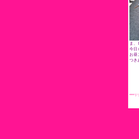
ま、
今日
お昼
つき
***