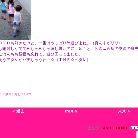
ＤＶＤも好きだけど、一番はやっぱり外遊びよね。（真ん中がリリ♪）
も陽射しがでてめちゃめちゃ蒸し暑いのに…延々と…公園→近所の友達の庭
ごはんもお昼寝も忘れて、遊び回ってました。
あうアタシがバテちゃうわ～☆（ＴＨＥ☆ヘタレ）
リリ ２歳９ヶ月と１日***
＜ 過去
INDEX
未来 ＞
まお☆
[
MAIL
] [
HOME
]