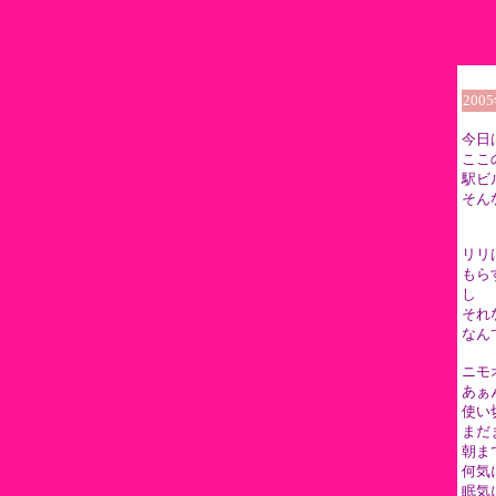
200
今日
ここ
駅ビ
そん
リリ
もら
し
それ
なん
ニモ
あぁ
使い
まだ
朝ま
何気
眠気