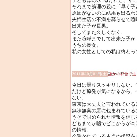
子どもは2人いるけれど、す
それまで義理の親に「早く子
原因がないのに結果も出るわ
夫婦生活の不満を募らせて喧
出来た子が長男。
そしてまた久しくなく、
また喧嘩までして出来た子が
うちの長女。
私の女性としての私は終わっ
2011年10月01日(土)
誰かの都合で生
今日は曇りスッキリしない、
だけど原発が気になるから、
ない。
東京は大丈夫と言われている
無味無臭の悪に包まれている
うそで固められた情報を信じ
どもまでが嘘でどこからが本
の情報。
今置かれている本当の状況を