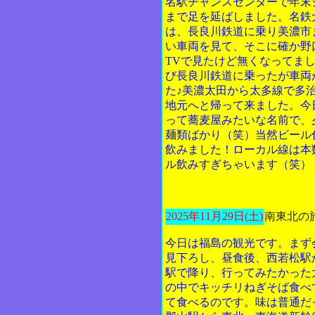
名駅チャンスセンターで年末
まで足を延ばしました。名鉄
は、長良川鉄道に乗り美濃市
い車両を見て、そこに確か野
TVで見たけど無くなってま
び長良川鉄道に乗ったが車両
た♪美濃太田から太多線で多
地元へと帰って来ました。今
って蕎麦屋みたいな名前で、
麺類ばかり（笑）当然ビール
飲みました！ローカル線は本
ル飲みすぎちゃいます（笑）
2025年11月29日(土)
南東北の
今日は福島の観光です。まず
見下ろし、昼食後、西若松駅
駅で降り、行ってみたかった
の中でキッチリねぎそば食べ
て食べるのです。味は普通だ