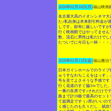
2026年02月16日(月)
福山映画
名古屋大高のイオンシネマ大
た♪私自身は本来割引料金が
しです。財布に厳しいですが
行く映画館ではやってませんで
数。流石に男性は私だけでし
たついでに今日も一杯・・・
2026年02月13日(金)
福山雅治ラ
日本ガイシホールでのライブ
ゅうすなわちこえをはっす」
号を見てよさそうな予感です
行く花道のすぐ脇3ｍでした
一番の良席です♪それだけで
曲まで計19曲で最高のセッ
て超満足ですぅ♪席がいいの
く感じたのも久々だし、紙吹