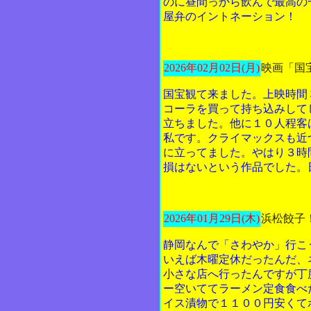
のに昼間っから飲んで最高の
屋弁のイントネーション！
2026年02月02日(月)
映画「国
国宝観て来ました。上映時間
コーラを買って持ち込みして
立ちました。他に１０人程客
私です。クライマックスも近
に立ってました。やはり３時
損はないという作品でした。
2026年01月29日(木)
浜松餃子
静岡なんで「さわやか」行こ
いえば木曜定休だったんだ、
小さな店へ行ったんですが丁
ー空いててラーメン定食食べ
イス漬物で１１００円安くて