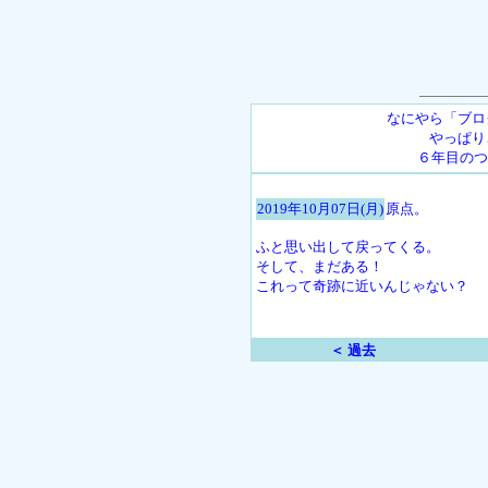
なにやら「ブロ
やっぱり
６年目のつ
2019年10月07日(月)
原点。
ふと思い出して戻ってくる。
そして、まだある！
これって奇跡に近いんじゃない？
＜ 過去