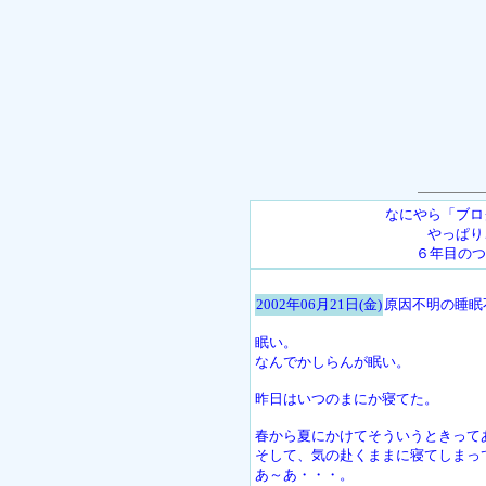
なにやら「ブロ
やっぱり
６年目のつ
2002年06月21日(金)
原因不明の睡眠
眠い。
なんでかしらんが眠い。
昨日はいつのまにか寝てた。
春から夏にかけてそういうときって
そして、気の赴くままに寝てしまっ
あ～あ・・・。