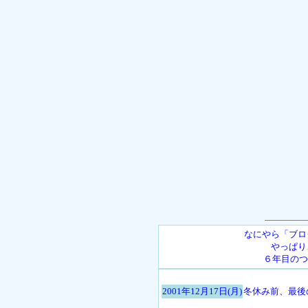
なにやら「ブロ
やっぱり
６年目のつ
2001年12月17日(月)
冬休み前、最後