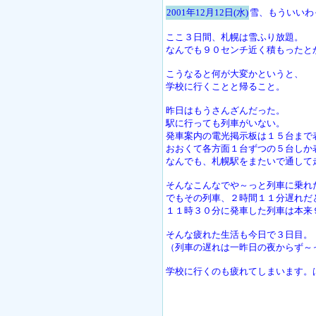
2001年12月12日(水)
雪、もういいわ
ここ３日間、札幌は雪ふり放題。
なんでも９０センチ近く積もったと
こうなると何が大変かというと、
学校に行くことと帰ること。
昨日はもうさんざんだった。
駅に行っても列車がいない。
発車案内の電光掲示板は１５台まで
おおくて各方面１台ずつの５台しか
なんでも、札幌駅をまたいで通して
そんなこんなでや～っと列車に乗れ
でもその列車、２時間１１分遅れだ
１１時３０分に発車した列車は本来
そんな疲れた生活も今日で３日目。
（列車の遅れは一昨日の夜からず～
学校に行くのも疲れてしまいます。はぁ