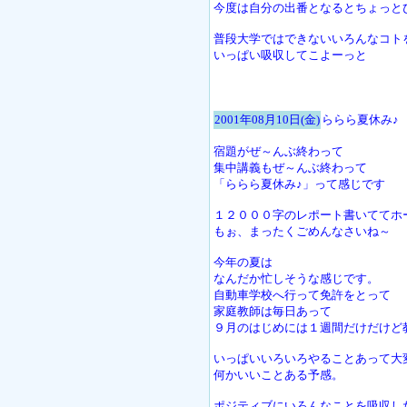
今度は自分の出番となるとちょっと
普段大学ではできないいろんなコト
いっぱい吸収してこよーっと
2001年08月10日(金)
ららら夏休み♪
宿題がぜ～んぶ終わって
集中講義もぜ～んぶ終わって
「ららら夏休み♪」って感じです
１２０００字のレポート書いててホ
もぉ、まったくごめんなさいね～
今年の夏は
なんだか忙しそうな感じです。
自動車学校へ行って免許をとって
家庭教師は毎日あって
９月のはじめには１週間だけだけど
いっぱいいろいろやることあって大
何かいいことある予感。
ポジティブにいろんなことを吸収し