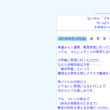
なにやら「ブロ
やっぱり
６年目のつ
2001年08月24日(金)
教 育 実 
来週から１週間、教育実習に行って
っても、そんじょそこらの実習とは
小学校に実習に行くんだけど、
なんと全校生徒は９名・・・。
「複式学級」といって、
隣同士の学年が同じクラスで勉強す
先パイとかの話だと、
とてもいい実習になるとのことで
今からとても楽しみです。
でも、ついこの前まで
（自分が高校生のときまで）
教生の先生を迎える立場だったのに