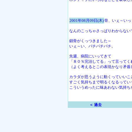
2001年08月09日(木)
骨、いぇ～いっ
なんのこっちゃさっぱりわからない
鎖骨がくっつきました～
いぇ～い、パチパチパチ。
先週、病院にいってきて
「８０％完治してる」って言ってく
（よく考えるとこの表現かなり矛盾
カラダが思うように動くっていいこ
すごく気持ちまで明るくなるってい
こういうめったに味あわない気持ち
＜ 過去