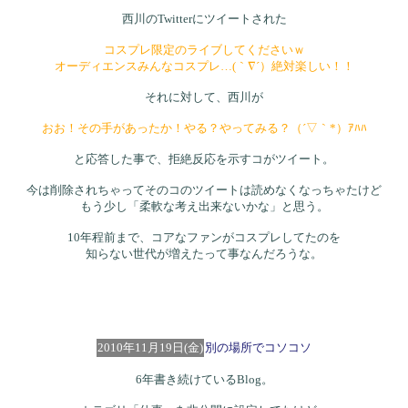
西川のTwitterにツイートされた
コスプレ限定のライブしてくださいｗ
オーディエンスみんなコスプレ…(｀∇´）絶対楽しい！！
それに対して、西川が
おお！その手があったか！やる？やってみる？（´▽｀*）ｱﾊﾊ
と応答した事で、拒絶反応を示すコがツイート。
今は削除されちゃってそのコのツイートは読めなくなっちゃたけど
もう少し「柔軟な考え出来ないかな」と思う。
10年程前まで、コアなファンがコスプレしてたのを
知らない世代が増えたって事なんだろうな。
2010年11月19日(金)
別の場所でコソコソ
6年書き続けているBlog。