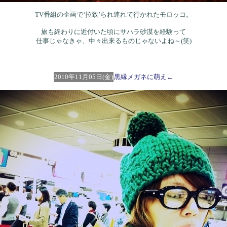
TV番組の企画で‘拉致’られ連れて行かれたモロッコ。
旅も終わりに近付いた頃にサハラ砂漠を経験って
仕事じゃなきゃ、中々出来るものじゃないよね～(笑)
2010年11月05日(金)
黒縁メガネに萌え←