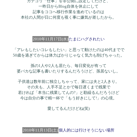
カテゴリ「仕事」を非公開に設定してたけど、
一昨日からBlog自体を休止にして
記事をココへ移行作業を進めているのは
本社の人間が日に何度も覗く事に嫌気が差したから。
2010年11月17日(水)
たまにハグされたい
「アレもしたいコレもしたい」と思って動けたのは40代までで
50歳を過ぎてからは体力ばかりじゃなく気力も削げちゃった。
孫の1人や2人も居たら、毎日変化が有って
婆バカな記事も書いたりするんだろうけど、孫居ないし。
子供達は数年前に独立しちゃって、家には夫と2人きり。
その夫も、人手不足とかで毎日遅くまで残業で
若ければ「本当に残業してんの?」と勘繰るんだろうけど
今は自分の事で精一杯で「もう好きにして!」の心境。
愛してるんだけどね(笑)
2010年11月13日(土)
個人的には行けそうにない場所