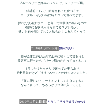
ブルーベリーと好みのジャムで、レアチーズ風。
結構前にTVで、紹介されてた食べ方で
ヨーグルトが安い時に時々作って食べてます。
採れた水分は‘ホエー’と言って栄養価の高いもので
養豚にも取り入れられてるスグレモノ。
硬いお肉を漬けておくと軟らかくなるんですって!
2010年11月22日(月)
独特の臭い
髪が全体に伸びたので全体に軽くして貰おうと
美容室に行ったら『パーマ取れかかってますね…』
8月にかけたっきりで迷ってた事もあり
給料日前だけど「ええっい!!」とかけちゃいました。
『髪に優しいトリートメントしておきますね』
なんて言って、ちゃっかり代金に入ってるし!!!
2010年11月21日(日)
どうしてそう考えるのかな?