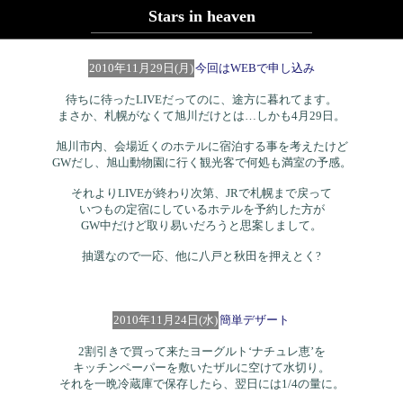
Stars in heaven
2010年11月29日(月)
今回はWEBで申し込み
待ちに待ったLIVEだってのに、途方に暮れてます。
まさか、札幌がなくて旭川だけとは…しかも4月29日。
旭川市内、会場近くのホテルに宿泊する事を考えたけど
GWだし、旭山動物園に行く観光客で何処も満室の予感。
それよりLIVEが終わり次第、JRで札幌まで戻って
いつもの定宿にしているホテルを予約した方が
GW中だけど取り易いだろうと思案しまして。
抽選なので一応、他に八戸と秋田を押えとく?
2010年11月24日(水)
簡単デザート
2割引きで買って来たヨーグルト‘ナチュレ恵’を
キッチンペーパーを敷いたザルに空けて水切り。
それを一晩冷蔵庫で保存したら、翌日には1/4の量に。