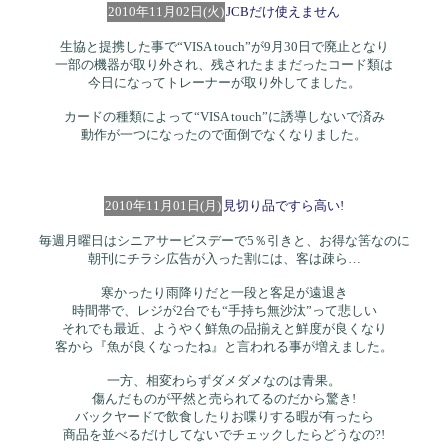
2010年11月02日(火)
JCBだけ使えません
生協と提携した事で“VISA touch”が9月30日で廃止となり
一部の機器が取り外され、残されたままだったコード類は
今日になってトレーナーが取り外してました。
カードの種類によって“VISA touch”に誘導しないで済み
動作が一つになったので面倒でなくなりました。
2010年11月01日(月)
見切り品ですら高い!
毎週月曜日はシニアサービスデーで5％引きと、お得な筈なのに
朝刊にチラシ広告が入った割には、客は疎ら…
寒かったり雨降りだと一段と客足が遠退き
時間帯で、レジが2台でも“手持ち無沙汰”って悲しい
それでも最近、ようやく鮮魚の品揃えと鮮度が良くなり
客から『魚が良くなったね』と言われる事が増えました。
一方、相変わらずダメダメなのは青果。
傷んだものが平然と売られてるのだから驚き!
バックヤードで飲食したりお喋りする暇が有ったら
商品を並べるだけしてないでチェックしたらどうなの?!