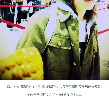
西川くん‘拉致’られ「今回は何処??」って事で成田で搭乗待ちの図↑
その帽子で行くんですか?そうですか…