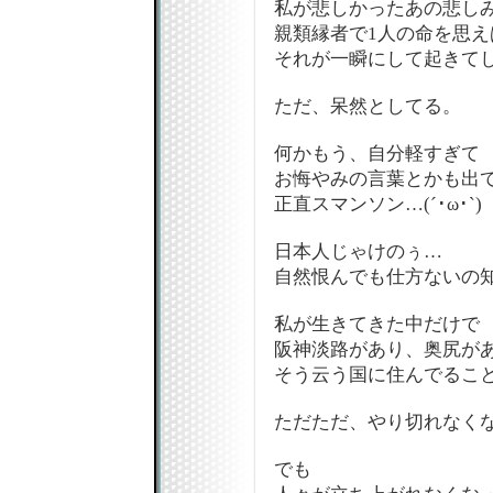
私が悲しかったあの悲しみ
親類縁者で1人の命を思
それが一瞬にして起きて
ただ、呆然としてる。
何かもう、自分軽すぎて
お悔やみの言葉とかも出
正直スマンソン…(´･ω･`)
日本人じゃけのぅ…
自然恨んでも仕方ないの
私が生きてきた中だけで
阪神淡路があり、奥尻が
そう云う国に住んでるこ
ただただ、やり切れなく
でも