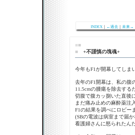
INDEX
｜
←過去
｜
未来→
■
■
■
+不謹慎の塊魂+
今年もF1が開幕してしま
去年のF1開幕は、私の腹
11.5cmの腫瘍を除去する
切腹で腹カッ捌いた直後
まだ痛み止めの麻酔薬注
F1の結果を調べにロビー
(SBの電波は病室まで届か
看護婦さんに怒られたんだよな