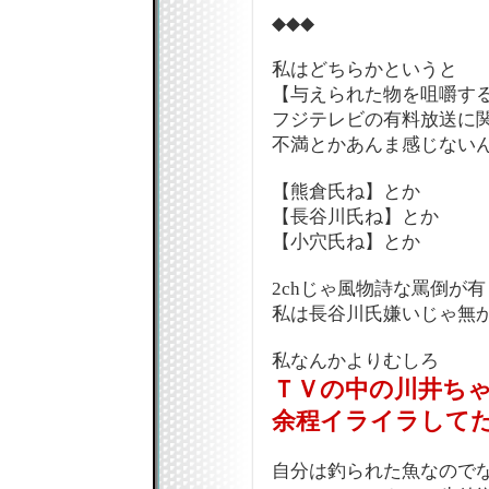
◆◆◆
私はどちらかというと
【与えられた物を咀嚼す
フジテレビの有料放送に
不満とかあんま感じないんだ
【熊倉氏ね】とか
【長谷川氏ね】とか
【小穴氏ね】とか
2chじゃ風物詩な罵倒が有
私は長谷川氏嫌いじゃ無
私なんかよりむしろ
ＴＶの中の川井ち
余程イライラして
自分は釣られた魚なのでな