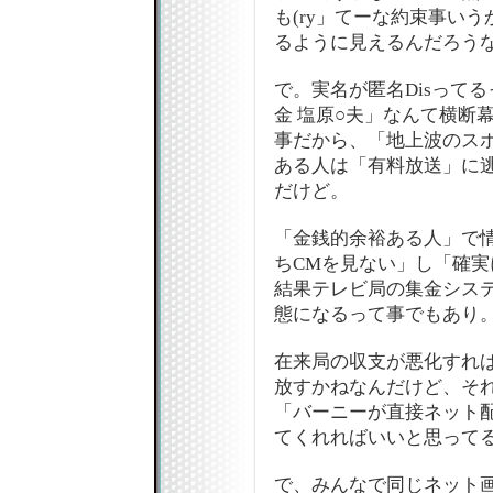
も(ry」てーな約束事い
るように見えるんだろう
で。実名が匿名Disって
金 塩原○夫」なんて横断
事だから、「地上波のス
ある人は「有料放送」に
だけど。
「金銭的余裕ある人」で
ちCMを見ない」し「確
結果テレビ局の集金シス
態になるって事でもあり
在来局の収支が悪化すれば
放すかねなんだけど、それ
「バーニーが直接ネット
てくれればいいと思って
で、みんなで同じネット