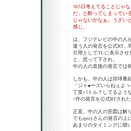
365日考えてることじゃ
だ」と酔ってしまってい
じゃないかなぁ。うざいと
感じ。
は、フジテレビの中の人
違う人の発言を公式RT…
引用としてTL に表示さ
と、思って下され。
中の人の直接の発言では
しかも、中の人は排球番
「ジャ●ーズいらねぇよヽ(
丁度バトル？してるよう
↑件の発言を公式RTされ
正直、中の人の意図は解
でもquzyさんの発言の
あまりのタイミングに噴