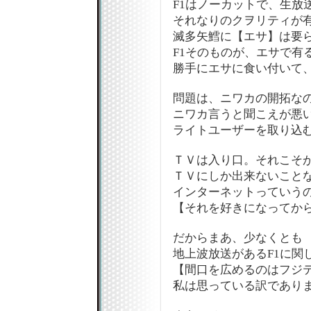
F1はノーカットで、生放
それなりのクヲリティが
滅多矢鱈に【エサ】は要
F1そのものが、エサで有
勝手にエサに食い付いて
問題は、ニワカの開拓な
ニワカ言うと聞こえが悪
ライトユーザーを取り込
ＴＶは入り口。それこそ
ＴＶにしか出来ないこと
インターネットっていう
【それを好きになってか
だからまあ、少なくとも
地上波放送があるF1に関
【間口を広めるのはフジ
私は思っている訳であります(