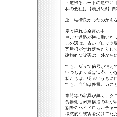
下道帰るルートの途中に
私の会社は【震度5強】自
運…結構良かったのかも
度々揺れる余震の中
車ごと道路が横に動いた
この辺は、古いブロック
瓦屋根がずれ落ちたりし
建物的な被害は、外から
でも、所々で信号が消え
いつもより道は渋滞、か
私たちは、明るいうちに
でも、自宅は停電。ガス
箪笥等の家具が無く、ク
食器棚も耐震構造の我が
窓際のハイドロカルチャ
壊滅的な被害を受けてただ