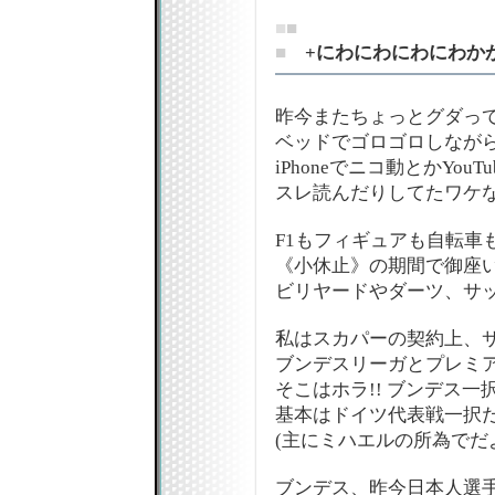
■
■
■
+にわにわにわにわか
昨今またちょっとグダっ
ベッドでゴロゴロしなが
iPhoneでニコ動とかYouT
スレ読んだりしてたワケなの
F1もフィギュアも自転車
《小休止》の期間で御座
ビリヤードやダーツ、サ
私はスカパーの契約上、
ブンデスリーガとプレミ
そこはホラ!! ブンデス
基本はドイツ代表戦一択だ
(主にミハエルの所為でだよ
ブンデス、昨今日本人選