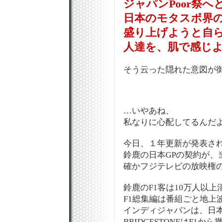
ジャパンPoor祭へ
日本のモタスポ界
盛り上げようと自
人達を、肌で感じよう!
そう云った隠れた意図が御座
…いやあね、
私なりに心配してるんだ
今日、１年更新が発表さ
鈴鹿の日本GPの契約が、
確かフジテレビの放映権
鈴鹿のF1客は10万人以上
F1総集編は番組ごと地上
インディジャパンは、日
BRIDGESTONEはF1