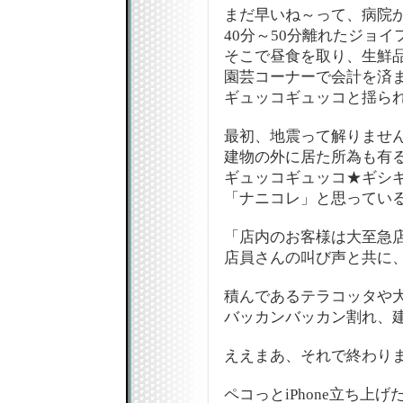
まだ早いね～って、病院
40分～50分離れたジョ
そこで昼食を取り、生鮮
園芸コーナーで会計を済
ギュッコギュッコと揺ら
最初、地震って解りません
建物の外に居た所為も有
ギュッコギュッコ★ギシ
「ナニコレ」と思ってい
「店内のお客様は大至急店外
店員さんの叫び声と共に
積んであるテラコッタや
バッカンバッカン割れ、
ええまあ、それで終わり
ペコっとiPhone立ち上げ