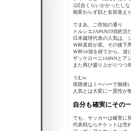
2試合くらいかかったしなぁ…
相変わらず顔と名前覚えら
でまあ、ご存知の通り
トルシエJAPANの頃絶頂
日本蹴球代表の人気は、
Ｗ杯直前が底。その後下
Ｗ杯16強を経てから、波
ザッケローニJAPANと
また再び盛り上がりつつ
うむw
視聴者はミーハーで御座
人気とは大変に一貫性が無
自分も確実にその一
でも、サッカーは確実に
代表戦ならチケットは売