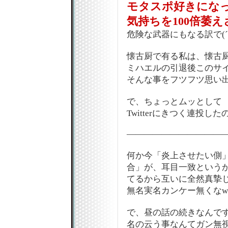
モタスポ好きにな
気持ちを100倍萎
危険な武器にもなる訳で(´･
懐古厨で有る私は、懐古
ミハエルの引退後このサ
そんな事をフツフツ思い
で、ちょっとムッとして
Twitterにきつく連投し
―――――――――――
何か今「炎上させたい側
合」が、耳目一致という
てるから互いに全然真摯
無名実名カンケー無くなw
で、昼の話の続きなんです
名の云う事なんてガン無