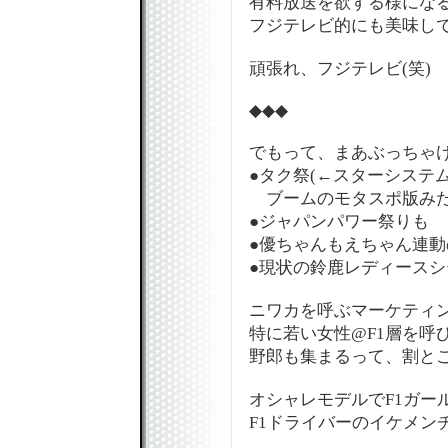
有料放送を欲する様にな
フジテレビ的にも美味し
頑張れ、フジテレビ(笑)
◆◆◆
でもって、まあぶっちゃ
●タク祭(←スターシステ
ブームのモタスポ版みた
●ジャパンパワー祭りも
●優ちゃんもえちゃん連動
●現状の鈴鹿レディースシ
ニワカを呼ぶマーケティ
特に若い女性@F1層を呼
野郎も集まるって、割と
オシャレモデルでF1ガー
F1ドライバーのイケメン