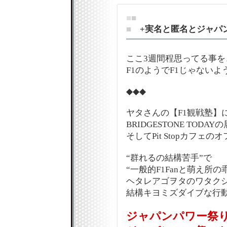
■
■
■
+実名と匿名とジャパンP
ここ3週間程思ってる事を
F1のようでF1じゃない
◆◆◆
ヤタさんの【F1観戦塾】
BRIDGESTONE TOD
そしてPit Stopカフェ
“群れるの結構苦手”で
“一般的F1Fanと萌え所
ヘタレアゴヲタのワタク
結構キヨミズダイブな行
ジャパンパワー祭