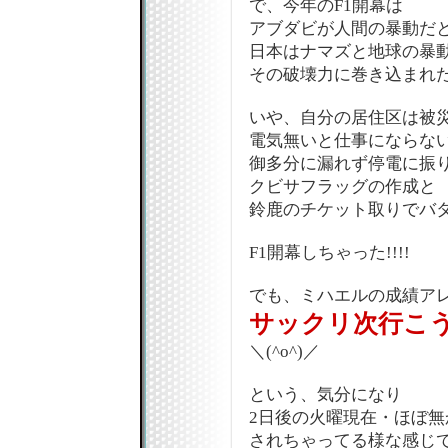
で、今年のF1開幕は
アブダビが人間の暴動だ
日本はナマズと地球の暴動で
その破壊力に巻き込まれ
いや、自分の居住区は被
電気無いと仕事にならな
御多分に漏れず停電に振
クビサフラッグの作成と
鈴鹿のチケット取りでバ
F1開幕しちゃった!!!!
でも、ミハエルの成績ア
サックリ次行こう
＼(^o^)／
という、気分になり
2日後の火曜現在・ほぼ無
されちゃってる様な感じで