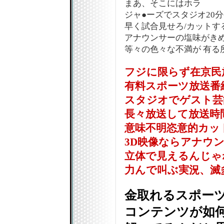
まあ、そこにはホラ
ジャ●ーズでスタジオ20
早く試合見せろ/カットす
アナウンサーの塩味がき
等々の色々な不満が 有る
フジに限らず在京民
有料スポーツ放送番
スタジオでゲスト芸
長々放送して放送時
意味不明恣意的カッ
3D映像ならアナウ
立体で見えるんじゃね
力んで叫ぶ実況、滅
金取れるスポー
コンテンツが如