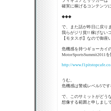
フィギュアとサッカーは
確実に稼げるコンテンツ
◆◆◆
で、また話が昨日に戻り
我らがジリ貧!! 稼げない
【モタスポ】なので御座います
危機感を持つギョーカイ
MotorSportsSummit2
http://www.f1pitstopcafe.c
うむ。
危機感は警戒レベル5です
で、このサミットがどう
想像する範囲と申しまし