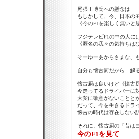
尾張正博氏への懸念は
もしかして、今、日本の
《今のF1を楽しく無いと
フジテレビF1の中の人に
《匿名の我々の気持ちは
そーゆーあからさまな、
自分も懐古厨だから、解る
懐古厨は良いけど《懐古
今走ってるドライバーに
大変に敬意がないことと
だって、今を生きるドラ
懐古の時代は存在しない訳だ
それに、懐古厨の「昔は
今のF1を見て