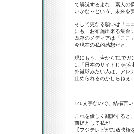
で解説するよな 素人の
いかな～という、未来を
そして更なる願いは「ニ
にも「お布施出来る集金
既存のメディアは「ここ
今現在の私的感想だと。
現にもう、今からTLでガ
は「日本のサイトじゃ(有
外蹴球みたい人は、アレ
止められるのかしらねぇ
―――――――――――
140文字なので、結構言い
これを優しく翻訳すると
前提として私が
【フジテレビがF1放映権