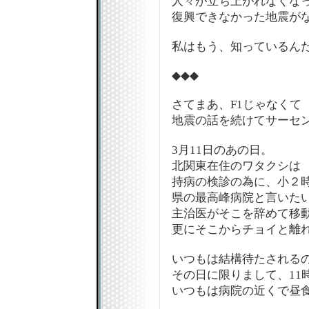
人々が立ち上がれなくな
復興できなかった地震が
私はもう、知っているん
◆◆◆
さてまあ、F1じゃなくて
地震の話を続けてサーセン
3月11日のあの日。
北関東在住のワタクシは
持病の検診の為に、小２
県の最高峰病院と言いた
主治医がそこを辞めて移
更にそこからチョイと離
いつもは結構待たされる
その日に限りまして、11
いつもは病院の近くで昼