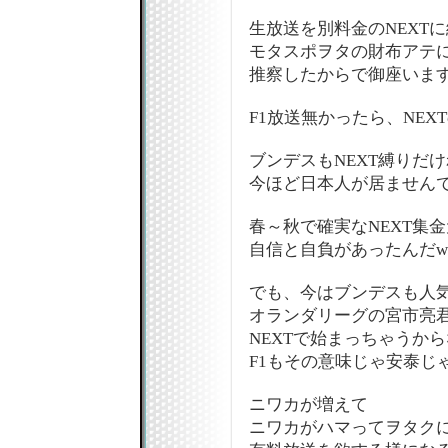
生放送を別料金のNEXT
モタスポヲタの財布アテ
推察したからで御座いま
F1放送無かったら、NEX
ブンデスもNEXT縛りだ
今ほど日本人が居ません
春～秋で確実なNEXT集金
自信と自負があったんだw
でも、今はブンデスも人
オランダリーグの宮市亮
NEXTで始まっちゃうか
F1もその意味じゃ安泰じ
ニワカが増えて
ニワカがハマってヲタク