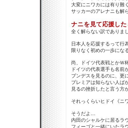
大変にニワカには有り難
サッカーのアレナニも解
ナニを見て応援した
全く解らない訳でありまし
日本人を応援するって行
限りなく初めの一歩にな
尚、ドイツ代表戦とかＷ
ドイツの代表選手も名前
ブンデスを見るのに、更
プレミアは知らない人ば
見るの挫折したと言う方が
それっくらいヒドイ《ニ
そうだよ…
内田のシャルケに居るラ
フィーゴと一緒にいたラ