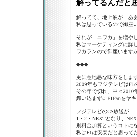
解ってるんだと
解ってて、地上波が「あ
私は思っているので御座い
それが「ニワカ」を増や
私はマーケティングに詳
ワカランので御座います
◆◆◆
更に意地悪な味方をしま
2009年もフジテレビはF
その年で切れ、中々201
舞い込まずにF1Fanをヤ
フジテレビのCS放送が
1・2・NEXTとなり、NE
別料金加算というコトに
私はF1は安泰だと思ってた