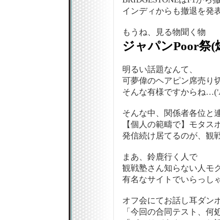
インディからも撤退を発
もうね、見る物聞く物
ジャパンPoor祭(
明るい話題なんて、
可夢偉のヘアピン席売り切れ
そんな有様ですからね…('A
そんな中、関係者各位と
【個人の範疇で】モタス
発信続け居てるのが、観
まあ、鈴鹿行く人で
観戦塾さん知らない人モ
有名なサイトでいらっしゃ
オフ会にてお話し耳ダン
「今回の合同テスト、何