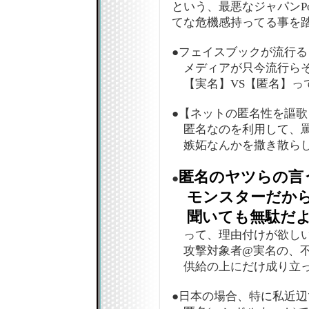
という、最悪なジャパンPo
てな危機感持ってる事を踏
●フェイスブックが流行る
メディアが只今流行らそ
【実名】VS【匿名】っ
●【ネットの匿名性を謳
匿名なのを利用して、罵
嫉妬なんかを撒き散らし
匿名のヤツらの言
●
モンスターだか
聞いても無駄だよ
って、理由付けが欲し
攻撃対象者@実名の、不
供給の上にだけ成り立
●日本の場合、特に私近