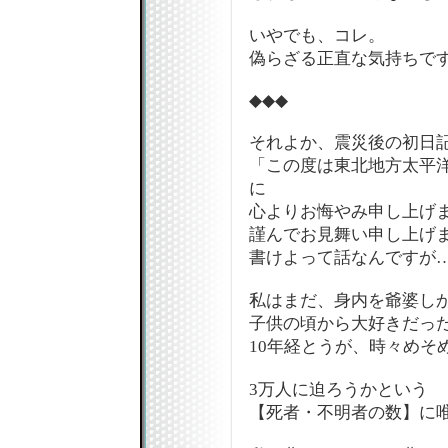
いやでも、コレ。
偽らざる正直な気持ちですよ(
◆◆◆
それよか、震災後の初日
「この度は東北地方太平
に
心よりお悔やみ申し上げ
謹んでお見舞い申し上げ
書けよって話なんですが
私はまだ、身内を爺婆し
子供の頃から大好きだっ
10年経とうが、時々めそ
3万人に迫ろうかという
【死者・不明者の数】に