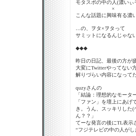
モタスポの中の人(濃いぃ
×
こんな話題に興味有る濃
…の、ヲタ×ヲタって
サミットになるんじゃない
◆◆◆
昨日の日記、最後の方が
大変にTwitterやってな
解りづらい内容になって
quzyさんの
「結論：理想的なモータ
「ファン」を壇上にあげ
き。うん、スッキリした(^
ん？？」
てーな発言の後にTL表示
“フジテレビの中の人がし