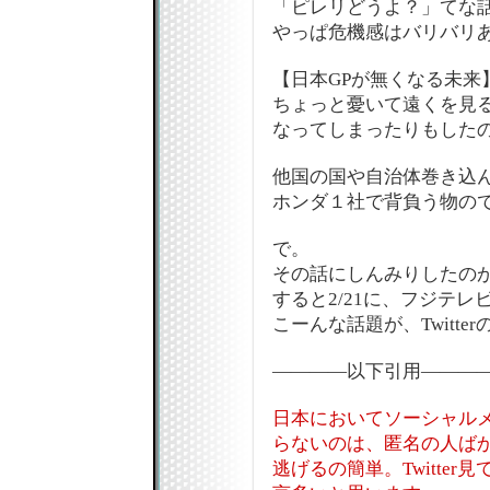
「ピレリどうよ？」てな
やっぱ危機感はバリバリある
【日本GPが無くなる未来
ちょっと憂いて遠くを見
なってしまったりもしたのだ
他国の国や自治体巻き込
ホンダ１社で背負う物ので
で。
その話にしんみりしたのが2
すると2/21に、フジテレ
こーんな話題が、Twitte
――――以下引用―――
日本においてソーシャル
らないのは、匿名の人ば
逃げるの簡単。Twitte