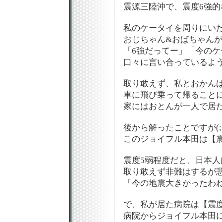
震源三陸沖で、震度6強的
私のケータイを周りにい
おじちゃん&おばちゃん
「6強だってー」「今の
口々に言い合っているよ
取り敢えず、私とおかん
車に飛び乗って帰ること
家にはおとんが一人で居た
後から解ったことですが(;´
このジョイフル本田は【
震度5弱程度だと、日本人
取り敢えず非難はするが
「今の地震大きかったわね
で、私が居た病院は【震度
病院からジョイフル本田