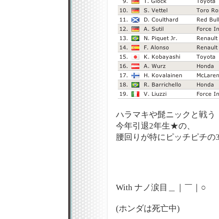
ハラマキや髭ニックと戦う
今年引退2年生★の、
腰回りが特にピッチピチの3
With ナノ涙目＿｜￣｜○
(ホンダは死亡中)