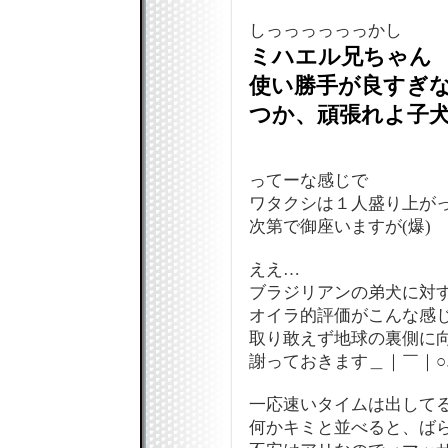
しっっっっっっかし
ミハエル兄ちゃん
使い勝手が良すぎない
つか、頑張れよ子犬
ってーな感じで
ワタクシは１人盛り上が
次第で御座いますが(爆)
ええ…
ブラジリアンの弟犬に対
オイラ的評価がこんな感
取り敢えず地球の裏側に
謝っておきます＿｜￣｜○
一応速いタイムは出して
何かキミと並べると、ば