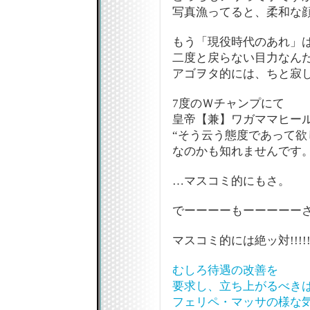
写真漁ってると、柔和な
もう「現役時代のあれ」
二度と戻らない目力なん
アゴヲタ的には、ちと寂
7度のＷチャンプにて
皇帝【兼】ワガママヒー
“そう云う態度であって欲
なのかも知れませんです
…マスコミ的にもさ。
でーーーーもーーーーー
マスコミ的には絶ッ対!!!!!!
むしろ待遇の改善を
要求し、立ち上がるべき
フェリペ・マッサの様な