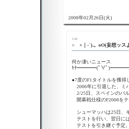
2008年02月26日(火)
■
■
■
+｜-`).。oO(妄想ッス
何か凄いニュース
ｷﾀ━━━━(ﾟ∀ﾟ)━━━━ｯ!!!
●7度のF1タイトルを獲得
2006年に引退した、ミハ
2/25日、スペインのバ
開幕戦仕様のF2008を
シューマッハは25日、
テストを行い、翌日には
テストを引き継ぐ予定