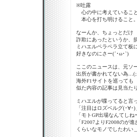
※吐露
心の中に考えていること
本心を打ち明けること。
なーんか、ちょっとだけ
詐欺にあったというか、
ミハエルペラペラ立て板
好きなのにさー(´･ω･`)
ここのニュースは、元ソ
出所が書かれてない為…(;´
海外F1サイトを巡っても
似た内容の記事は見当た
ミハエルが喋ってると言
「注目はロズベルグ(･∀･)
「モトGP出場なんてしねーよ
「F2007よりF2008のが進
くらいなモノでしたわい＿