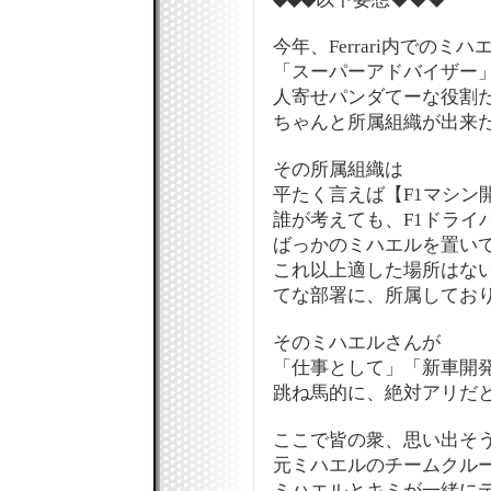
今年、Ferrari内でのミ
「スーパーアドバイザー
人寄せパンダてーな役割
ちゃんと所属組織が出来
その所属組織は
平たく言えば【F1マシン
誰が考えても、F1ドライ
ばっかのミハエルを置い
これ以上適した場所はない!!!!!!!!
てな部署に、所属してお
そのミハエルさんが
「仕事として」「新車開
跳ね馬的に、絶対アリだ
ここで皆の衆、思い出そ
元ミハエルのチームクル
ミハエルとキミが一緒に