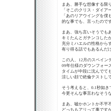
まあ、勝手な想像する限
「そこのクリス・ダイアーを
「あのリアウイングを僕も付
的な事でも、言ったのです
まあ、強ち言いそうでも
キミたんとガチンコした
充分ミハエルの性格から
有り得る話でもあるんだけれど
この人、12月のスペイン
09年仕様のダウンフォー
タイムが中段に沈んでて
涼しい顔で絶倫テストして
そう考えると、0.1秒如き
今更そんな事言わなそうな気
まあ、嘘かホントか不平
どっちもアリって事です