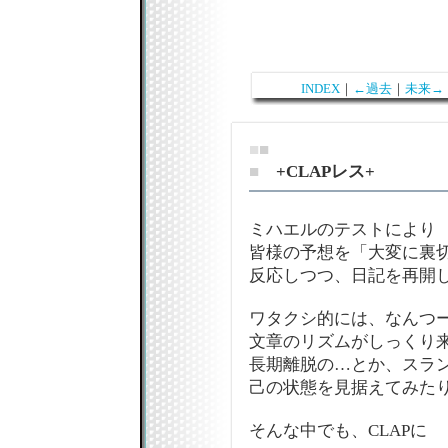
INDEX
｜
←過去
｜
未来→
■
■
■
+CLAPレス+
ミハエルのテストにより
皆様の予想を「大変に裏
反応しつつ、日記を再開
ワタクシ的には、なんつ
文章のリズムがしっくり来なく
長期離脱の…とか、スラ
己の状態を見据えてみた
そんな中でも、CLAPに