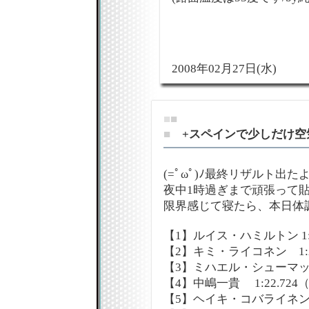
2008年02月27日(水)
■
■
■
+スペインで少しだけ空
(=ﾟωﾟ)ﾉ最終リザルト出たよ
夜中1時過ぎまで頑張って
限界感じて寝たら、本日体
【1】ルイス・ハミルトン 1:22
【2】キミ・ライコネン 1:22.
【3】ミハエル・シューマッハ 1:
【4】中嶋一貴 1:22.724（+
【5】ヘイキ・コバライネン 1:2