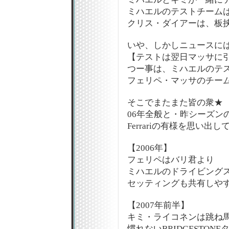
ミハエルのテストチームは
クリス・ダイアーは、板挟みの
いや、しかしニュースに
【テストは翌日マッサに
つー事は、ミハエルのテ
フェリペ・マッサのチー
そこでまたまた皆の衆★
06年全般と・昨シーズン
Ferrariの有様を思い出して
【2006年】
フェリペはバリ君より
ミハエルのドライビング
セッティングも共有しや
【2007年前半】
キミ・ライコネンは跳ね
慣れないBRIDGESTON