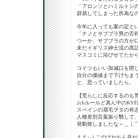
「アロンソとハミルトン
辟易してしまった所為な
今年に入っても案の定と
「ナノとサブブラ男の舌
つーか、サブブラの方が
未だイギリス紳士流の黒
マスコミに浴びせてたか
コイツもいい加減口を閉じろ
自分の価値まで下げちまうぞー
と、思っていましたら。
【荒らしに反応するのも
2chルールど真ん中のKY
スペインの眉毛ヲタの有
人種差別言葉振り翳して
発動致しましたな～＿｜￣
ええぃ! このばかちん共が!!!!!!!