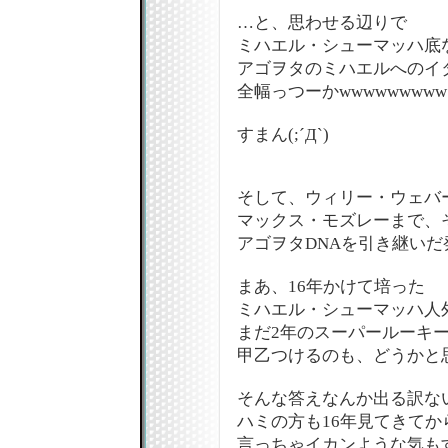
…と、思わせる辺りで
ミハエル・シューマッハ底な
アゴヲタのミハエルへのイ
全幅っつーかwwwwwwwww
すまん(;´Д`)
そして、ウィリー・ウェバ
マックス・モズレーまで、
アゴヲタDNAを引き継いだ
まあ、16年かけて培った
ミハエル・シューマッハ人
まだ2年のスーパールーキ
甲乙つけるのも、どうかと思い
そんな答えなんか出る訳ない
ハミの方も16年見てきてか
言っちゃイカンような気も