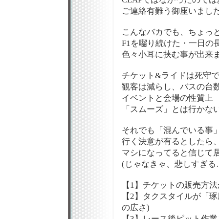
ご連絡有難う御座いまし
こんなバカでも、ちょっ
F1を囓り続けた・一日の
色々小耳に挟む事が出来ました
チケット&ライドは死守
観客は減らし、バスの台
イベントと会場の性質上
「スムーズ」とは行かな
それでも「混んでいる事
行く決意が有るとしたら
マシになってると信じて
(じゃなきゃ、悲しすぎる
【1】チケットの販売方法
【2】タクスタイルが「琢
の広さ)
【3】レース後ピット作業