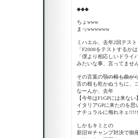
◆◆◆
ちょwww
まっwwwwww
ミハエル、去年2回テスト
「F2008をテストするか
「僕より相応しいドライ
みたいな事、言ってませんで
その言葉の
顎の根も曲が
舌の根も乾かぬうちに、コ
なーんか、去年
【今年はF1GPには来な
イタリアGPに来たのを思
ナチュラルに侮れネェ!!!!!
しかもキミとの
新旧Ｗチャンプ対決で御