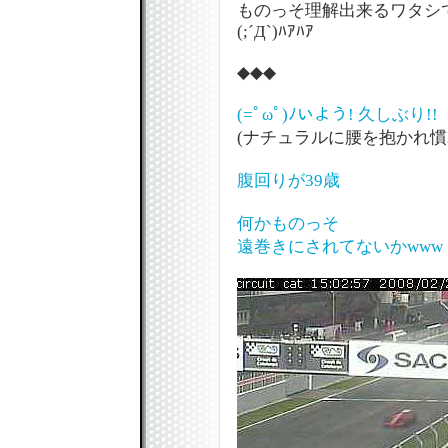
ものっそ理解出来るワタシ
(;´Д`)ﾊｱﾊｱ
◆◆◆
(=ﾟωﾟ)ﾉいよう! 久しぶり!!
(ナチュラルに腰を抱かれ慣
腹回りが39歳
何かものっそ
遠巻きにされてないかwww