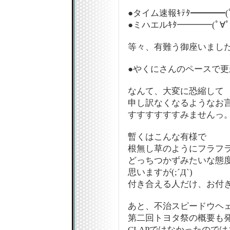
●タイム速報ｷﾃﾀ━━━━(ﾟ
●ミハエルｷﾀ━━━━(ﾟ∀ﾟ
等々、有難う御座いまし
●やくにさんのペースで
なんて、大変に恐縮して
申し訳なくなるようなお
すすすすすすみませんっ
暫くはこんな有様で
根無し草のようにフラフ
どっちつかずみたいな態度
思いますが(;´Д`)
付き合える人だけ、お付き
あと、不治スピードウヘ
第二回トヨタ祭の概要も
CLAPではなかったので