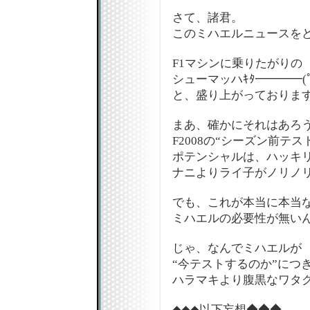
さて、諸君。
このミハエルニュースを
F1マシンに乗りたがりの
シューマッハｷﾀ━━━━(ﾟ∀
と、盛り上がっておりますか?!
まあ、確かにそれはあろ
F2008の“シーズン前テス
ポテンシャルは、ハッキ
ナニよりライ子がノリノ
でも、これが本当に本当
ミハエルの必要性が無いん
じゃ、なんでミハエルが
“今テストするのか”につ
ハラマキより腹黒なワタ
◆◆◆以下妄想◆◆◆