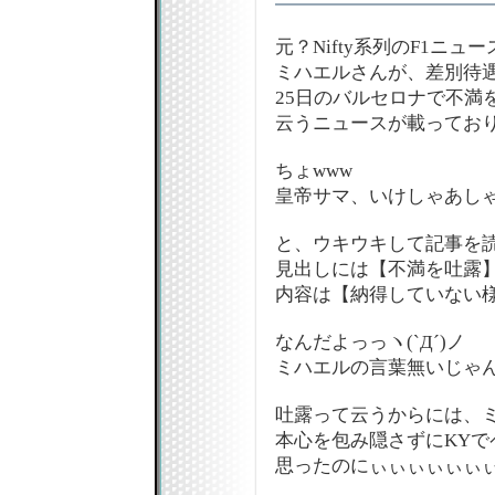
元？Nifty系列のF1ニュ
ミハエルさんが、差別待
25日のバルセロナで不満
云うニュースが載ってお
ちょwww
皇帝サマ、いけしゃあしゃあと
と、ウキウキして記事を読んだ
見出しには【不満を吐露
内容は【納得していない
なんだよっっヽ(`Д´)ノ
ミハエルの言葉無いじゃん
吐露って云うからには、
本心を包み隠さずにKYで
思ったのにぃぃぃぃぃぃぃぃぃ