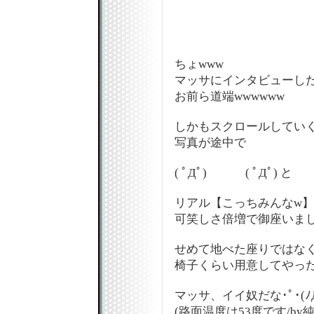
ちょwww
マッサにインタビューし
お前ら道端wwwwww
しかもスクロールしてい
写真が途中で
( ﾟДﾟ) ( ﾟДﾟ) と
リアル【こっちみんなw
可笑しさ倍増で御座いました(
せめて地べた座りではな
椅子くらい用意してやった
マッサ、イイ奴だな･ﾟ･(ﾉД
(路面温度は53度です/by