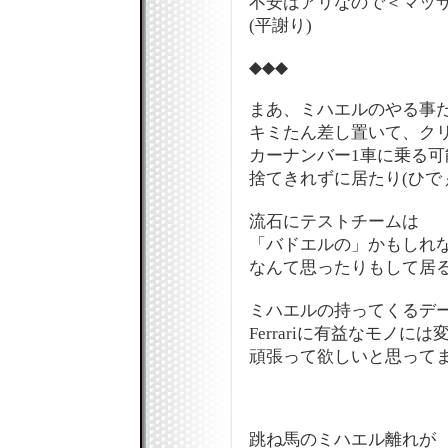
不安はアリなので＜マッ
(平謝り)
◆◆◆
まあ、ミハエルのやる事
キミたん差し置いて、ク
カーナンバー1車に乗る可
捨てきれずに居たり(ひで
流石にテストチームは
「バドエルの」かもしれないな
なんて思ったりもして居
ミハエルの持ってくるデ
Ferrariに有益なモノに
頑張って欲しいと思ってます
跳ね馬のミハエル離れが