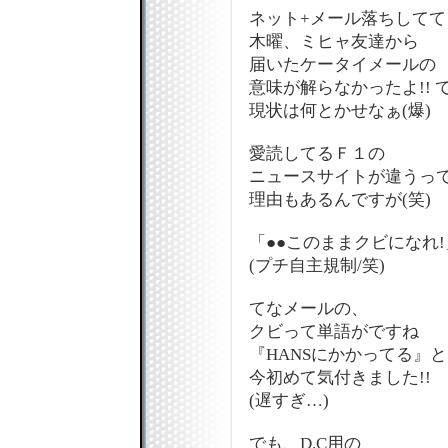
ネット+メール落ちしてて
木曜、ミヒャ友達から
届いたケータイメールの
意味が解らなかったよ!! 
現状は何とかせなぁ(爆)
愛読してるＦ１の
ニュースサイトが違うっ
理由もあるんですが(笑)
「●●このままクビになれ!
(プチ自主規制/笑)
てなメールの、
クビって単語がですね
『HANSにかかってる』
今初めて気付きました!!
(遅すぎ…)
でも、D.C用の