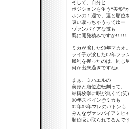
そして、自分と
ポジションを争う“美形”
ホンの１週で、運と順位
吸い取っちゃうってゆー
ヴァンパイアな技も
既に開発積みですか!!!!!!!
ミカが涙した90年マカオ
ライ子が涙した02年フラ
勝利を攫ったのは、同じ
何か出来過ぎですねιι
まぁ。ミハエルの
美形と順位逆転劇って、
結構枚挙に暇が無くて(笑)
00年スペイン@ミカも
02年03年マレのバトンも
みんなヴァンパイアミヒ
順位吸い取られてるんです