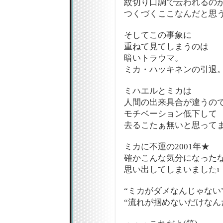
紋切り口調で云われるのが嫌
つくづくここなんだと思
そしてこの事象に
重ねて見てしまうのは
暗いトラウマ。
ミカ・ハッキネンの引退
ミハエルとミカは
人間の出来具合が違うの
モチベーション低下して
去るこたぁ無いと思ってま
ミカに不運の2001年★
確かこんな気分になった
思い出してしまいましたι
“ミカがダメなんじゃない
“流れが掴めないだけなんだ