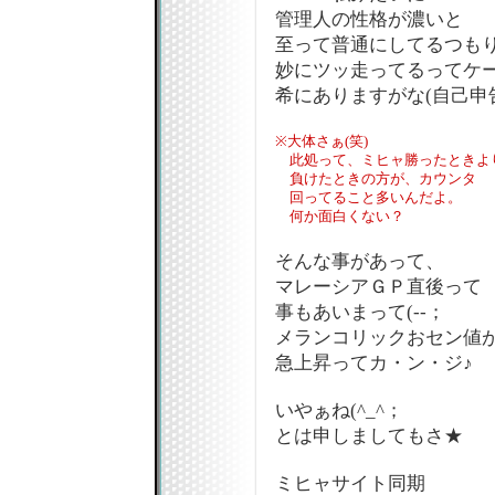
管理人の性格が濃いと
至って普通にしてるつも
妙にツッ走ってるってケ
希にありますがな(自己申
※大体さぁ(笑)
此処って、ミヒャ勝ったときよ
負けたときの方が、カウンタ
回ってること多いんだよ。
何か面白くない？
そんな事があって、
マレーシアＧＰ直後って
事もあいまって(--；
メランコリックおセン値
急上昇ってカ・ン・ジ♪
いやぁね(^_^；
とは申しましてもさ★
ミヒャサイト同期