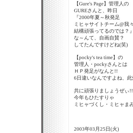
【Gure's Page】管理人の
GUREさんと、昨日
『2000年夏～秋発足
ミヒャサイトチーム@我
結構頑張ってるのでは？
な～んて、自画自賛？
してたんですけどね(笑)
【pocky's tea time】の
管理人・pockyさんとは
ＨＰ発足がなんと!!
6日違いなんですよね、此
共に頑張りましょうぜぃ!!
今年もひたすりゃ
ミヒャづくし・ミヒャまみ
2003年03月25日(火)