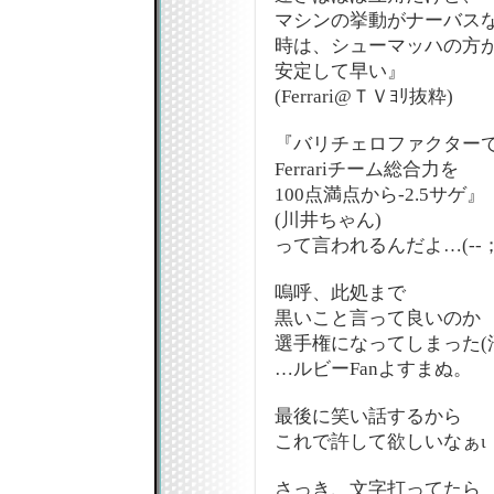
マシンの挙動がナーバス
時は、シューマッハの方
安定して早い』
(Ferrari@ＴＶﾖﾘ抜粋)
『バリチェロファクター
Ferrariチーム総合力を
100点満点から-2.5サゲ』
(川井ちゃん)
って言われるんだよ…(--
嗚呼、此処まで
黒いこと言って良いのか
選手権になってしまった(
…ルビーFanよすまぬ。
最後に笑い話するから
これで許して欲しいなぁι
さっき、文字打ってたら