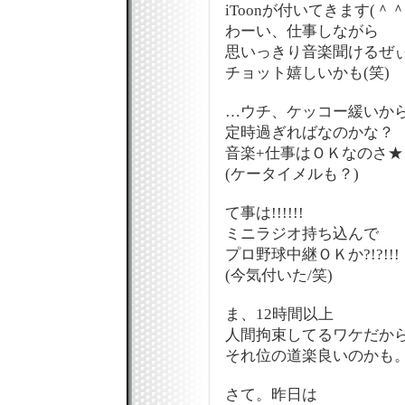
iToonが付いてきます(＾＾
わーい、仕事しながら
思いっきり音楽聞けるぜぃ
チョット嬉しいかも(笑)
…ウチ、ケッコー緩いから
定時過ぎればなのかな？
音楽+仕事はＯＫなのさ★
(ケータイメルも？)
て事は!!!!!!
ミニラジオ持ち込んで
プロ野球中継ＯＫか?!?!!!
(今気付いた/笑)
ま、12時間以上
人間拘束してるワケだから
それ位の道楽良いのかも
さて。昨日は