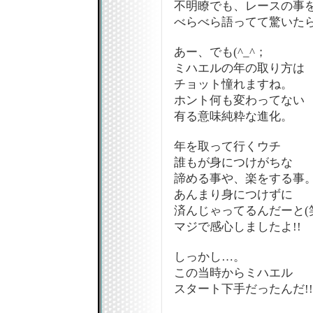
不明瞭でも、レースの事
べらべら語ってて驚いた
あー、でも(^_^；
ミハエルの年の取り方は
チョット憧れますね。
ホント何も変わってない
有る意味純粋な進化。
年を取って行くウチ
誰もが身につけがちな
諦める事や、楽をする事
あんまり身につけずに
済んじゃってるんだーと(
マジで感心しましたよ!!
しっかし…。
この当時からミハエル
スタート下手だったんだ!!