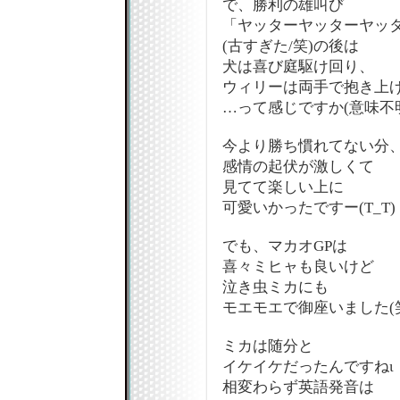
で、勝利の雄叫び
「ヤッターヤッターヤッタ
(古すぎた/笑)の後は
犬は喜び庭駆け回り、
ウィリーは両手で抱き上げ
…って感じですか(意味不
今より勝ち慣れてない分
感情の起伏が激しくて
見てて楽しい上に
可愛いかったですー(T_T)
でも、マカオGPは
喜々ミヒャも良いけど
泣き虫ミカにも
モエモエで御座いました(
ミカは随分と
イケイケだったんですねι
相変わらず英語発音は