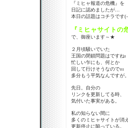
『ミヒャ報道の危機』を
日記に認めましたが…
本日の話題はコチラです(-
『ミヒャサイトの
で、御座います～★
２月頃騒いでいた
王国の閉鎖問題はですねι
忙しい乍にも、何とか
回して行けそうなのでιιι
多分もう平気なんですが
先日。自分の
リンクを更新してる時、
気付いた事実がある。
私の知らない間に
多くのミヒャサイトが消
更新停止に陥っている。