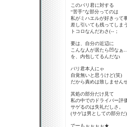
このバリ君に対する
“苦手”な部分ってのは
私がミハエルが好きって
差し引いても残ってしま
トコロなんだわさ(--；
要は、自分の近辺に
こんな人が居たら凹なぁ
を、内包してるんだなι
バリ君本人にゃ
自覚無いと思うけど(笑)
だから責めは致しませんぜ
其処の部分だけ見て
私の中でのドライバー評
サゲるのは失礼だしさ。
(サゲは男としての部分だ)
でーもぉぉぉぉ★