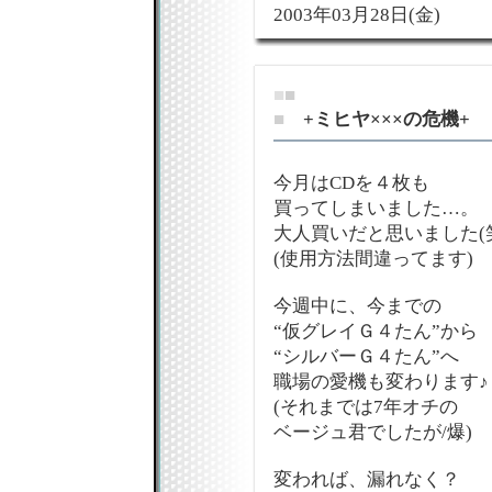
2003年03月28日(金)
■
■
■
+ミヒヤ×××の危機+
今月はCDを４枚も
買ってしまいました…。
大人買いだと思いました(
(使用方法間違ってます)
今週中に、今までの
“仮グレイＧ４たん”から
“シルバーＧ４たん”へ
職場の愛機も変わります♪
(それまでは7年オチの
ベージュ君でしたが/爆)
変われば、漏れなく？