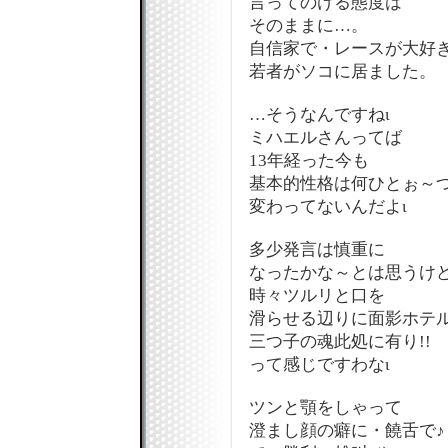
言ってのける態度は
そのままに…。
自信家で・レースが大好
若者がソコに居ました。
…そうなんですねι
ミハエルさんってば
13年経った今も
基本的性格は何ひとぉ～
変わってないんだよι
多少発言は慎重に
なったかな～とは思うけ
時々ツルリと口を
滑らせる辺りに面影ホテ
三つ子の魂此処に有り!!
って感じですわなι
ツンと顎をしゃって
澄まし顔の癖に・饒舌で♪