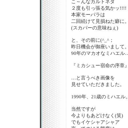
こ～んなカルトネタ
２度も引っ張る気かッ!!!!
本家モーパラは
二回続けて見損ねた癖に
(スカパーの意味ねぇ)
と、その前に(^_^；
昨日機会が御座いまして
90年のマカオなミハエル
『ミカシュー宿命の序章
…と言うべき画像を
見せていただきました。
1990年、21歳のミハエル
当然ですが
今よりもあどけなく(笑)
でもイケシャアシャア