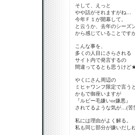
そして、えっと
やや話がそれますがね…
今年Ｆ１が開幕して。
と云うか、去年のシーズ
から感じていることです
こんな事を、
多くの人目にさらされる
サイト内で発言するの
間違ってるとも思うけど
やくにさん周辺の
ミヒャワンフ限定で言う
かもで御座いますが
『ルビー毛嫌いor嫌悪』
されてるような気が…(苦
私には理由がよく解る。
私も同じ部分が嫌いだし