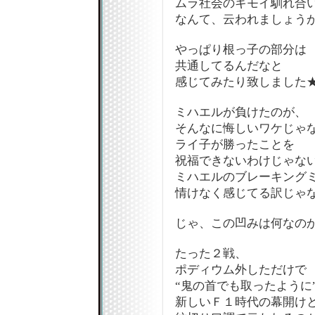
ムラ社会のキモイ馴れ合
なんて、云われましょうが
やっぱり根っ子の部分は
共通してるんだなと
感じてみたり致しました
ミハエルが負けたのが、
そんなに悔しいワケじゃ
ライ子が勝ったことを
祝福できないわけじゃな
ミハエルのブレーキング
情けなく感じてる訳じゃ
じゃ、この凹みは何なの
たった２戦、
ポディウム外しただけで
“鬼の首でも取ったように
新しいＦ１時代の幕開け