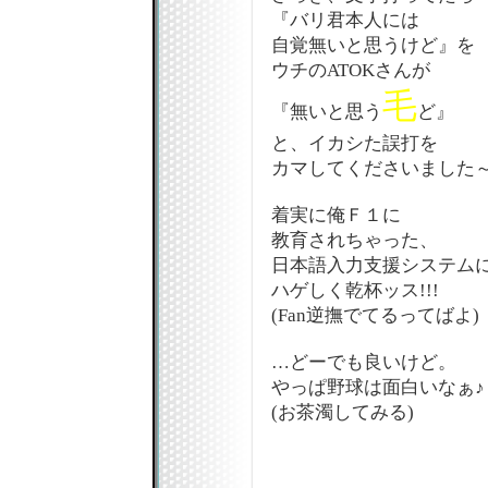
『バリ君本人には
自覚無いと思うけど』を
ウチのATOKさんが
毛
『無いと思う
ど』
と、イカシた誤打を
カマしてくださいました～
着実に俺Ｆ１に
教育されちゃった、
日本語入力支援システム
ハゲしく乾杯ッス!!!
(Fan逆撫でてるってばよ)
…どーでも良いけど。
やっぱ野球は面白いなぁ♪
(お茶濁してみる)