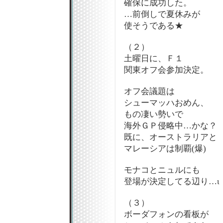
確保に成功した。
…前倒しで夏休みが
使そうである★
（２）
土曜日に、Ｆ１
関東オフ会参加決定。
オフ会議題は
シューマッハおめん、
もの凄い勢いで
海外ＧＰ侵略中…かな？
既に、オーストラリアと
マレーシアは制覇(爆)
モナコとニュルにも
登場が決定してる辺り…ι
（３）
ボーダフォンの看板が