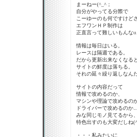
まーねー(^_^；
自分がやってる分際で
こーゆーのも何ですけど
エフワンＨＰ制作は
正直言って難しいもんなιι
情報は毎日はいる。
レースは隔週である。
だから更新出来なくなる
サイトの鮮度は落ちる。
それの延々繰り返しなんだ
サイトの内容だって
情報で攻めるのか、
マシンや理論で攻めるの
ドライバーで攻めるのか
みな同じモノ見てるから
特色出すのも大変だしね(^
・・・私みたいに