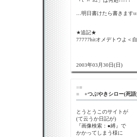
「ﾓｰﾊﾞｶ2」は何処?!?! !
…明日書けたら書きますιι
★追記★
77777hitオメデトウよ＜
2003年03月30日(日)
■
■
■
+つぶやきシロー(死語)
とうとうこのサイトが
(て云うか日記が)
『画像検索：●縛』で
かかってしまう様に