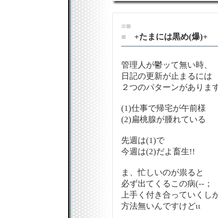
■
■
■
+たまには黒め(爆)+
管理人が鬱ッて無い時、
日記の更新が止まるには
２つのパターンがありま
(1)仕事で帰宅が午前様
(2)扁桃腺が腫れている
先週は(1)で
今週は(2)だよ畜生!!
ま、忙しいのが祟ると
必ず出てくるこの病(--；
上手く付き合っていくし
方法無いんですけどιι