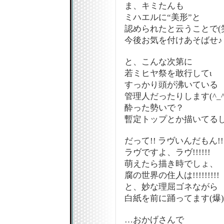
ま、キミたんも
ミハエルに“美形”と
認められたと云うことで(
今後お気を付けあそばせ♪
と、こんな次第に
若ミヒヤ祭を敢行してι
すっかり頭が沸いている
管理人だったりします(^_
酔った勢いで？
暫定トップとか描いてる
だって!! ラヴいんだもん!!
ラヴですよ、ラヴ!!!!!!
萌えたら描き時でしょ、
腐の世界の住人は!!!!!!!!!
と、妙な理屈ゴネながら
白紙を前に踊ってます(爆)
…おかげさんで