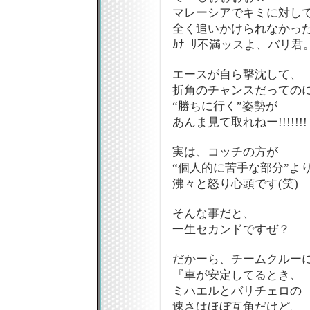
マレーシアでキミに対し
全く追いかけられなかっ
ｶﾅｰﾘ不満ッスよ、バリ君
エースが自ら撃沈して、
折角のチャンスだっての
“勝ちに行く”姿勢が
あんま見て取れねー!!!!!!!
実は、コッチの方が
“個人的に苦手な部分”よ
沸々と怒り心頭です(笑)
そんな事だと、
一生セカンドですぜ？
だかーら、チームクルー
『車が安定してるとき、
ミハエルとバリチェロの
速さはほぼ互角だけど、