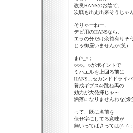
改良HANSのお陰で、
次戦も出走出来そうじゃん
そりゃーねー、
デビ用のHANSなら、
エラの分だけ余裕有りそ
じゃ御座いませんか(笑)
ま(^_^；
○○○。○がポイントで
ミハエルを上回る前に
HANS…セカンドドライ
養成ギブス@跳ね馬の
効力が大発揮じゃ～
洒落になりませんわな(爆
って、既に名前を
伏せ字にしてる意味が
無いってばさってば(^_^