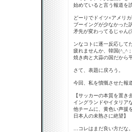
始めていると言う報道を
どーりでドイツ×アメリカ
ブーイングが少なかった
矛先が変わってるじゃん(
ンなコトに逐一反応して
疲れませんか、韓国(^_^
焼き肉と大蒜の国だから
さて、表題に戻ろう。
今回、私を憤慨させた報
【サッカーの本質を置き
イングランドやイタリア
他チームに、黄色い声援
日本人の未熟さに絶望】
…コレはまだ良い方だな