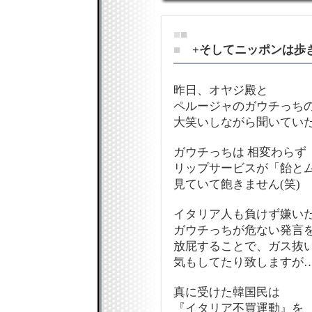
■
■
■
+そしてニッポンは歩き
昨日、オヤジ殿と
ペルージャのガウチっち
大笑いしながら聞いてい
ガウチっちは 相変わらず
リップサービスが「飴と
見ていて飽きません(笑)
イタリア人も負けず嫌い
ガウチっちが危ない発言
放屁することで、ガス抜
気もしてたり致しますが
真に受けた韓国民は
『イタリア不買運動』を