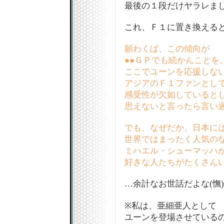
最後の１段だけヤラレました
これ、Ｆ１に置き換えると
願わくば、この傾向が
●●ＧＰでも続かんことを
ここでユーンを応援しな
アジアのＦ１ファンとし
感受性が欠如していると
思えないと言ったら言い
でも、なぜだか、日本に
世界ではまったく人気の
ミハエル・シューマッハ
好きな人たちがたくさん
…余計なお世話だよな(憮)
※私は、亜細亜人として
ユーンを登場させている