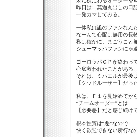
未だ横たわるオーダーを
昨日は、莫迦丸出しの日
一発カマしてみる。
一体私は誰のファンなんだ
なーんて心配は無用の長物
私は確かに、まごうこと
シューマッハファンにゃ違
ヨーロッパＧＰが終わっ
心底救われたことがある
それは、ミハエルが最後
【グッドルーザー】だっ
私は、Ｆ１を見始めてか
“チームオーダー”とは
【必要悪】だと感じ続け
根本性質は“悪”なので
快く歓迎できない所行な