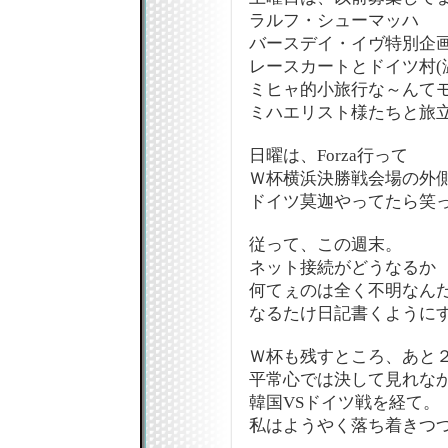
ラルフ・シューマッハ
バースデイ・イヴ特別企画
レースカートとドイツ村(
ミヒャ的小旅行な～んて
ミハエリスト様たちと旅立
日曜は、Forza行って
Ｗ杯横浜決勝戦会場の外
ドイツ莫迦やってたら笑っ
従って、この週末。
ネット接続がどうなるか
何てぇのは全く不明なんだけ
なるたけ日記書くように
Ｗ杯も残すところ、あと
平常心では決して見れな
韓国VSドイツ戦を経て。
私はようやく落ち着きつ