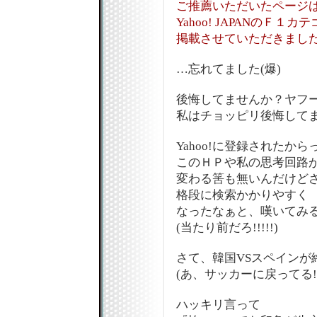
ご推薦いただいたページ
Yahoo! JAPANのＦ１カ
掲載させていただきまし
…忘れてました(爆)
後悔してませんか？ヤフー(
私はチョッピリ後悔してま
Yahoo!に登録されたから
このＨＰや私の思考回路
変わる筈も無いんだけど
格段に検索かかりやすく
なったなぁと、嘆いてみ
(当たり前だろ!!!!!)
さて、韓国VSスペインが
(あ、サッカーに戻ってる!!!
ハッキリ言って