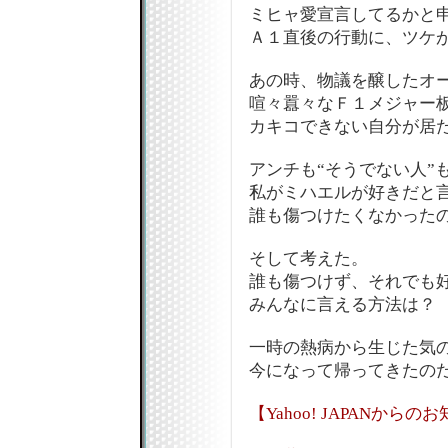
ミヒャ愛宣言してるかと
Ａ１直後の行動に、ツケ
あの時、物議を醸したオ
喧々囂々なＦ１メジャー
カキコできない自分が居
アンチも“そうでない人”
私がミハエルが好きだと
誰も傷つけたくなかった
そして考えた。
誰も傷つけず、それでも
みんなに言える方法は？
一時の熱病から生じた気
今になって帰ってきたのだ…
【Yahoo! JAPANからの