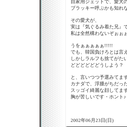
自家用ジェットで、愛犬
ブラッキー呼ぶかも知れな
その愛犬が、
実は『気ぐるみ着た兄』
私は全然構わないぞぉぉぉ
うをぁぁぁぁぁ!!!!!
でも、韓国負けろとは言えな
しかしラルフも捨てがたい
どどどどどどうしよう？
と、言いつつ予選みてます
カナダで、浮腫がちだっ
スッゴイ綺麗な顔してます
胸が苦しいです・ホント♪
2002年06月23日(日)