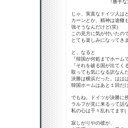
↑勝手な定
じゃ、実直なドイツ人は
カーンとか、精神は途轍
強そうなんだけど(笑)
この見方に気が付いたの
とても楽しみになってきま
と、なると
『韓国が何処までホーム
『それを破る国が出てく
取っても気になる訳なんだけ
決勝は横浜だった。はは
韓国ホームはあと１回だ
でもね。ドイツが決勝に
ラルフが見に来るって話な
私の心は千々乱れてます(
寂しがりやの彼が、