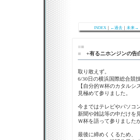
INDEX
｜
←過去
｜
未来→
■
■
■
+有るニホンジンの告白
取り敢えず。
6/30日の横浜国際総合競
【自分的Ｗ杯のカタルシ
見極めて参りました。
今まではテレビやパソコ
新聞や雑誌等の中だけを
Ｗ杯を語って参りましたが…
最後に締めくくるため、