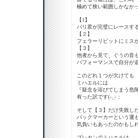
極めて狭い範囲しかなか
【1】
バリ君が完璧にレースす
【２】
フェラーリピットにミス
【３】
他者から見て、ぐうの音
パフォーマンスで自分が
このどれ１つが欠けても
ミハエルには
『疑念を浴びてしまう危
有った訳です(-_-；
そして【３】だけ失敗し
バックマーカーという運
気負いもあったのかもし
プレカンでミハエルは