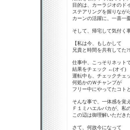
目的は、カーラジオのド
ステアリングを握りなが
カーンの活躍に、一喜一
そして、帰宅して気付く
【私は今、もしかして
兄貴と時間を共有してた?!?
仕事中、こっそりネット
結果をチェック ←(オイ)
運転中も、チェックチェッ
何処かのＷチャンプが
フリー中にやってたコトと一
そんな事で、一体感を覚
Ｆ１ミハエルバカが、私の真
この辺は御理解いただきた
さて、何故今になって