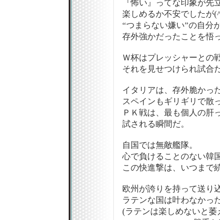
『怖い』ってな印象が先
楽しめるか不安でしたが(^
“つまらない嫌い”の自分
存外強かだったことを悟
Ｗ杯はプレッシャーとの
それを見せつけられ試合
イタリアは、存外脆かっ
スペインもギリギリで散
ＰＫ戦は、最も個人の肝
試される瞬間だ。
自国では無敵艦隊。
心で負けることのない韓
この快進撃は、いつまで
欧州が誇りを持って送り
ラテンな国は叶わなかっ
(ラテンは楽しめないと萎