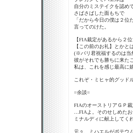
自分のミステイクを認め
さばさばした面もちで
「だから今日の僕は２位
言ってのけた。
【FIA裁定があるから２
【この前のお礼】とかと
(※バリ君祝福するのは当
彼がそれでも勝ちに来た
私は、これを感じ最高に嬉
これぞ・ミヒャ的グッドルー
=余談=
FIAのオーストリアＧＰ
…FIAよ。そのせしめた
ミナルディに献上してくれ
元々、ミハエルがポテウ