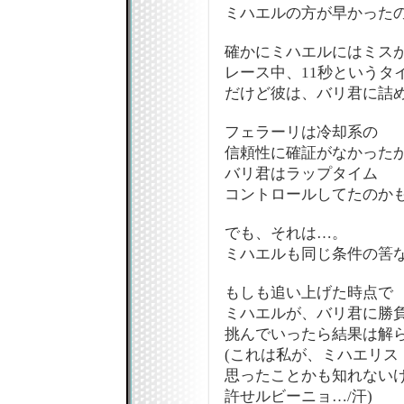
ミハエルの方が早かった
確かにミハエルにはミス
レース中、11秒というタ
だけど彼は、バリ君に詰
フェラーリは冷却系の
信頼性に確証がなかった
バリ君はラップタイム
コントロールしてたのか
でも、それは…。
ミハエルも同じ条件の筈
もしも追い上げた時点で
ミハエルが、バリ君に勝
挑んでいったら結果は解
(これは私が、ミハエリス
思ったことかも知れない
許せルビーニョ…/汗)