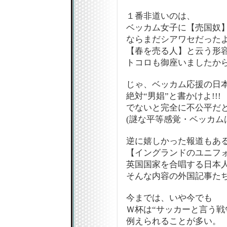
１番非道いのは、
ベッカム女子に【売国奴
ならまだシアワセだった
【春を売る人】と云う形
トコロも御座いましたか
じゃ、ベッカム応援の日
絶対“男娼”と書かけよ!!!
でないと完全に不公平だ
(謎な平等感覚・ベッカムは
逆に嬉しかった報道もあ
【イングランドのユニフ
英国国家を合唱する日本
そんな内容の外国記事た
今までは、いや今でも
Ｗ杯は“サッカーと言う戦
例えられることが多い。