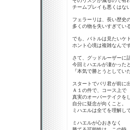
そのリスクが減るので有
チームプレイも悪くはな
フェラーリは、長い歴史
多くの物を失いすぎてい
でも、バトルは見たいケド
ホント心境は複雑なんですよ
さて、グッドルーザーに話
今回ミハエルが凄かった
『本気で勝とうとしていた
スタートでバリ君が前に
Ａ１の件で、コース上で
真実のオーバーテイクを
自分に疑念が向くこと。
ミハエルは全てを理解し
ミハエルが心おきなく
勝てる可能性は、この時