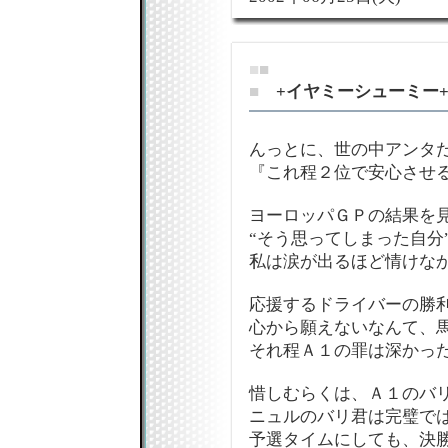
■
■
■
+イヤミーシューミー
んっとに、世の中アンタだ
『これ程２位で安心させ
ヨーロッパＧＰの結果を
“そう思ってしまった自分
私は涙が出るほど情けな
応援するドライバーの勝
心から願えないなんて、
それ程Ａ１の罪は深かっ
惜しむらくは、Ａ１のバ
ニュルのバリ君は完璧で
予選タイムにしても、決