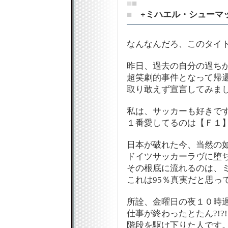
■
■
■
+ミハエル・シューマ
なんなんだろ、このタイト
昨日、過去の自分の過ち
超笑劇的事件となって帰還
取り敢えず宣言してみました
私は、サッカーも好きで
１番愛してるのは【Ｆ１】
日本が破れた今、当然の
ドイツサッカーラヴに堕ち
その根底に流れるのは、
これは95％真実だと思っ
所詮、金曜日の夜１０時
仕事が終わったとたん?!?!
階段を駆け下りた人です