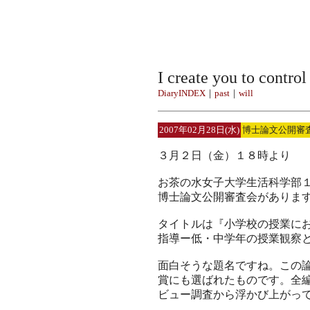
I create you to contro
DiaryINDEX
｜
past
｜
will
2007年02月28日(水)
博士論文公開審
３月２日（金）１８時より
お茶の水女子大学生活科学部
博士論文公開審査会がありま
タイトルは『小学校の授業に
指導ー低・中学年の授業観察
面白そうな題名ですね。この
賞にも選ばれたものです。全
ビュー調査から浮かび上がっ