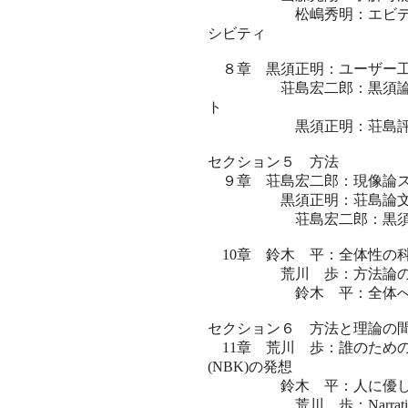
松嶋秀明：エビデンス・
シビティ
８章 黒須正明：ユーザー工
荘島宏二郎：黒須論考（
ト
黒須正明：荘島評に
セクション５ 方法
９章 荘島宏二郎：現像論
黒須正明：荘島論文「現
荘島宏二郎：黒須コメ
10章 鈴木 平：全体性の
荒川 歩：方法論の輸
鈴木 平：全体へのアプ
セクション６ 方法と理論の
11章 荒川 歩：誰のための人間科学？～
(NBK)の発想
鈴木 平：人に優しい
荒川 歩：Narrative-bas