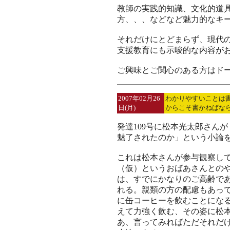
教師の実践的知識、文化的道
方、、、などなど魅力的なキ
それだけにとどまらず、現代
支援教育にも示唆的な内容が
ご興味とご関心のある方はド
2007年02月26
わかりやすいことは
日(月)
からこそ書かねばな
発達109号に松本光太郎さん
魅了されたのか」という小論
これは松本さんが参与観察し
（仮）というおばあさんとの
は、すでにかなりのご高齢で
れる。親類の方の配慮もあっ
に缶コーヒーを飲むことにな
えて力強く飲む、その姿に松
あ、言ってみればただそれだ