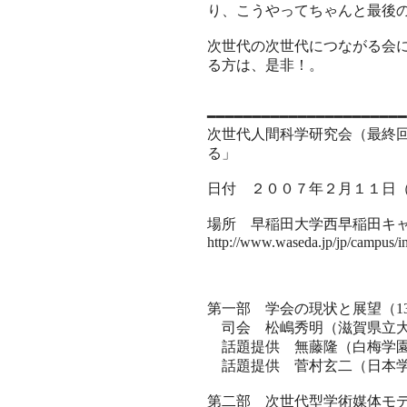
り、こうやってちゃんと最後
次世代の次世代につながる会
る方は、是非！。
━━━━━━━━━━━━━━━━━━━━━━
次世代人間科学研究会（最終
る」
日付 ２００７年２月１１日
場所 早稲田大学西早稲田キ
http://www.waseda.jp/jp/campus/i
第一部 学会の現状と展望（13:0
司会 松嶋秀明（滋賀県立
話題提供 無藤隆（白梅学
話題提供 菅村玄二（日本学
第二部 次世代型学術媒体モデルの