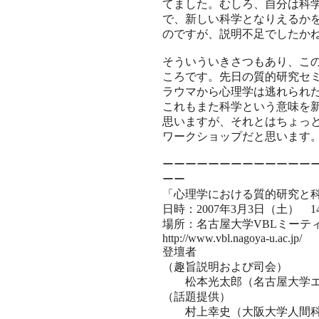
てました。むしろ、自分は科
で、新しい科学となりえるか
のですが、説明不足でしたか
そういういきさつもあり、こ
ころです。先日の質的研究セ
ラウマから心理学は逃れられ
これもまた科学という意味を
思いますが、それとはちょっ
ワークショップだと思います
ーーーーーーーーーーーーー
ーー
「心理学における質的研究と
日時：2007年3月3日（土） 1
場所：名古屋大学VBLミー
http://www.vbl.nagoya-u.ac.jp/
登壇者
（趣旨説明および司会）
松本光太郎（名古屋大学エ
（話題提供）
村上幸史（大阪大学人間