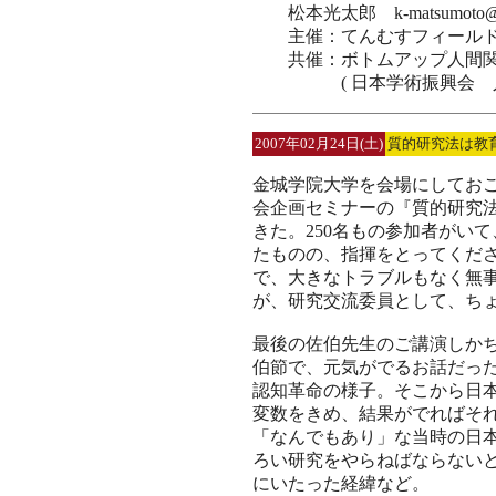
松本光太郎 k-matsumoto@esi.n
主催：てんむすフィールド
共催：ボトムアップ人間関
( 日本学術振興会 人
2007年02月24日(土)
質的研究法は教
金城学院大学を会場にしてお
会企画セミナーの『質的研究
きた。250名もの参加者がい
たものの、指揮をとってくだ
で、大きなトラブルもなく無
が、研究交流委員として、ち
最後の佐伯先生のご講演しか
伯節で、元気がでるお話だっ
認知革命の様子。そこから日
変数をきめ、結果がでればそ
「なんでもあり」な当時の日
ろい研究をやらねばならない
にいたった経緯など。