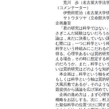
荒川 歩（名古屋大学法学
（コメンテーター）
伊勢田哲治（名古屋大学
サトウタツヤ（立命館大学
企画趣旨
「君の研究は科学ではない」
さぎこんだ経験はないだろう
論は，未だに決着していない
む際には，一つに科学という
科学という枠組みにこだわる
得る。心理学あるいは質的研
える場合，その時に想定する
のだろうか。また，科学とい
いは質的研究はどのような知
本企画は，科学という軸をめ
もしくは科学という軸は質的
大風呂敷であるが，そのよう
題提供から議論を広げ深めて
企画の進め方は，まず心理学
概略をお話しする。次に，村
た疑似科学の位置づけに関す