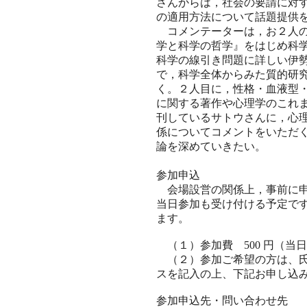
さんからは，社会の要請に対
の適用方法について話題提供
コメンテーターは，お２人の
学と科学の哲学』をはじめ科
科学の線引き問題に詳しい伊
で，科学全体からみた質的研
く。２人目に，性格・血液型
に関する著作や心理学のこれ
刊しているサトウさんに，心
係についてコメントをいただ
論を深めていきたい。
(文責
参加申込
会場設営の関係上，事前に申
当日参加も受け付ける予定で
ます。
（１）参加費 500 円（当日
（２）参加ご希望の方は、氏名・(
スを記入の上、下記お申し込
参加申込先・問い合わせ先