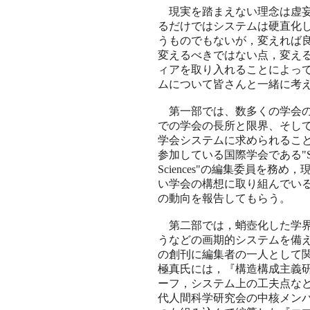
現実を踏まえない理念は虚妄
るだけではシステムは硬直化
うものでもないが，変えれば
変えるべきではない点，変え
ィアを取り入れることによっ
ムについて皆さんと一緒に考
第一部では、数多くの学会の
での学会の長所と限界、そし
学会システムに求められること
参加している国際学会である"Society fo
Sciences"の編集委員を
い学会の構想に取り組んでい
の動向を報告してもらう。
第二部では，蛸壺化した学界
うなどの画期的システムを備
の創刊に編集者の一人として
極真氏には，『構造構成主義
ーフ，システム上の工夫点な
代人間科学研究会の中核メン