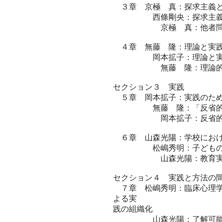
３章 京極 真：探求主義と
西條剛央：探求主義のさ
京極 真：他者問題に
４章 無藤 隆：理論と実践
岡本拡子：理論と実践
無藤 隆：理論的生成
セクション３ 実践
５章 岡本拡子：実践のため
無藤 隆：「反省的実践
岡本拡子：反省的実践
６章 山森光陽：学校におけ
松嶋秀明：子どもの姿が
山森光陽：教育実践研
セクション４ 実践と方法の
７章 松嶋秀明：臨床心理学
よる実
践の組織化
山森光陽：了解可能性，