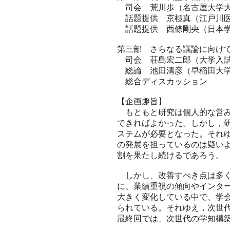
司会 荒川歩（名古屋大学
話題提供 京極真（江戸川医
話題提供 西條剛央（日本学
第三部 さらなる議論に向けて（17
司会 荘島宏二郎（大学入
総論 池田清彦（早稲田大
総合ディスカッション
【企画趣旨】
もともと研究は個人的な営み
できればよかった。しかし，
ステムが必要となった。それ
の発展を担っているのは疑い
割を果たし続けるであろう。
しかし、改善すべき点は多く
に、業績重視の傾向やインタ
大きく変化している中で、学
られている。それゆえ，次世
最終回では、次世代の学知構