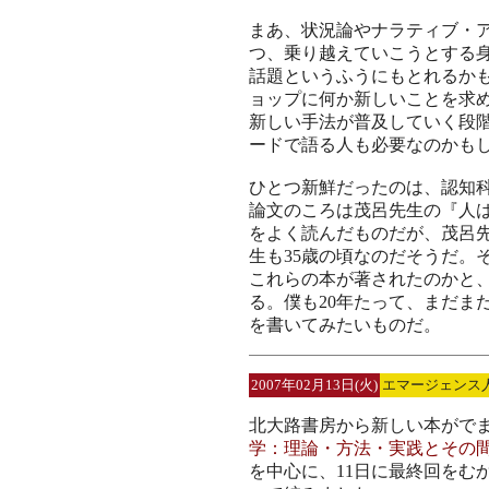
まあ、状況論やナラティブ・
つ、乗り越えていこうとする
話題というふうにもとれるか
ョップに何か新しいことを求
新しい手法が普及していく段
ードで語る人も必要なのかも
ひとつ新鮮だったのは、認知
論文のころは茂呂先生の『人
をよく読んだものだが、茂呂先
生も35歳の頃なのだそうだ。
これらの本が著されたのかと
る。僕も20年たって、まだま
を書いてみたいものだ。
2007年02月13日(火)
エマージェンス
北大路書房から新しい本がで
学：理論・方法・実践とその
を中心に、11日に最終回をむ