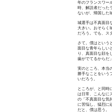
年のフランスワー
時、解説者だった
ないが、帰国した
城選手は不真面目
大きい。おそらく
だろう。でも、ス
さて。僕はという
面目な青年らしい
り、真面目な顔を
歯がでてるからだ
実のところ、本当
勝手なことをいう
いだろう。
ところが、と同時
は日常、こんなに
の「不真面目な気
に苦悩し、猛烈に
だと、僕は思う。