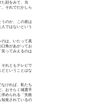
けた顔をみて、当
す。それでだかしら
まうのか、この差は
な人ではないという
うのは、いたって真
の口角があがってお
「笑ってみえるのは
、それともテレビで
などということはな
でなければ、私たち
だ。おそらく城選手
に求められる「失敗
ら知覚されているの