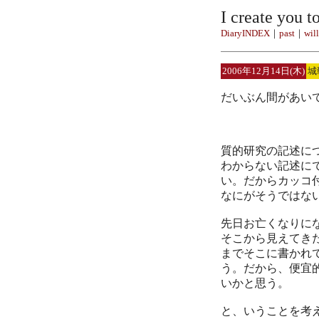
I create you t
DiaryINDEX
｜
past
｜
will
2006年12月14日(木)
城
だいぶん間があい
質的研究の記述に
わからない記述に
い。だからカッコ
なにがそうではな
先日お亡くなりに
そこから見えてき
までそこに書かれ
う。だから、便宜
いかと思う。
と、いうことを考