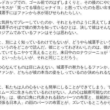
ルドカップでの、ゴール前でのはずしまくりと、その後のにや
ラモスが「笑ってる場合じゃナイヨ」と怒っていたのを思い出
城選手にはファンから水が浴びせられたらしい。
な気持ちでプレーしていたのか、それともそのように見えてし
城選手のそばで彼の努力を知っているひとは、決して彼はそん
タジアムでみているファンはそうは思わない。
と、別によく知っているわけでもないが、どうやら城選手とい
というのをどこかで読んだ。彼にとってわざわいしたのは、彼
していてもニヤケて見えることだ。来日中のロナウジーニョが
」といったらしいが、それと同じことだろう。
の心なんてものは目にみえない。城選手の努力をしるファンか
ファンか、どちらが彼の本当の姿をしっているのか決められる
に、私たちは人の心をいとも簡単にしることができてしまう。
スムーズに生きられているわけがない。人の心は観察可能なの
持ち」は、彼の口角に代表される顔のパーツの布置と、規範的
頑張る日本人」の顔のパーツの布置とが、ズレているところか