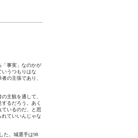
る「事実」なのかが
ていうつもりはな
筆者の主張であり、
者の主観を通して、
意するだろう。あく
れているのだ、と思
られていいんじゃな
した。城選手は98