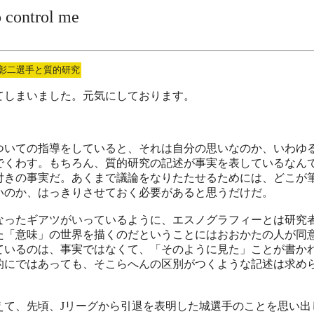
o control me
彰二選手と質的研究
てしまいました。元気にしております。
ついての指導をしていると、それは自分の思いなのか、いわゆ
でくわす。もちろん、質的研究の記述が事実を表しているなん
付きの事実だ。あくまで議論をなりたたせるためには、どこが
いのか、はっきりさせておく必要があると思うだけだ。
なったギアツがいっているように、エスノグラフィーとは研究
た「意味」の世界を描くのだということにはおおかたの人が同
ているのは、事実ではなくて、「そのように見た」ことが書か
的にではあっても、そこらへんの区別がつくような記述は求め
えて、先頃、Jリーグから引退を表明した城選手のことを思い出