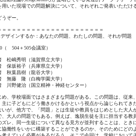
を用いた現場での問題解決について、それぞれご発表いただけ
どうぞー。
＝＝＝＝＝＝＝＝＝＝＝＝＝＝＝＝＝＝＝＝＝＝
にデザインするか：あなたの問題、わたしの問題、それが問題
7:30（ 504＋505会議室）
者 松嶋秀明（滋賀県立大学）
者 保坂裕子（兵庫県立大学）
秋葉昌樹（龍谷大学）
藤 隆（白梅学園大学）
野健治（国立精神・神経センター）
じめ、学校場面ではさまざまな問題がある。この問題は、従来
、主に子どもにどう働きかけるかという視点から論じられてき
ないが、他方で、「問題」とは生徒や教員をはじめとした大人
で、大人の問題でもある。例えば、逸脱生徒を主に担当する教
のズレ、同一生徒について異なる見方が並列することは、とき
に協働性をいかに構築することができるのか、そのためにどの
を考えていく必要があるだろう。そこで今回は、学校において