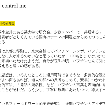
o control me
日の研究会
蔵小金井にある某大学で研究会。少数メンバーで、共通するテ
発表者がとりくんでいる固有のテーマの問題とからめてつっこ
なる。
度は京都に移動し、京大会館にてバフチン・シンポ。バフチン
なに人が来るのかいなと思っていたが、 100名とまではいか
ご来場いただけたようだ。自分が院生の頃、バフチンなんて知
考えると隔世の感がある。
の思想は、いろんなところに適用可能できそうな、多義的な読
がよい面もあれば、過去の私への反省もこめて、安易につかわ
会的言語」「発話の宛名性」など、バフチンの言葉を表面的に
なことがそれだ。もう少し、丁寧に原典にあたりつつ、導入す
ているフィールドワーク的実践研究に、後期バフチンのアイデ