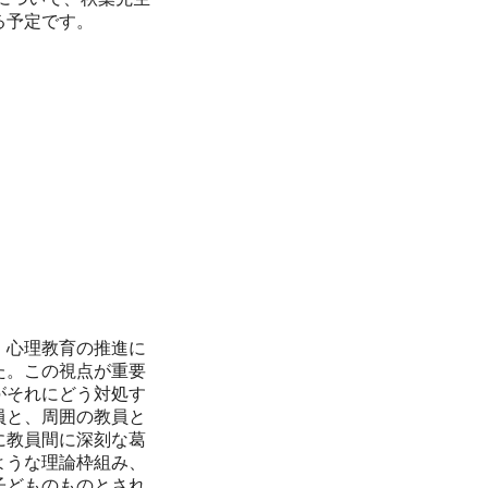
る予定です。
、心理教育の推進に
た。この視点が重要
がそれにどう対処す
員と、周囲の教員と
に教員間に深刻な葛
ような理論枠組み、
子どものものとされ