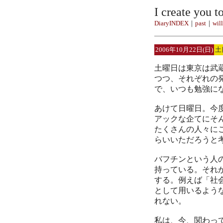
I create you t
DiaryINDEX
｜
past
｜
will
2006年10月22日(日)
土
土曜日は東京は武
つつ、それぞれの
で、いつも勉強に
あけて日曜日。今
アックな企てにそん
たくさんの人々に
らいいただろうと
バフチンという人
持っている。それ
する。例えば「社
として用いるよう
れない。
私は、今、関わっ