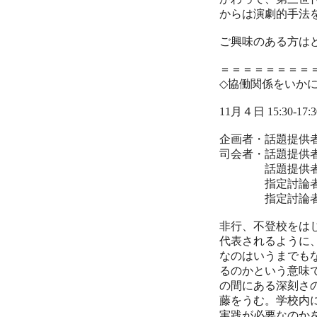
からは演劇的手法
ご興味のある方は
＝＝＝＝＝＝＝＝
◇協働関係をいか
11月４日 15:30-1
企画者・話題提供
司会者・話題提供
話題提供者 
指定討論者 無
指定討論者 川
非行、不登校をは
代表されるように
なのはいうまでも
るのかという意味
の間にある深刻さ
藤をうむ。学校内
実践が必要なのか