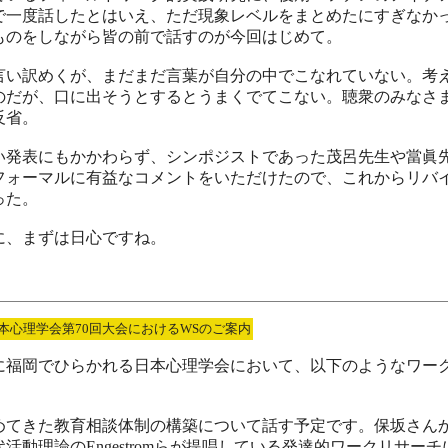
で一度話したとはいえ、ただ現象レベルをまとめたにすぎなか
ものをしながら皆の前で話すのが今回はじめて。
言い訳めくが、まだまだ言葉が自分の中でこなれていない。考
のだが、口に出そうとするとうまくでてこない。聴衆のみなさ
反省。
い発表にもかかわらず、シンポジストであった茂呂先生や當眞
フォーマルに有益なコメントをいただけたので、これからリバ
った。
に、まずは日心ですね。
本心理学会第70回大会におけるWSのご案内
日に福岡でひらかれる日本心理学会において、以下のようなワー
めてきた教育相談体制の構築について話す予定です。保坂さん
活動理論のEngestromらが提唱している発達的ワークリサー