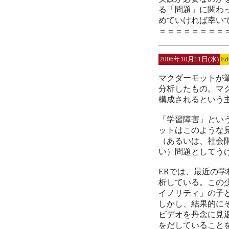
る「問題」に関わ
めていければ幸い
＝＝＝＝＝＝＝＝
2006年10月11日(水)
Ed
マクダーモットが
分析したもの。マ
構成されるという
「学習障害」とい
ットはこのような
（あるいは、社会
い）問題としてう
ERでは、最近の学
析している。この
イノリティ」の子
しかし、結果的に
ビデオを丹念に見
をだしていること