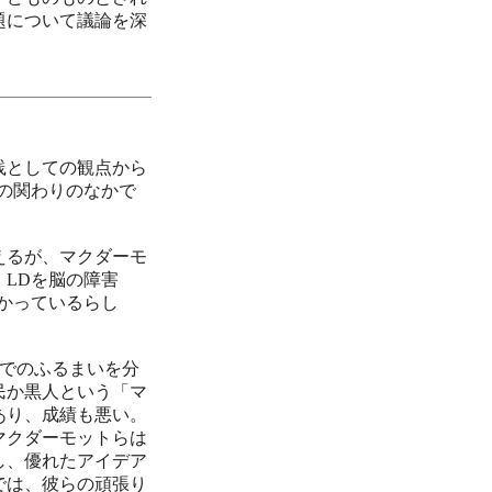
題について議論を深
践としての観点から
々の関わりのなかで
えるが、マクダーモ
LDを脳の障害
かっているらし
授業でのふるまいを分
民か黒人という「マ
あり、成績も悪い。
マクダーモットらは
し、優れたアイデア
では、彼らの頑張り