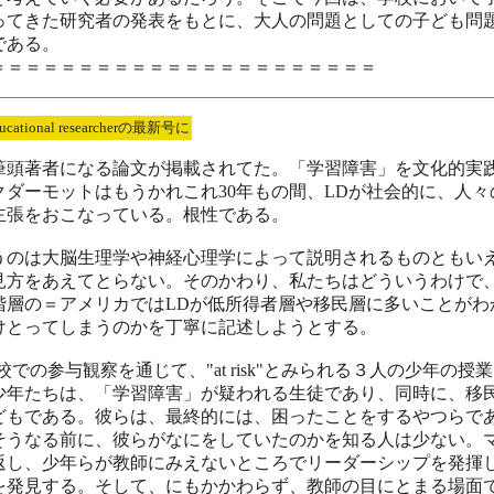
ってきた研究者の発表をもとに、大人の問題としての子ども問
である。
＝＝＝＝＝＝＝＝＝＝＝＝＝＝＝＝＝＝＝＝＝＝
ucational researcherの最新号に
筆頭著者になる論文が掲載されてた。「学習障害」を文化的実
クダーモットはもうかれこれ30年もの間、LDが社会的に、人
主張をおこなっている。根性である。
うのは大脳生理学や神経心理学によって説明されるものともい
見方をあえてとらない。そのかわり、私たちはどういうわけで、
階層の＝アメリカではLDが低所得者層や移民層に多いことがわ
けとってしまうのかを丁寧に記述しようとする。
校での参与観察を通じて、"at risk"とみられる３人の少年の
少年たちは、「学習障害」が疑われる生徒であり、同時に、移
どもである。彼らは、最終的には、困ったことをするやつらで
そうなる前に、彼らがなにをしていたのかを知る人は少ない。
返し、少年らが教師にみえないところでリーダーシップを発揮
を発見する。そして、にもかかわらず、教師の目にとまる場面