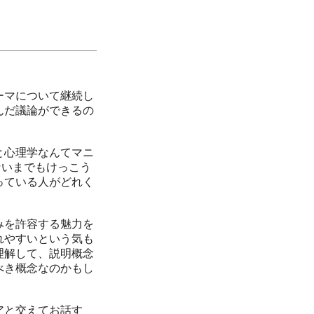
ーマについて継続し
んだ議論ができるの
と心理学なんてマニ
ないまでもけっこう
っている人がどれく
みを許容する魅力を
れやすいという気も
理解して、説明概念
べき概念なのかもし
アと交えてお話す