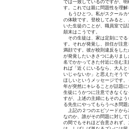
では一致しているのですが、明
す。これでは親に問題性を理解
もうひとつ。私がスクールカ
の体験です。登校してみると、
いた生徒のことが、職員室で話
顛末はこうです。
その生徒は、家は定刻にでる
す。それが発覚し、担任が注意
満顔です。彼が校則違反をした
が発覚したいきさつにありまし
名でかかってきた付近に住む主
れば「近くにいるなら、大人と
いじゃないか」と思えたそうで
ほしいというメッセージです。
年が突然にキレることが話題に
生徒にうかつに注意できなくな
すが、上述の主婦にもそのよう
る先生にやってもらうべき問題
上記の２つのエピソードから
なのか、誰がその問題に対して
の間でもそれほど合意されず、
は、しばしば単なるズレには留