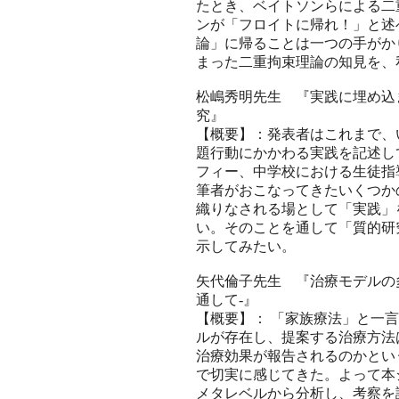
たとき、ベイトソンらによる二
ンが「フロイトに帰れ！」と述
論」に帰ることは一つの手がか
まった二重拘束理論の知見を、
松嶋秀明先生 『実践に埋め込
究』
【概要】：発表者はこれまで、
題行動にかかわる実践を記述し
フィー、中学校における生徒指
筆者がおこなってきたいくつか
織りなされる場として「実践」
い。そのことを通して「質的研
示してみたい。
矢代倫子先生 『治療モデルの
通して-』
【概要】： 「家族療法」と一
ルが存在し、提案する治療方法
治療効果が報告されるのかとい
で切実に感じてきた。よって本
メタレベルから分析し、考察を