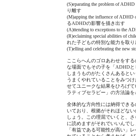
(S)eparating the problem o
り離す
(M)apping the influence of 
るADHDの影響を描き出す
(A)ttending to exceptions
(R)eclaiming special abilities
れた子どもの特別な能力を取り
(T)elling and celebrating
ここらへんのゴロあわせをする
な場面でもその子を「ADHD
しまうものがたくさんあるとい
うまくやれていることをみつけ
せてユニークな結果をひろげて
ラティブセラピー」の方法論を
全体的な方向性には納得できる
いており、根拠がそれほどない
しょう。この理屈でいくと、さ
に読めますがそれでいいんでし
「有益である可能性が高い」レ