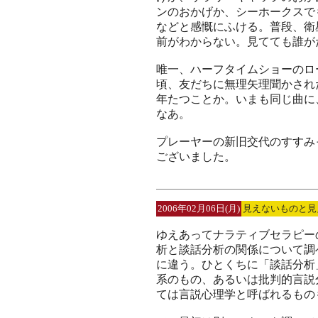
ンのおかげか、シーホークスで
などと感慨にふける。普段、衛
前がわからない。見てても誰が
唯一、ハーフタイムショーのロ
頃、友だちに無理矢理聞かされ
年たつことか。いまも同じ曲に
なあ。
プレーヤーの新旧交代のすすみ
ございました。
2006年02月06日(月)
見えないものと見
ゆえあってナラティブセラピー
析と談話分析の関係について調
に違う。ひとくちに「談話分析
系のもの、あるいは批判的言説
ては言説心理学と呼ばれるもの