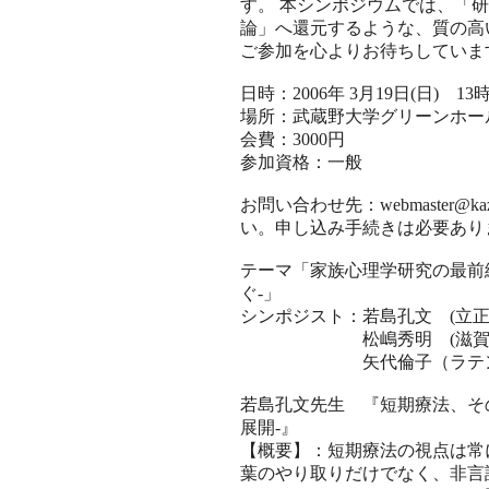
す。 本シンポジウムでは、「
論」へ還元するような、質の高
ご参加を心よりお待ちしていま
日時：2006年 3月19日(日) 1
場所：武蔵野大学グリーンホー
会費：3000円
参加資格：一般
お問い合わせ先：webmaster@ka
い。申し込み手続きは必要あり
テーマ「家族心理学研究の最前
ぐ-」
シンポジスト：若島孔文 (立正
松嶋秀明 (滋賀県立
矢代倫子（ラテンアメ
若島孔文先生 『短期療法、そ
展開-』
【概要】：短期療法の視点は常
葉のやり取りだけでなく、非言