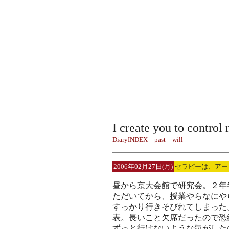
I create you to control
DiaryINDEX
｜
past
｜
will
2006年02月27日(月)
セラピーは、アー
昼から京大会館で研究会。２年
ただいてから、授業やらなにや
すっかり行きそびれてしまった
表。長いこと欠席だったので恐
ずっと行けないような気がした