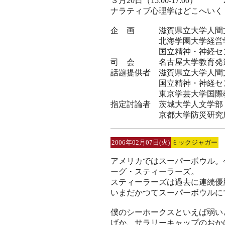
３月20日（15:00-17:00） 
ナラティブ心理学はどこへいく？
企 画 滋賀県立大学人間
北海学園大学経営
国立精神・神経セン
司 会 名古屋大学教育発達
話題提供者 滋賀県立大学人
国立精神・神経セン
東京学芸大学国際教育
指定討論者 茨城大学人
京都大学防災研究
2006年02月07日(火)
ミックジャガー
アメリカではスーパーボウル。
ーグ・スティーラーズ。
スティーラーズは過去に連続優
いまだかつてスーパーボウルに
僕のシーホークスといえば弱い
げか、サラリーキャップのおか