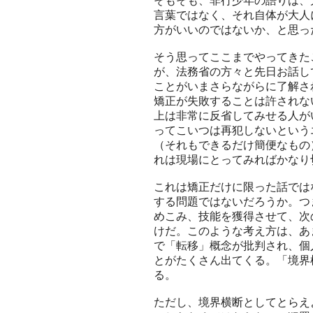
そもそも、非行少年の語りは、
言葉ではなく、それ自体が大人
方がいいのではないか、と思っ
そう思ってここまでやってきた
が、法務省の方々と先日お話し
ことがいまさらながらに了解さ
矯正が失敗することは許されな
上は非常に反省してみせる人が
ってこいつは再犯しないという
（それもできるだけ簡便なもの
れは現場にとってみればかなり
これは矯正だけに限った話では
する問題ではないだろうか。つ
めこみ、技能を獲得させて、次
けだ。このような考え方は、あ
で「転移」概念が批判され、個
とがたくさん出てくる。「境界
る。
ただし、境界横断としてとらえ