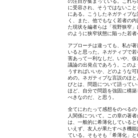
の注目が集まっている。これら
に受容され、そうではないこと
にある。こうしたネガティブな
く、また、他でもなく若者の内
た現状を編者らは「視野狭窄」
のように狭窄状態に陥った若者
アプローチは違っても、私が著
いると思った。ネガティブで若
害あって一利なしだ。いや、仮
議論の出発点であろう。このよ
うすればいいか、どのような可
めの。ネガティブな言説のほと
びとは、問題について語ってい
ほど、自分で問題を強固に構築
べきなのだ、と思う。
全てにわたって感想をのべるの
人関係について。この章の著者
は、一般的に希薄化していると
いえず、友人が果たすべき機能
ている。そもそも「希薄化」と