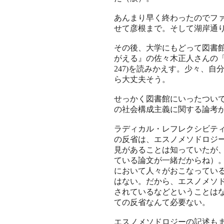
あんまり早く終わったのでフ
せて彦根まで。そして湖岸通
その後、大学にもどって図書
がえる』の佐々木正人さんの「あ
247)を読みかえす。少々、
ら大丈夫そう。
せっかく図書館にいったつい
の社会構成主義に関する論考
ラディカル・レフレクシビテ
の反省は、エスノメソドロジ
見があることは知っていたが
ている論文が一緒だからね）
において人々がおこなってい
はない。だから、エスノメソ
されているなどということは
ての反省なんて必要ない。
エスノメソドロジーの記述も