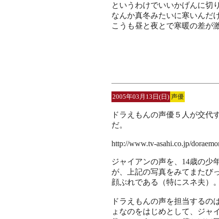
というわけでいいかげんに切
なんか真冬みたいに寒いんだ
こうも昼と夜とで寒暖の差が
2005年03月13日(日)
声優
ドラえもんの声優５人が交代
だ。
http://www.tv-asahi.co.jp/doraemo
ジャイアンの声を、14歳の少
が、上記の写真をみてまたび
顔ぶれである（特にスネ夫）
ドラえもんの声を担当するのは
ょなのをはじめとして、ジャ