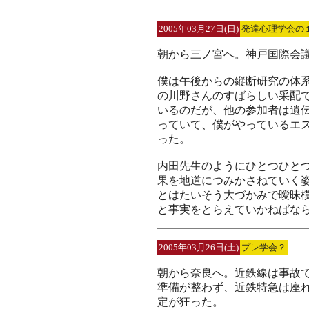
2005年03月27日(日)
発達心理学会の
朝から三ノ宮へ。神戸国際会
僕は午後からの縦断研究の体
の川野さんのすばらしい采配
いるのだが、他の参加者は遺
っていて、僕がやっているエ
った。
内田先生のようにひとつひと
果を地道につみかさねていく
とはたいそう大づかみで曖昧
と事実をとらえていかねばな
2005年03月26日(土)
プレ学会？
朝から奈良へ。近鉄線は事故で
準備が整わず、近鉄特急は座
定が狂った。