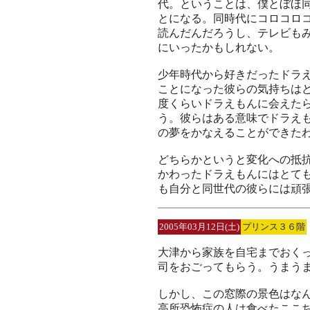
代。ということは、僕とぼほ
とになる。同時代にコロコロ
読んだんだろうし、テレビも
にいったかもしれない。
少年時代から好きだったドラ
ことになった彼らの気持ちは
度くらいドラえもんに会えた
う。彼らはある意味でドラえ
の夢をかなえることができた
どちらかというと変化への抵
かわったドラえもんにはとて
も自分と同世代の彼らには頑
2005年03月12日(土)
プリンス３６階
大津から家族を自宅までおく
司をおごってもらう。うまう
しかし、この窓際の景色はな
高所恐怖症の人は食べたここ