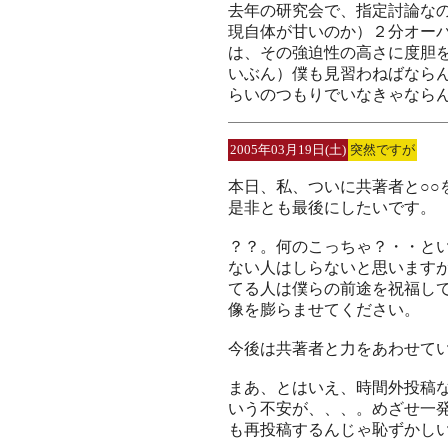
去年の研究会で、指定討論な
現自体が甘いのか）２分オー
は、その強迫性の高さに度胆
いぶん）僕も見習わねばならん
らいのつもりでいなきゃなら
2005年03月19日(土)
突然ですが
本日、私、ついに共著者と○○
是非とも最後にしたいです。
？？。何のこっちゃ？・・と
ない人はしらないと思います
てる人は僕らの前途を祝福し
像を膨らませてください。
今後は共著者と力をあわせて
まあ、とはいえ、時間外投稿
いう不安が、、、。めざせ一
も再投稿するんじゃ恥ずかし