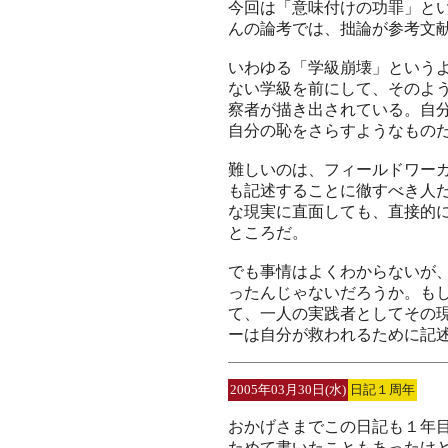
今回は「意味付けの功罪」と
んの論考では、拙論が参考文
いわゆる「学級崩壊」という
ない学級を前にして、そのよ
察者が描き出されている。自
自分の恥をさらすようなもの
難しいのは、フィールドワー
も記述することに徹すべき人
な現実に直面しても、直接的
ところだ。
でも事情はよくわからないが
ったんじゃないだろうか。も
て、一人の実践者としてその
ーは自分が救われるために記
2005年03月30日(水)
日記１周年
おかげさまでこの日記も１年
ためて書いたこともあったけ