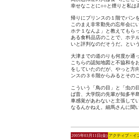
幸せなことに○○と煙りと私は
帰りにプリンスの１階でパン
このまえ非常勤先の忘年会に
ホテ１なんよ」と教えてもら
ある食料品店のことで、ホテ
いと評判なのだそうだ。とい
大津までの道のりも何度か通
こちらの認知地図と不協和を
をしていたのだが、やっと方
ンスの３６階からみるとその
こういう「鳥の目」と「虫の
ば昔、大学院の先輩が知多半
車感覚があわないと主張して
なるんかねえ。細馬さんに聞
2005年03月11日(金)
アクティブ・イ