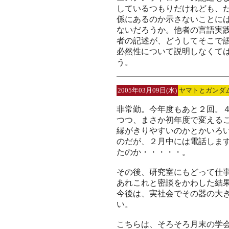
しているつもりだけれども、
係にあるのか示さないことに
ないだろうか。他者の言語実
者の記述が、どうしてそこで
必然性について説明しなくて
う。
2005年03月09日(水)
ヤマトとガンダ
非常勤。今年度もあと２回。
つつ、まさか初年度で変える
縁がきりやすいのかとかいろ
のだが、２月中には電話しま
たのか・・・・・。
その後、研究室にもどって仕
あれこれと密談をかわした結
今後は、実社会でその器の大
い。
こちらは、そろそろ月末の学