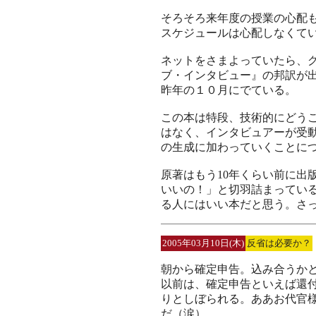
そろそろ来年度の授業の心配
スケジュールは心配しなくて
ネットをさまよっていたら、
ブ・インタビュー』の邦訳が
昨年の１０月にでている。
この本は特段、技術的にどう
はなく、インタビュアーが受
の生成に加わっていくことに
原著はもう10年くらい前に出
いいの！」と切羽詰まってい
る人にはいい本だと思う。さっそ
2005年03月10日(木)
反省は必要か？
朝から確定申告。込み合うか
以前は、確定申告といえば還
りとしぼられる。ああお代官
だ（涙）。