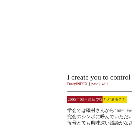
I create you to contro
DiaryINDEX
｜
past
｜
will
2005年03月31日(木)
とどまること
学会では磯村さんから"Inter-
究会のシンポに呼んでいただ
毎号とても興味深い議論がな