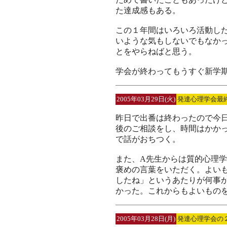
た達成感もある。
この１年間はいろいろ活動し
いような気もしないでもなか
とをやらねばと思う。
学会が終わってもうすぐ新学
2005年03月29日(火)
発達心理学会最
昨日で出番は終わったので今
後のご相談をし、時間はかか
で話がおちつく。
また、A先生からは質的心理
褒めの言葉をいただく。よい
したね」というあたりが何事
かった。これからもよいもの
2005年03月28日(月)
発達心理学会の