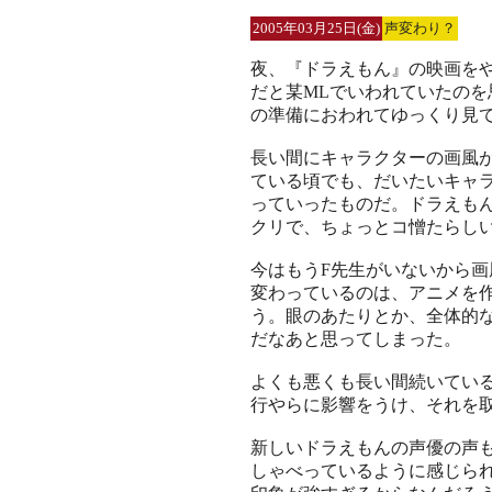
2005年03月25日(金)
声変わり？
夜、『ドラえもん』の映画を
だと某MLでいわれていたの
の準備におわれてゆっくり見
長い間にキャラクターの画風
ている頃でも、だいたいキャ
っていったものだ。ドラえも
クリで、ちょっとコ憎たらし
今はもうF先生がいないから
変わっているのは、アニメを
う。眼のあたりとか、全体的
だなあと思ってしまった。
よくも悪くも長い間続いてい
行やらに影響をうけ、それを
新しいドラえもんの声優の声
しゃべっているように感じら