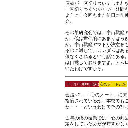
原稿が一区切りついてしまわ
一区切りつくのかという疑問
ように、今回もまた前日に別
介。
その某研究会では、宇宙戦艦
が、僕は世代的にあまりはっ
か。宇宙戦艦ヤマトが決意を
るのに対して、ガンダムはあ
儀なくされるという話である
は自覚しておりますよ。アム
いたわけですから。
2005年03月08日(火)
心のノートとか
会議×２。『心のノート』に
指摘されているが、本校でも
た・・・というわけでその打
去年の僕の授業では「心の商
定をしていたのだが時間がな