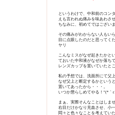
というわけで、中和前のコン
えも言われぬ痛みを味あわさ
ちなみに、初めてではござい
その痛みがわからない人もい
目に点眼したのだと思ってくだ
ヤリ
こんなミスがなぜ起きたかと
ておいた中和液がなぜか落ち
レンズカップを置いていたと
私の予想では、洗面所にて父
なぜ父上と断定するかという
置いてあったから・・・。
いつか懲らしめてやる！“(*｀ε´
まぁ、実際そんなことはしませ
右目だけかなり充血させ、小
悶々と色々なことを考えてい