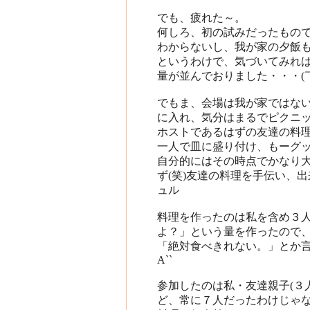
でも、疲れた～。
何しろ、初の試みだったもの
わからないし、我が家の夕飯
というわけで、気づいてみれ
量が並んでおりました・・・(
でもま、会場は我が家ではな
に入れ、気分はまるでピクニッ
ホストであるはずの友達の料
一人で皿に盛り付け、もーグッ
自分的にはその時点でかなり
ず(笑)友達の料理を手伝い、出
ュル
料理を作ったのは私を含め３
よ？」という量を作ったので
「絶対食べきれない。」とか言
A``
参加したのは私・友達親子(３人
ど、常に７人だったわけじゃ