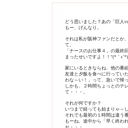
どう思いました？あの「巨人v
もー、げんなり。
それは私が阪神ファンだとか
て。
「ナースのお仕事４」の最終
まったせいですよ！！“(*｀ε´*
家にいるときならね、他の番
友達と夕飯を食べに行ってい
わな～い！」って、急いで帰っ
しかも、２時間ちょっとのテ
て・・・。
それが何ですか？
いつまで経っても始まりゃ～
それでも最初の１時間は違う
もーね、途中から「早く終われ
セ・・・