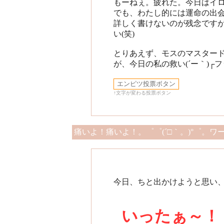
もーねぇ。疲れた。今日はイ
でも、わたし的には運命の出
詳しく書けないのが残念です
い(笑)
とりあえず、モスのマスター
が、今日の私の救い(´ー｀)┌フ
↑文字が変わる投票ボタン
痛いよ！痛いよ！。゜゜(´□｀。)°゜。ワー
今日、ちと出かけようと思い
いったぁ～！！(