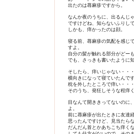
出たのは蕁麻疹ですから。
なんか夜のうちに、出るんじ
ですけどね、知らないふりし
しかも、痒かったのは顔。
寝る前、蕁麻疹の気配を感じ
すよ。
自分の髪が触れる部分がどー
でも、さっきも書いたように
そしたら、痒いじゃない・・
横向きになって寝ていたんで
枕を外したところで痒い・・
そのうち、発狂しそうな程痒
目なんて開ききってないのに
よ。
前に蕁麻疹が出たときに友達
思ったんですけど、見当たら
だんだん首とかあちこち痒く
しても仕方がないので、そのまま