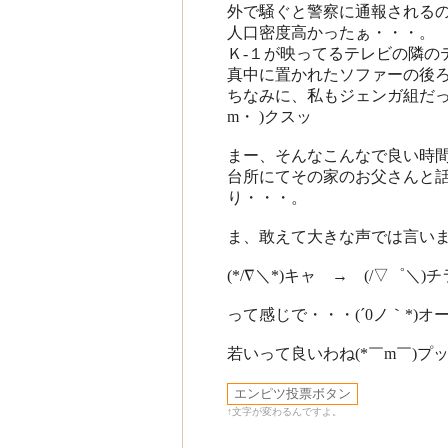
外で騒ぐと警察に通報される
人口密度高かったぁ・・・。
Ｋ-１が映ってるテレビの隣の
真中に置かれたソファーの後ろ
ちなみに、私もジェンガ組だっ
m・ )クスッ
まー、そんなこんなで良い時
台所にてその家のお父さんと
り・・・。
ま、敢えて大きな声では言い
(*/∇＼*)キャ → (/▽゜＼)
って感じで・・・(´0ノ｀*)オ
若いって良いわね(*￣m￣)プ
↑文字が変わるんですよ。