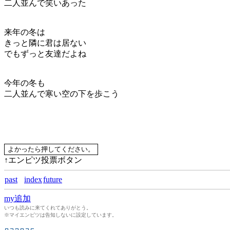
二人並んで笑いあった
来年の冬は
きっと隣に君は居ない
でもずっと友達だよね
今年の冬も
二人並んで寒い空の下を歩こう
↑エンピツ投票ボタン
past
index
future
my追加
いつも読みに来てくれてありがとう。
※マイエンピツは告知しないに設定しています。